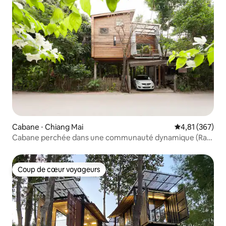
Cabane ⋅ Chiang Mai
Évaluation moy
4,81 (367)
Cabane perchée dans une communauté dynamique (Ram
Poeng GH#1)
Coup de cœur voyageurs
Coup de cœur voyageurs