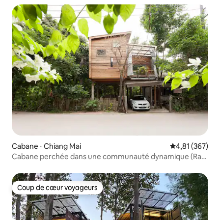
Cabane ⋅ Chiang Mai
Évaluation moy
4,81 (367)
Cabane perchée dans une communauté dynamique (Ram
Poeng GH#1)
Coup de cœur voyageurs
Coup de cœur voyageurs