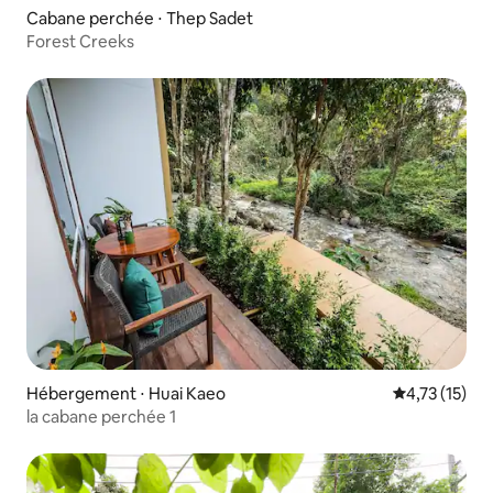
Cabane perchée ⋅ Thep Sadet
Forest Creeks
Hébergement ⋅ Huai Kaeo
Évaluation mo
4,73 (15)
la cabane perchée 1