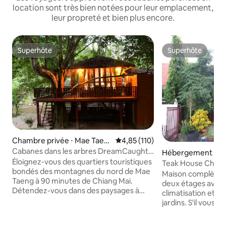
location sont très bien notées pour leur emplacement,
leur propreté et bien plus encore.
Superhôte
Superhôte
Superhôte
Superhôte
Chambre privée ⋅ Mae Taen
Évaluation moyenne sur la base 
4,85 (110)
g
Cabanes dans les arbres DreamCaught -
Hébergement ⋅ Ch
Cabane dans les arbres
Éloignez-vous des quartiers touristiques
Teak House 
bondés des montagnes du nord de Mae
Maison complète e
Taeng à 90 minutes de Chiang Mai.
deux étages avec 
Détendez-vous dans des paysages à
climatisation et 
couper le souffle et la beauté naturelle
jardins. S'il vous plaît vérifier les autres
parmi des collines verdoyantes et
maisons d'hôtes q
verdoyantes dans une cabane dans les
complètement uni