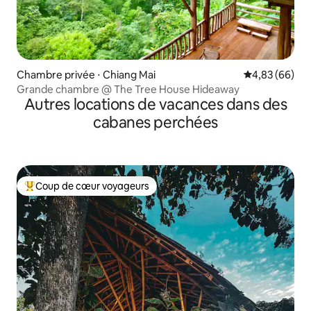
Chambre privée ⋅ Chiang Mai
Évaluation mo
4,83 (66)
Grande chambre @ The Tree House Hideaway
Autres locations de vacances dans des
cabanes perchées
Coup de cœur voyageurs
Coups de cœur voyageurs les plus appréciés