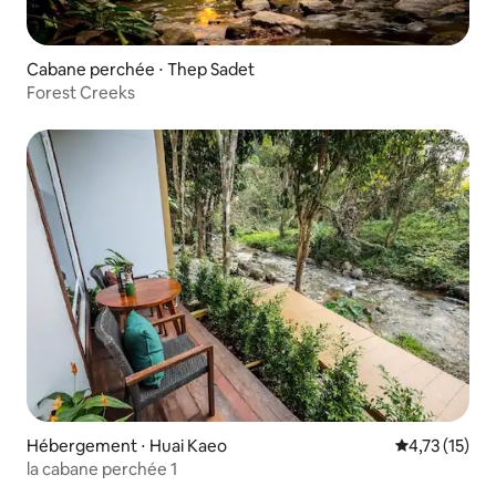
Cabane perchée ⋅ Thep Sadet
Forest Creeks
Hébergement ⋅ Huai Kaeo
Évaluation mo
4,73 (15)
la cabane perchée 1