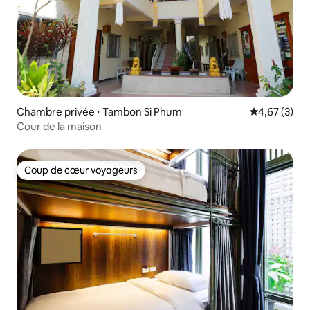
Chambre privée ⋅ Tambon Si Phum
Évaluation m
4,67 (3)
Cour de la maison
Coup de cœur voyageurs
Coup de cœur voyageurs