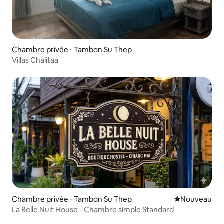
Chambre privée ⋅ Tambon Su Thep
Villas Chalitaa
Chambre privée ⋅ Tambon Su Thep
Nouvel hébe
Nouveau
La Belle Nuit House - Chambre simple Standard