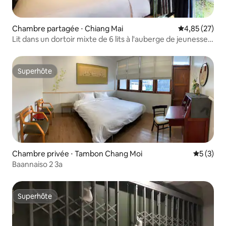
Chambre partagée ⋅ Chiang Mai
Évaluation mo
4,85 (27)
Lit dans un dortoir mixte de 6 lits à l'auberge de jeunesse
Khun Luang
Superhôte
Superhôte
Chambre privée ⋅ Tambon Chang Moi
Évaluatio
5 (3)
Baannaiso 2 3a
Superhôte
Superhôte