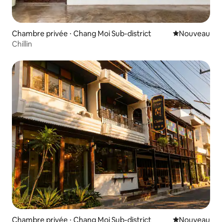
Chambre privée ⋅ Chang Moi Sub-district
Nouvel hébe
Nouveau
Chillin
Chambre privée ⋅ Chang Moi Sub-district
Nouvel hébe
Nouveau