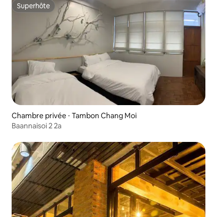
Superhôte
Superhôte
Chambre privée ⋅ Tambon Chang Moi
Baannaisoi 2 2a