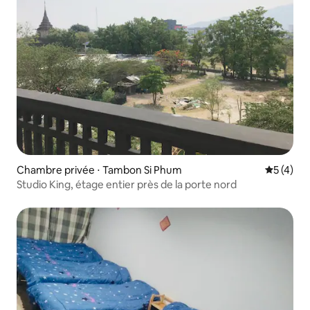
Chambre privée ⋅ Tambon Si Phum
Évaluatio
5 (4)
Studio King, étage entier près de la porte nord