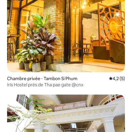
Chambre privée ⋅ Tambon Si Phum
Évaluation 
4,2 (5)
Iris Hostel près de Tha pae gate @cnx