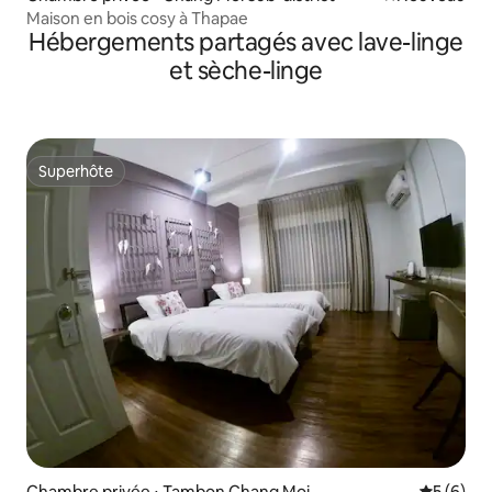
Maison en bois cosy à Thapae
Hébergements partagés avec lave-linge
et sèche-linge
Superhôte
Superhôte
Chambre privée ⋅ Tambon Chang Moi
Évaluatio
5 (6)