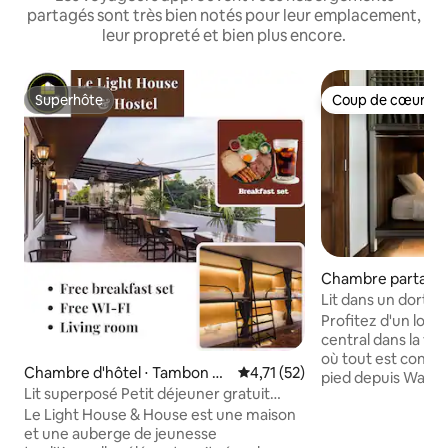
partagés sont très bien notés pour leur emplacement,
leur propreté et bien plus encore.
Superhôte
Coup de cœur vo
Superhôte
Coup de cœur vo
Chambre partagée
Mai
Lit dans un dortoir 
l'auberge de jeun
Profitez d'un log
central dans la viei
où tout est connect
Chambre d'hôtel ⋅ Tambon Ph
Évaluation moyenne sur la base
4,71 (52)
pied depuis Wat C
ra Sing
Lit superposé Petit déjeuner gratuit
Prasingh et le ma
Cuisine à la porte de Chiangmai
Le Light House & House est une maison
Gate. La rue piét
et une auberge de jeunesse
juste en face de nous. Au 1er