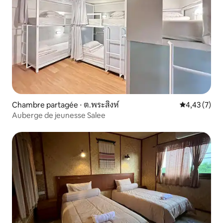
Chambre partagée ⋅ ต.พระสิงห์
Évaluation m
4,43 (7)
Auberge de jeunesse Salee