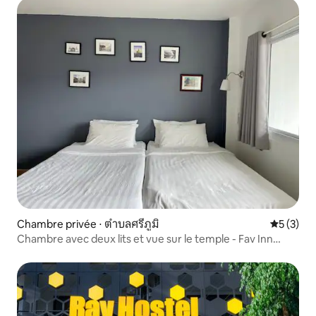
Chambre privée ⋅ ตำบลศรีภูมิ
Évaluatio
5 (3)
Chambre avec deux lits et vue sur le temple - Fav Inn
Town