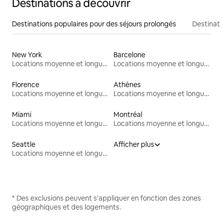
Destinations à découvrir
Destinations populaires pour des séjours prolongés
Destinati
New York
Barcelone
Locations moyenne et longue durée
Locations moyenne et longue durée
Florence
Athènes
Locations moyenne et longue durée
Locations moyenne et longue durée
Miami
Montréal
Locations moyenne et longue durée
Locations moyenne et longue durée
Seattle
Afficher plus
Locations moyenne et longue durée
* Des exclusions peuvent s'appliquer en fonction des zones
géographiques et des logements.