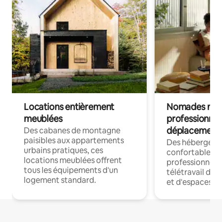
Locations entièrement
Nomades num
meublées
professionnel
déplacement
Des cabanes de montagne
paisibles aux appartements
Des hébergem
urbains pratiques, ces
confortables p
locations meublées offrent
professionnels
tous les équipements d'un
télétravail dis
logement standard.
et d'espaces de