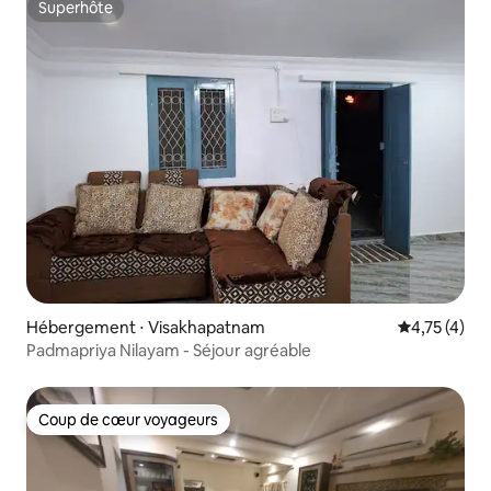
Superhôte
Superhôte
Hébergement ⋅ Visakhapatnam
Évaluation m
4,75 (4)
Padmapriya Nilayam - Séjour agréable
Coup de cœur voyageurs
Coup de cœur voyageurs