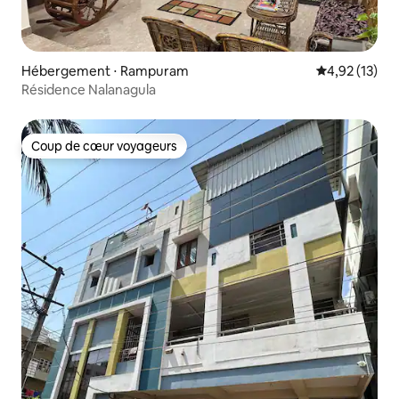
Hébergement ⋅ Rampuram
Évaluation mo
4,92 (13)
Résidence Nalanagula
Coup de cœur voyageurs
Coup de cœur voyageurs