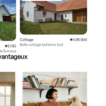
Cottage
Évaluation moyenne su
4,95 (64)
Belle cottage bohème Sud
mmentaires : 5 sur 5
Évaluation moyenne sur la base de 16 commentaires : 5 sur 5
5 (16)
 la Šumava
avantageux