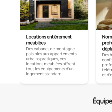
Locations entièrement
Noma
meublées
prof
dépl
Des cabanes de montagne
paisibles aux appartements
Des 
urbains pratiques, ces
confo
locations meublées offrent
profe
tous les équipements d'un
télét
logement standard.
et d'
Équipe