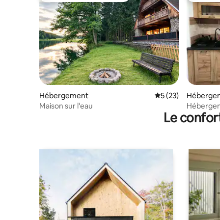
Hébergement
Évaluation moyenne
5 (23)
Héberge
Maison sur l'eau
Hébergement pri
Le confor
appartem