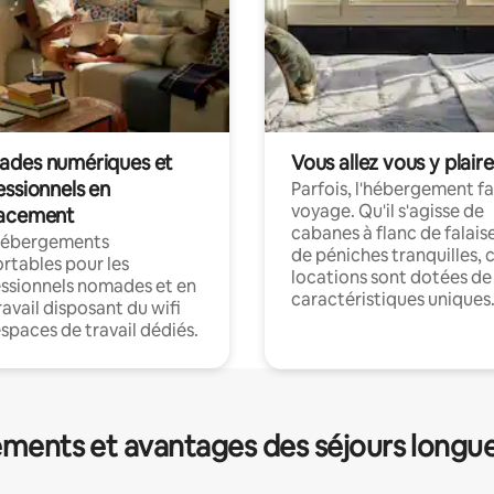
des numériques et
Vous allez vous y plaire
essionnels en
Parfois, l'hébergement fai
voyage. Qu'il s'agisse de
acement
cabanes à flanc de falais
hébergements
de péniches tranquilles, 
rtables pour les
locations sont dotées de
ssionnels nomades et en
caractéristiques uniques
ravail disposant du wifi
espaces de travail dédiés.
ments et avantages des séjours longu