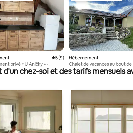
 sur la base de 23 commentaires : 5 sur 5
ment
Évaluation moyenne sur la base de 9 co
5 (9)
Hébergement
vé « U Aničky » -
Chalet de vacances au bout de
t d'un chez-soi et des tarifs mensuels 
ent n° 2