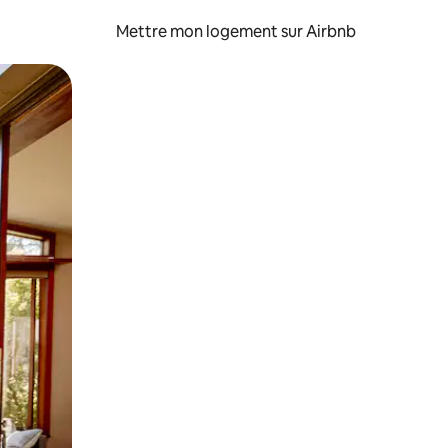
Mettre mon logement sur Airbnb
sant glisser.