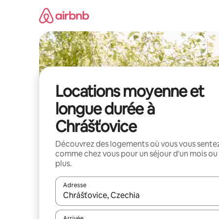
Aller
directement
au
contenu
Locations moyenne et
longue durée à
Chrášťovice
Découvrez des logements où vous vous sente
comme chez vous pour un séjour d'un mois ou
plus.
Adresse
Lorsque les résultats s'affichent, utilisez les flèc
Arrivée