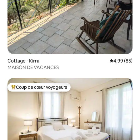
Cottage ⋅ Kirra
Évaluation mo
4,99 (85)
MAISON DE VACANCES
Coup de cœur voyageurs
Coups de cœur voyageurs les plus appréciés