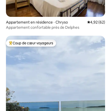
Appartement en résidence ⋅ Chryso
Évaluation mo
4,92 (62)
Appartement confortable près de Delphes
Coup de cœur voyageurs
Coups de cœur voyageurs les plus appréciés