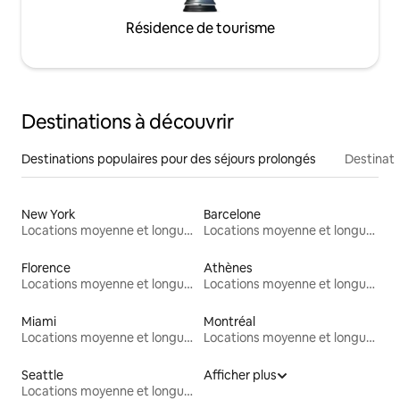
Résidence de tourisme
Destinations à découvrir
Destinations populaires pour des séjours prolongés
Destinati
New York
Barcelone
Locations moyenne et longue durée
Locations moyenne et longue durée
Florence
Athènes
Locations moyenne et longue durée
Locations moyenne et longue durée
Miami
Montréal
Locations moyenne et longue durée
Locations moyenne et longue durée
Seattle
Afficher plus
Locations moyenne et longue durée