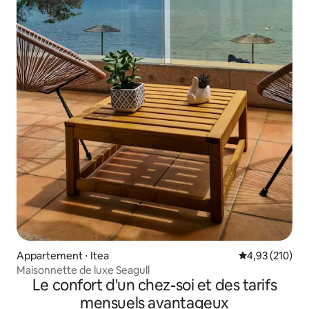
Appartement ⋅ Itea
Évaluation moy
4,93 (210)
Maisonnette de luxe Seagull
Le confort d'un chez-soi et des tarifs
mensuels avantageux