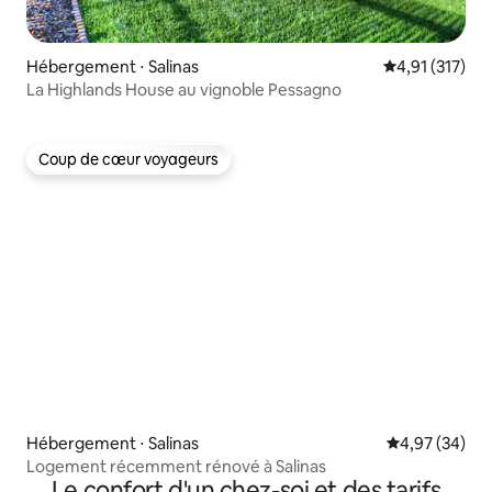
Hébergement ⋅ Salinas
Évaluation moy
4,91 (317)
La Highlands House au vignoble Pessagno
Coup de cœur voyageurs
Coup de cœur voyageurs
Hébergement ⋅ Salinas
Évaluation mo
4,97 (34)
Logement récemment rénové à Salinas
Le confort d'un chez-soi et des tarifs