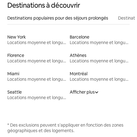
Destinations à découvrir
Destinations populaires pour des séjours prolongés
Destinati
New York
Barcelone
Locations moyenne et longue durée
Locations moyenne et longue durée
Florence
Athènes
Locations moyenne et longue durée
Locations moyenne et longue durée
Miami
Montréal
Locations moyenne et longue durée
Locations moyenne et longue durée
Seattle
Afficher plus
Locations moyenne et longue durée
* Des exclusions peuvent s'appliquer en fonction des zones
géographiques et des logements.