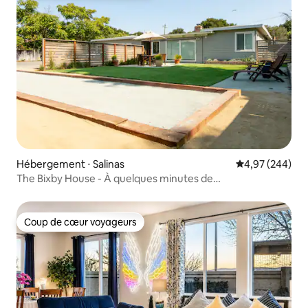
Hébergement ⋅ Salinas
Évaluation moy
4,97 (244)
The Bixby House - À quelques minutes de
Carmel/Monterey
Coup de cœur voyageurs
Coup de cœur voyageurs