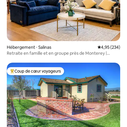
Hébergement ⋅ Salinas
Évaluation moy
4,95 (234)
Retraite en famille et en groupe près de Monterey |
16 personnes et plus
Coup de cœur voyageurs
Coups de cœur voyageurs les plus appréciés