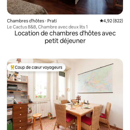
Chambres d'hôtes ⋅ Prati
Évaluation moy
4,92 (822)
Le Cactus B&B, Chambre avec deux lits 1
Location de chambres d'hôtes avec
petit déjeuner
Coup de cœur voyageurs
Coups de cœur voyageurs les plus appréciés