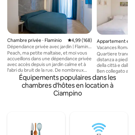
Chambre privée ⋅ Flaminio
Évaluation moyenne sur la base 
4,99 (168)
Appartement en r
Dépendance privée avec jardin | Flaminio
⋅ Rome
Vacances Romain
- Rome
Peach, ma petite maltaise, et moi vous
Quartiere tranquil
accueillons dans une dépendance privée
distanza a piedi da 
avec accès depuis un jardin calme et à
della città e dalle 
l'abri du bruit de la rue. De nombreux
Ben collegato ai pri
clients le vivent comme un petit coin
Équipements populaires dans les
artistico e storic
secret de détente au cœur du quartier
trasporto pubblico 
chambres d'hôtes en location à
Flaminio. L'espace est compact,
sistemazione conse
Ciampino
indépendant et conçu pour deux
al centro storico m
personnes, loin du chaos du centre
rumori. Il quartier
historique mais bien desservi. Le design
cinque importanti
moderne et l'ambiance intime le font
occasioni per appr
ressembler davantage à un petit studio
locale.
contemporain qu'à un appartement
traditionnel.