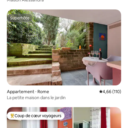
Superhôte
Superhôte
Appartement ⋅ Rome
Évaluation moy
4,66 (110)
La petite maison dans le jardin
Coup de cœur voyageurs
Coups de cœur voyageurs les plus appréciés