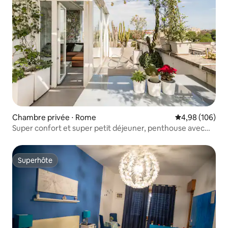
Chambre privée ⋅ Rome
Évaluation moy
4,98 (106)
Super confort et super petit déjeuner, penthouse avec
vue
Superhôte
Superhôte