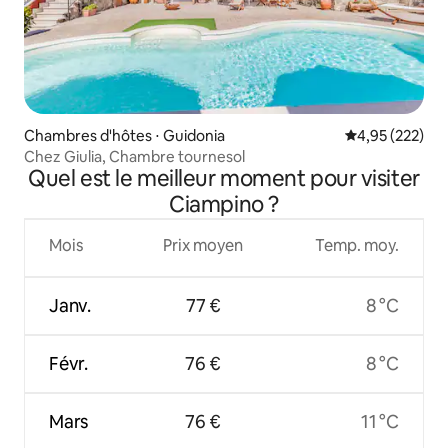
Chambres d'hôtes ⋅ Guidonia
Évaluation moy
4,95 (222)
Chez Giulia, Chambre tournesol
Quel est le meilleur moment pour visiter
Ciampino ?
Mois
Prix moyen
Temp. moy.
Janv.
77 €
8 °C
Févr.
76 €
8 °C
Mars
76 €
11 °C