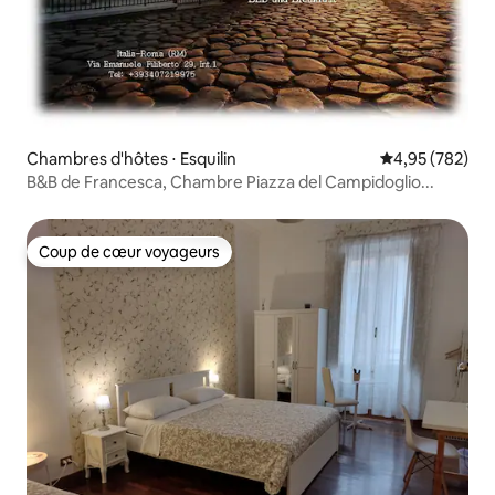
Chambres d'hôtes ⋅ Esquilin
Évaluation moy
4,95 (782)
B&B de Francesca, Chambre Piazza del Campidoglio...
Coup de cœur voyageurs
Coup de cœur voyageurs