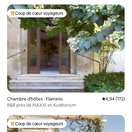
Coup de cœur voyageurs
Coups de cœur voyageurs les plus appréciés
Chambre d'hôtes ⋅ Flaminio
Évaluation moy
4,94 (172)
B&B près de MAXXI et Auditorium
Coup de cœur voyageurs
Coups de cœur voyageurs les plus appréciés