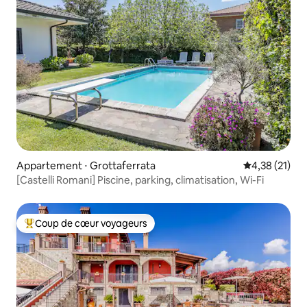
Appartement ⋅ Grottaferrata
Évaluation mo
4,38 (21)
[Castelli Romani] Piscine, parking, climatisation, Wi-Fi
Coup de cœur voyageurs
Coups de cœur voyageurs les plus appréciés