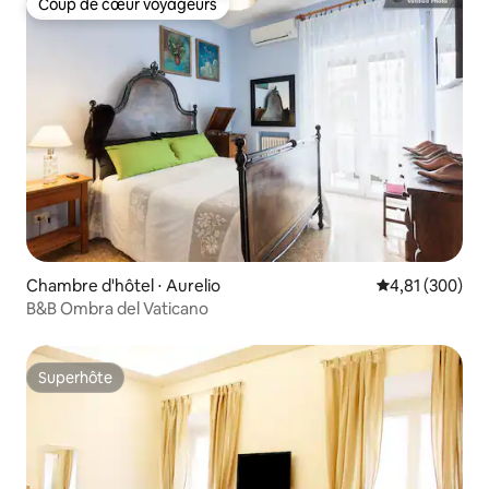
Coup de cœur voyageurs
Coup de cœur voyageurs
Chambre d'hôtel ⋅ Aurelio
Évaluation moy
4,81 (300)
B&B Ombra del Vaticano
Superhôte
Superhôte