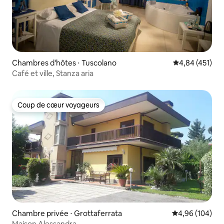
Chambres d'hôtes ⋅ Tuscolano
Évaluation moy
4,84 (451)
Café et ville, Stanza aria
Coup de cœur voyageurs
Coup de cœur voyageurs
Chambre privée ⋅ Grottaferrata
Évaluation moy
4,96 (104)
Maison Alessandra