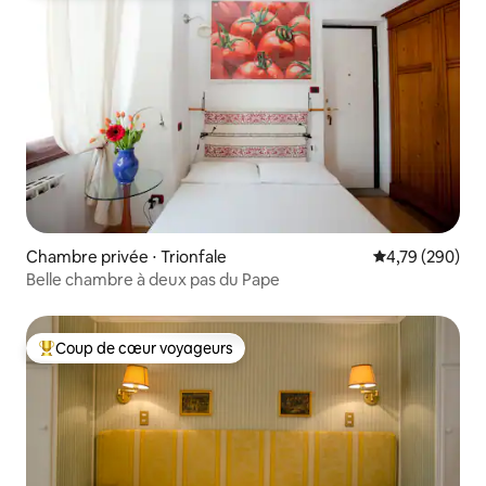
Chambre privée ⋅ Trionfale
Évaluation moy
4,79 (290)
Belle chambre à deux pas du Pape
Coup de cœur voyageurs
Coups de cœur voyageurs les plus appréciés