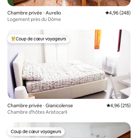
Chambre privée ⋅ Aurelio
Évaluation moy
4,96 (248)
Logement près du Dôme
Coup de cœur voyageurs
Coups de cœur voyageurs les plus appréciés
Chambre privée ⋅ Gianicolense
Évaluation moy
4,96 (215)
Chambre d'hôtes Aristocarli
Coup de cœur voyageurs
Coup de cœur voyageurs