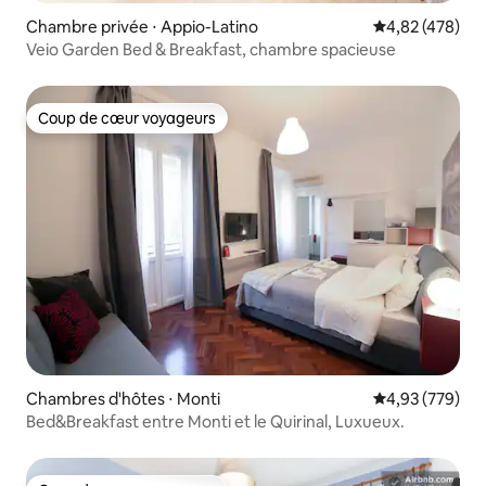
Chambre privée ⋅ Appio-Latino
Évaluation moy
4,82 (478)
Veio Garden Bed & Breakfast, chambre spacieuse
Coup de cœur voyageurs
Coup de cœur voyageurs
Chambres d'hôtes ⋅ Monti
Évaluation moy
4,93 (779)
Bed&Breakfast entre Monti et le Quirinal, Luxueux.