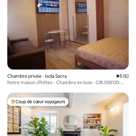
Chambre privée ⋅ Isola Sacra
Évaluatio
5 (6)
Notre maison d'hôtes - Chambre en bois - CIR.058120-
AFF-00089
Coup de cœur voyageurs
Coups de cœur voyageurs les plus appréciés