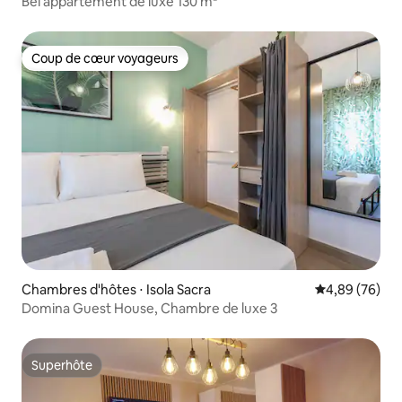
Bel appartement de luxe 130 m²
Coup de cœur voyageurs
Coup de cœur voyageurs
Chambres d'hôtes ⋅ Isola Sacra
Évaluation mo
4,89 (76)
Domina Guest House, Chambre de luxe 3
Superhôte
Superhôte