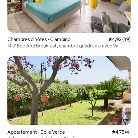
Chambres d'hôtes ⋅ Ciampino
Évaluation mo
4,92 (49)
Miu' Bed And Breakfast, chambre quadruple avec Va...
Appartement ⋅ Colle Verde
Évaluation m
4,75 (4)