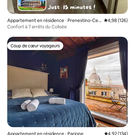
Appartement en résidence ⋅ Prenestino-Cen
Évaluation moy
4,98 (126)
tocelle
Confort à 7 arrêts du Colisée
Coup de cœur voyageurs
Coup de cœur voyageurs
Appartement en résidence ⋅ Parione
Évaluation moy
4,92 (134)