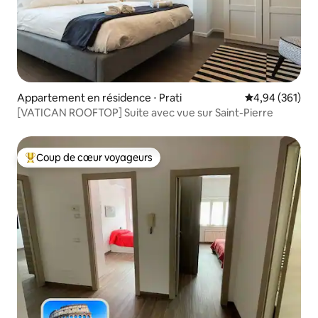
Appartement en résidence ⋅ Prati
Évaluation moy
4,94 (361)
[VATICAN ROOFTOP] Suite avec vue sur Saint-Pierre
Coup de cœur voyageurs
Coups de cœur voyageurs les plus appréciés