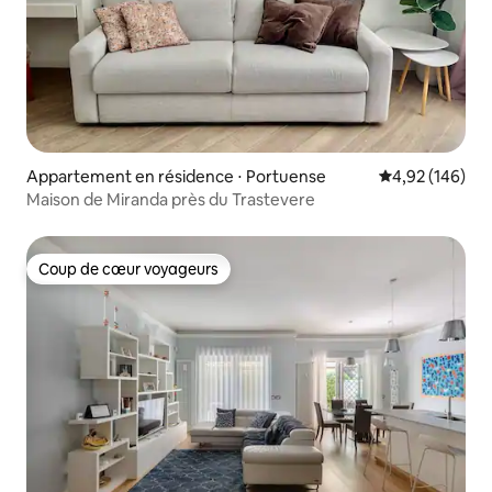
Appartement en résidence ⋅ Portuense
Évaluation moy
4,92 (146)
Maison de Miranda près du Trastevere
Coup de cœur voyageurs
Coup de cœur voyageurs