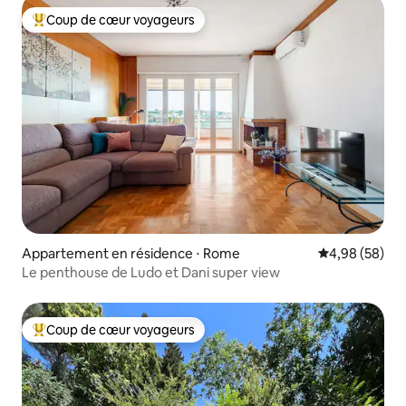
Coup de cœur voyageurs
Coups de cœur voyageurs les plus appréciés
Appartement en résidence ⋅ Rome
Évaluation mo
4,98 (58)
Le penthouse de Ludo et Dani super view
Coup de cœur voyageurs
Coups de cœur voyageurs les plus appréciés