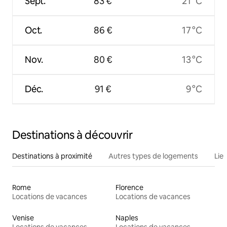
Sept.
83 €
21 °C
Oct.
86 €
17 °C
Nov.
80 €
13 °C
Déc.
91 €
9 °C
Destinations à découvrir
Destinations à proximité
Autres types de logements
Lie
Rome
Florence
Locations de vacances
Locations de vacances
Venise
Naples