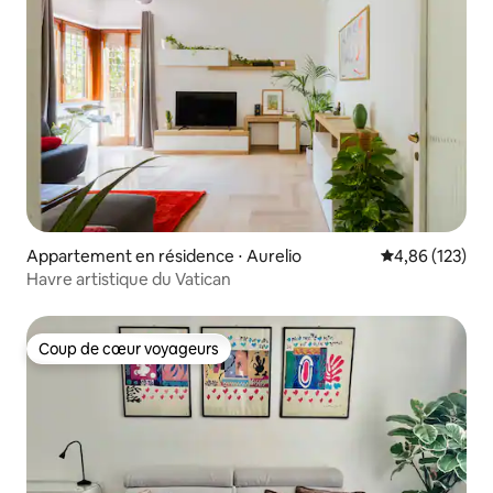
Appartement en résidence ⋅ Aurelio
Évaluation moy
4,86 (123)
Havre artistique du Vatican
Coup de cœur voyageurs
Coup de cœur voyageurs