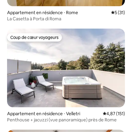
Appartement en résidence ⋅ Rome
Évaluation
5 (31)
La Casetta à Porta di Roma
Coup de cœur voyageurs
Coup de cœur voyageurs
Appartement en résidence ⋅ Velletri
Évaluation moy
4,87 (151)
Penthouse + jacuzzi (vue panoramique) près de Rome