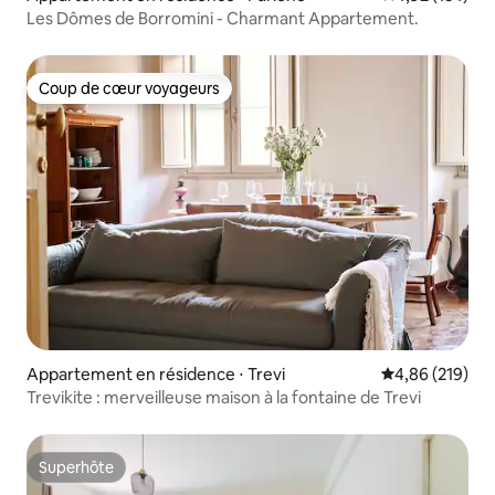
Les Dômes de Borromini - Charmant Appartement.
Coup de cœur voyageurs
Coup de cœur voyageurs
Appartement en résidence ⋅ Trevi
Évaluation moy
4,86 (219)
Trevikite : merveilleuse maison à la fontaine de Trevi
Superhôte
Superhôte