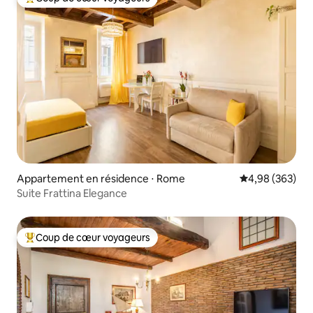
Coups de cœur voyageurs les plus appréciés
Appartement en résidence ⋅ Rome
Évaluation moy
4,98 (363)
Suite Frattina Elegance
Coup de cœur voyageurs
Coups de cœur voyageurs les plus appréciés