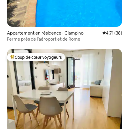
Appartement en résidence ⋅ Ciampino
Évaluation mo
4,71 (38)
Ferme près de l’aéroport et de Rome
Coup de cœur voyageurs
Coups de cœur voyageurs les plus appréciés