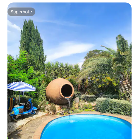
Superhôte
Superhôte