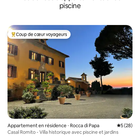
piscine
Coup de cœur voyageurs
Coups de cœur voyageurs les plus appréciés
Appartement en résidence ⋅ Rocca di Papa
Évaluation
5 (28)
Casal Romito - Villa historique avec piscine et jardins