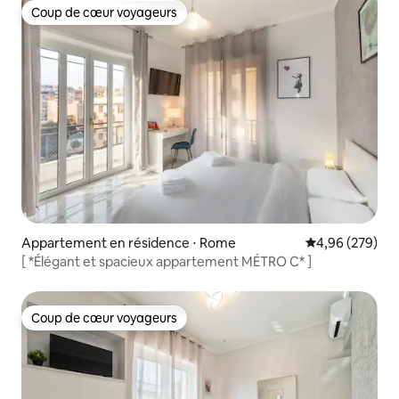
Coup de cœur voyageurs
Coup de cœur voyageurs
Appartement en résidence ⋅ Rome
Évaluation moy
4,96 (279)
[ *Élégant et spacieux appartement MÉTRO C* ]
Coup de cœur voyageurs
Coup de cœur voyageurs