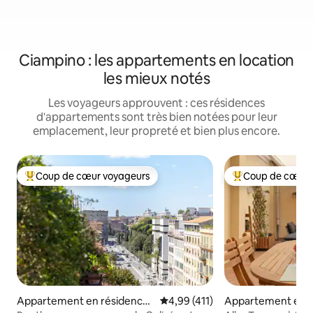
Ciampino : les appartements en location
les mieux notés
Les voyageurs approuvent : ces résidences
d'appartements sont très bien notées pour leur
emplacement, leur propreté et bien plus encore.
Coup de cœur voyageurs
Coup de cœur 
Coups de cœur voyageurs les plus appréciés
Coups de cœur vo
Appartement en résidence ⋅
Évaluation moyenne sur la base 
4,99 (411)
Appartement en r