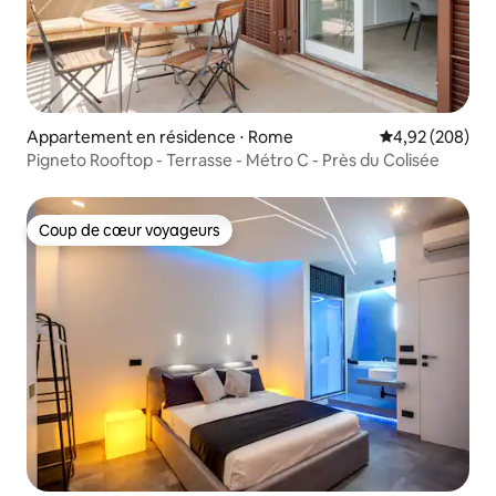
Appartement en résidence ⋅ Rome
Évaluation moy
4,92 (208)
Pigneto Rooftop - Terrasse - Métro C - Près du Colisée
Coup de cœur voyageurs
Coup de cœur voyageurs