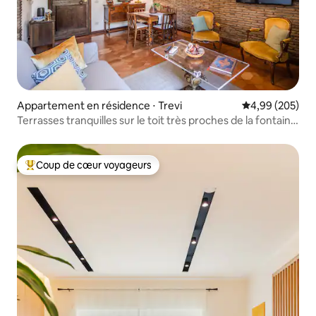
Appartement en résidence ⋅ Trevi
Évaluation moy
4,99 (205)
Terrasses tranquilles sur le toit très proches de la fontaine
de Trevi
Coup de cœur voyageurs
Coups de cœur voyageurs les plus appréciés