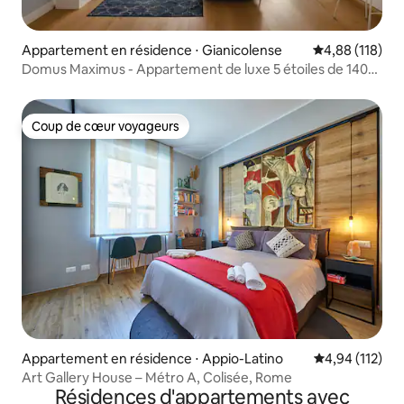
Appartement en résidence ⋅ Gianicolense
Évaluation moy
4,88 (118)
Domus Maximus - Appartement de luxe 5 étoiles de 140
m² - Climatisation
Coup de cœur voyageurs
Coup de cœur voyageurs
Appartement en résidence ⋅ Appio-Latino
Évaluation moy
4,94 (112)
Art Gallery House – Métro A, Colisée, Rome
Résidences d'appartements avec