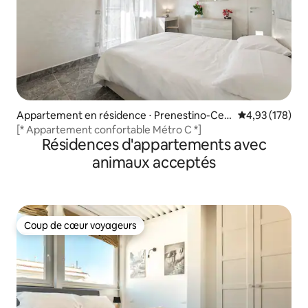
Appartement en résidence ⋅ Prenestino-Cen
Évaluation moy
4,93 (178)
tocelle
[* Appartement confortable Métro C *]
Résidences d'appartements avec
animaux acceptés
Coup de cœur voyageurs
Coup de cœur voyageurs