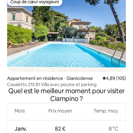
Coup de cœur voyageurs
Coup de cœur voyageurs
Appartement en résidence ⋅ Gianicolense
Évaluation moy
4,89 (105)
Casaletto 210 B1 Villa avec piscine et parking
Quel est le meilleur moment pour visiter
Ciampino ?
Mois
Prix moyen
Temp. moy.
Janv.
82 €
8 °C