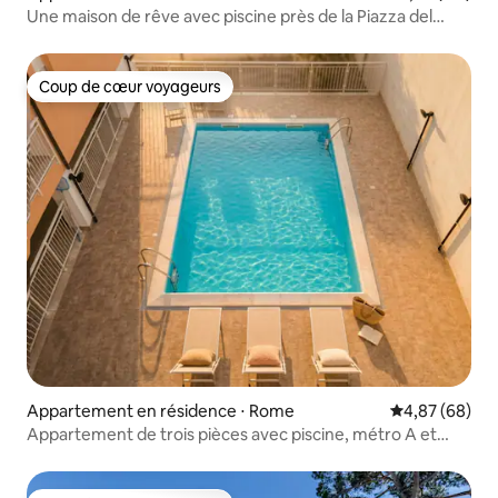
Une maison de rêve avec piscine près de la Piazza del
Popolo
Coup de cœur voyageurs
Coup de cœur voyageurs
Appartement en résidence ⋅ Rome
Évaluation mo
4,87 (68)
Appartement de trois pièces avec piscine, métro A et
parking privé