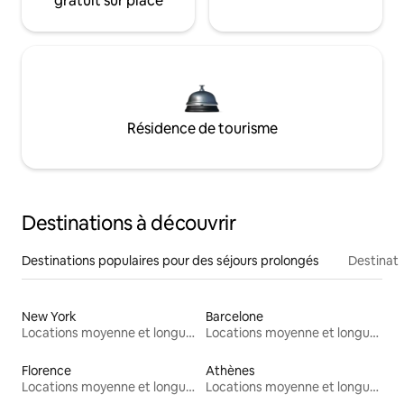
gratuit sur place
Résidence de tourisme
Destinations à découvrir
Destinations populaires pour des séjours prolongés
Destinati
New York
Barcelone
Locations moyenne et longue durée
Locations moyenne et longue durée
Florence
Athènes
Locations moyenne et longue durée
Locations moyenne et longue durée