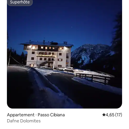
Superhôte
Superhôte
Appartement ⋅ Passo Cibiana
Évaluation mo
4,65 (17)
Dafne Dolomites