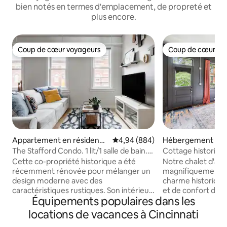
bien notés en termes d'emplacement, de propreté et
plus encore.
Coup de cœur voyageurs
Coup de cœur vo
Coup de cœur voyageurs
Coup de cœur vo
Appartement en résidence
Évaluation moyenne sur la base 
4,94 (884)
Hébergement ⋅ C
⋅ Over-the-Rhine
The Stafford Condo. 1 lit/1 salle de bain.
Cottage historique
Emplacement imbattable
pas de la MainStra
Cette co-propriété historique a été
Notre chalet d'av
récemment rénovée pour mélanger un
magnifiquement re
design moderne avec des
charme historique
caractéristiques rustiques. Son intérieur
et de confort dou
Équipements populaires dans les
chic est accentué par la brique
dans le jacuzzi se
apparente, les comptoirs en quartz, les
exclusif sous les é
locations de vacances à Cincinnati
planchers de bois franc et les luminaires
vous dans le lit ki