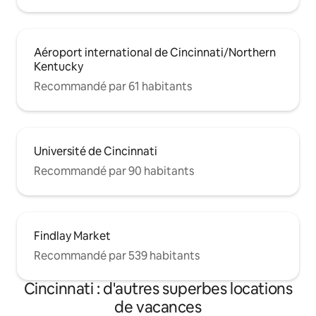
https://airbnb.com/h/courtcondogreatlocation
Uber, Lyft, scooters de location, marche,
tramway, vélos de location rouges,
également des trajets gratuits avec
Aéroport international de Cincinnati/Northern
GEST GOLF CARTS
Kentucky
(Banks/OTR/Pendleton/Casino) -
APPELEZ POUR PLANIFIER (513-421-
Recommandé par 61 habitants
4378) ou faites-leur signe !
Université de Cincinnati
Recommandé par 90 habitants
Findlay Market
Recommandé par 539 habitants
Cincinnati : d'autres superbes locations
de vacances