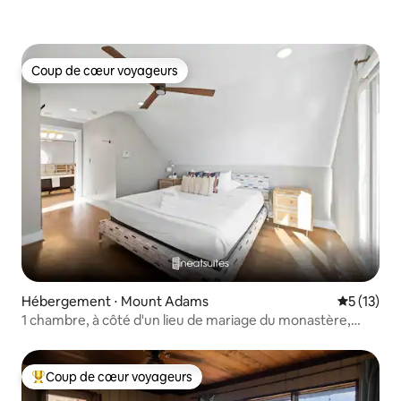
Coup de cœur voyageurs
Coup de cœur voyageurs
Hébergement ⋅ Mount Adams
Évaluation
5 (13)
1 chambre, à côté d'un lieu de mariage du monastère,
avec baignoire
Coup de cœur voyageurs
Coups de cœur voyageurs les plus appréciés