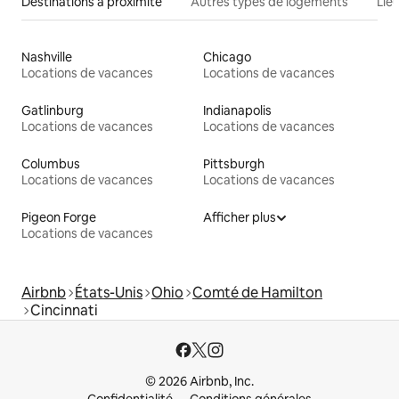
Destinations à proximité
Autres types de logements
Lie
Nashville
Chicago
Locations de vacances
Locations de vacances
Gatlinburg
Indianapolis
Locations de vacances
Locations de vacances
Columbus
Pittsburgh
Locations de vacances
Locations de vacances
Pigeon Forge
Afficher plus
Locations de vacances
Airbnb
États-Unis
Ohio
Comté de Hamilton
Cincinnati
© 2026 Airbnb, Inc.