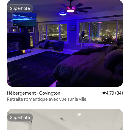
Superhôte
Superhôte
Hébergement ⋅ Covington
Évaluation mo
4,79 (34)
Retraite romantique avec vue sur la ville
Superhôte
Superhôte