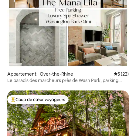
Appartement ⋅ Over-the-Rhine
Évaluation
5 (22)
Le paradis des marcheurs près de Wash Park, parking
gratuit
Coup de cœur voyageurs
Coups de cœur voyageurs les plus appréciés