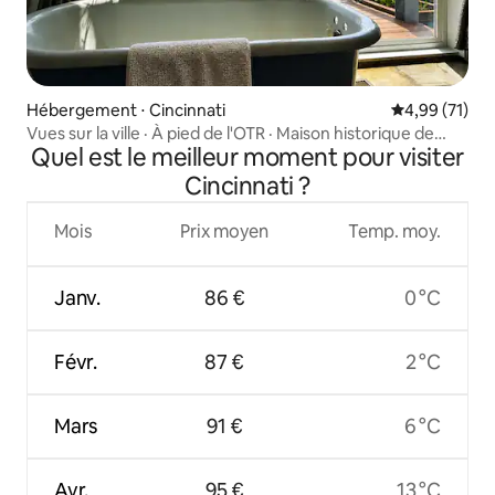
Hébergement ⋅ Cincinnati
Évaluation mo
4,99 (71)
Vues sur la ville · À pied de l'OTR · Maison historique de
Quel est le meilleur moment pour visiter
1874
Cincinnati ?
Mois
Prix moyen
Temp. moy.
Janv.
86 €
0 °C
Févr.
87 €
2 °C
Mars
91 €
6 °C
Avr.
95 €
13 °C