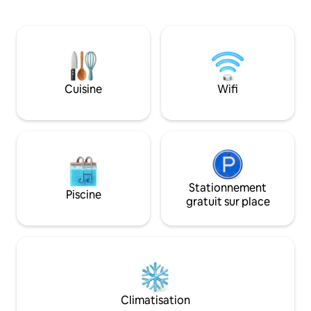
contemporains. L'espace : emplacement
voyageurs ne taris
imbattable, vue sur la ligne d'horizon de
la salle de bain un
la ville depuis le dernier étage. Lit KING
animé vous permet
size dans le loft et canapé convertible
des commerces, de
QUEEN size dans le salon principal.
bars de MainStrass
ESPACE DE TRAVAIL avec chaise
Madison Ave., et le
confortable donnant sur Vine et 13th
Cincinnati est à q
Cuisine
Wifi
street. Télévision connectée 40 pouces
voiture. Un excell
dans le salon principal avec Netflix fourni
découvrir les attra
et Internet haut débit avec Wi-Fi.
que l'aquarium de
Thermostat Nest, lave-linge et sèche-
linge, cafetière inclus. ARRIVÉE
AUTONOME. EMPLACEMENT
IMBATTABLE, vue sur la ville depuis le
dernier étage. Lit King Size dans le loft et
Stationnement
Piscine
canapé convertible Queen Size dans le
gratuit sur place
séjour principal. ESPACE DE TRAVAIL
avec chaise confortable donnant sur
Vine et 13th Street. TÉLÉVISION
CONNECTÉE 55 POUCES dans le salon
principal avec NETFLIX fourni et Internet
HAUT DÉBIT avec WI-FI. THERMOSTAT
NEST (chauffage/climatisation central)
Climatisation
et ventilateur de plafond avec