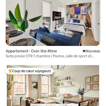
Appartement ⋅ Over-the-Rhine
Nouvel hébe
Nouveau
Suite privée OTR 1 chambre | Piscine, salle de sport et
parking
Coup de cœur voyageurs
Coups de cœur voyageurs les plus appréciés