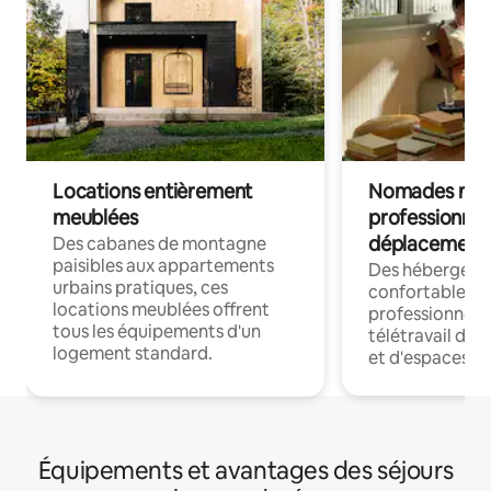
Locations entièrement
Nomades num
meublées
professionnel
déplacement
Des cabanes de montagne
paisibles aux appartements
Des hébergem
urbains pratiques, ces
confortables p
locations meublées offrent
professionnels
tous les équipements d'un
télétravail dis
logement standard.
et d'espaces de
Équipements et avantages des séjours