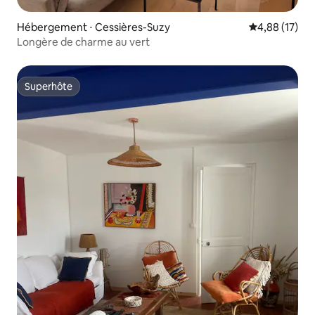
Hébergement ⋅ Cessières-Suzy
Évaluation mo
4,88 (17)
Longère de charme au vert
Superhôte
Superhôte