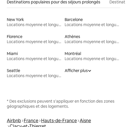
Destinations populaires pour des séjours prolongés
Destinati
New York
Barcelone
Locations moyenne et longue durée
Locations moyenne et longue durée
Florence
Athènes
Locations moyenne et longue durée
Locations moyenne et longue durée
Miami
Montréal
Locations moyenne et longue durée
Locations moyenne et longue durée
Seattle
Afficher plus
Locations moyenne et longue durée
* Des exclusions peuvent s'appliquer en fonction des zones
géographiques et des logements.
Airbnb
France
Hauts-de-France
Aisne
Clacy-et-Thierret