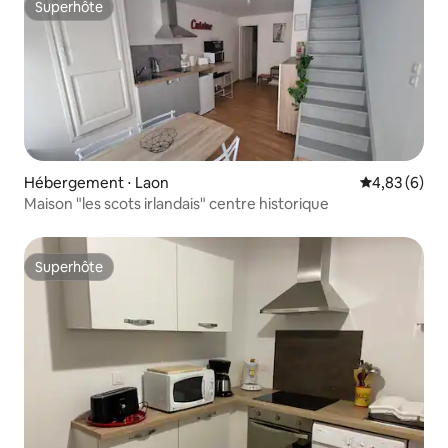
Superhôte
Superhôte
Hébergement ⋅ Laon
Évaluation m
4,83 (6)
Maison "les scots irlandais" centre historique
Superhôte
Superhôte