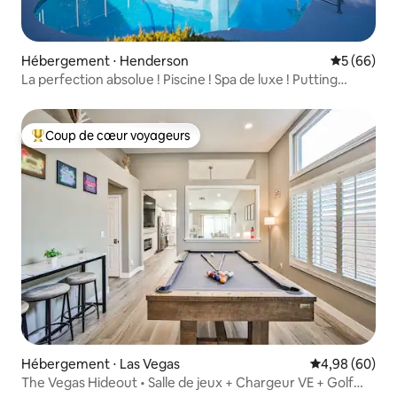
Hébergement ⋅ Henderson
Évaluation
5 (66)
La perfection absolue ! Piscine ! Spa de luxe ! Putting
green !
Coup de cœur voyageurs
Coups de cœur voyageurs les plus appréciés
Hébergement ⋅ Las Vegas
Évaluation mo
4,98 (60)
The Vegas Hideout • Salle de jeux + Chargeur VE + Golf