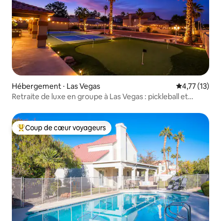
Hébergement ⋅ Las Vegas
Évaluation mo
4,77 (13)
Retraite de luxe en groupe à Las Vegas : pickleball et
minigolf
Coup de cœur voyageurs
Coups de cœur voyageurs les plus appréciés