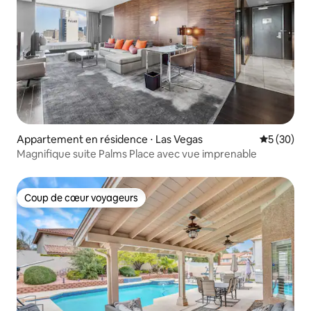
Appartement en résidence ⋅ Las Vegas
Évaluation
5 (30)
Magnifique suite Palms Place avec vue imprenable
Coup de cœur voyageurs
Coup de cœur voyageurs