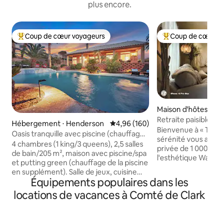
plus encore.
Coup de cœur voyageurs
Coup de cœur 
Coups de cœur voyageurs les plus appréciés
Coups de cœur vo
Maison d'hôtes ⋅ L
Retraite paisible W
Hébergement ⋅ Henderson
Évaluation moyenne sur la base 
4,96 (160)
de 93 m²
Bienvenue à « Time
Oasis tranquille avec piscine (chauffage
sérénité vous atte
en supplément) spa/mini-golf.
4 chambres (1 king/3 queens), 2,5 salles
privée de 1 000 pieds ca
de bain/205 m², maison avec piscine/spa
l'esthétique Wabi-
et putting green (chauffage de la piscine
offre une évasion 
en supplément). Salle de jeux, cuisine
textures naturelles. • Grande chamb
Équipements populaires dans les
bien approvisionnée, salon avec
500 pieds carrés. Ta
télévision intelligente de 60 pouces,
locations de vacances à Comté de Clark
1 lit simple + 1 lit si
belle piscine chauffée et spa relaxant. La
Confidentialité : 
cascade et le putting green vous aident
privée. Arrivée a
à profiter de la belle Henderson dans la