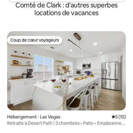
Comté de Clark : d'autres superbes
locations de vacances
Coup de cœur voyageurs
Coup de cœur voyageurs
Hébergement ⋅ Las Vegas
Évaluation
5 (10)
Retraite à Desert Path | 3 chambres • Patio • Emplacement
idéal