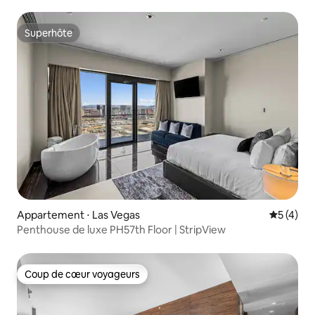
miniature
Superhôte
Superhôte
Appartement ⋅ Las Vegas
Évaluatio
5 (4)
Penthouse de luxe PH57th Floor | StripView
Coup de cœur voyageurs
Coup de cœur voyageurs