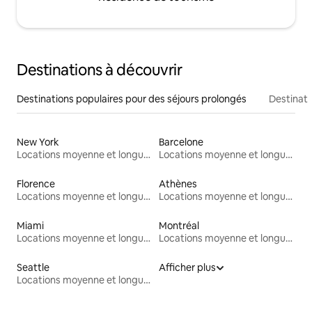
Destinations à découvrir
Destinations populaires pour des séjours prolongés
Destinati
New York
Barcelone
Locations moyenne et longue durée
Locations moyenne et longue durée
Florence
Athènes
Locations moyenne et longue durée
Locations moyenne et longue durée
Miami
Montréal
Locations moyenne et longue durée
Locations moyenne et longue durée
Seattle
Afficher plus
Locations moyenne et longue durée