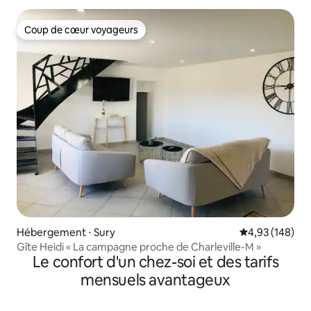
Coup de cœur voyageurs
Coup de cœur voyageurs
Hébergement ⋅ Sury
Évaluation moy
4,93 (148)
Gîte Heidi « La campagne proche de Charleville-M »
Le confort d'un chez-soi et des tarifs
mensuels avantageux