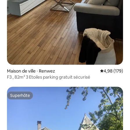
Maison de ville ⋅ Renwez
Évaluation moy
4,98 (179)
F3 , 82m² 3 Etoiles parking gratuit sécurisé
Superhôte
Superhôte