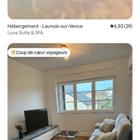
Hébergement ⋅ Launois-sur-Vence
Évaluation mo
4,93 (29)
Love Suite & SPA
Coup de cœur voyageurs
Coups de cœur voyageurs les plus appréciés