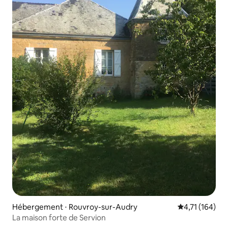
Hébergement ⋅ Rouvroy-sur-Audry
Évaluation moy
4,71 (164)
La maison forte de Servion