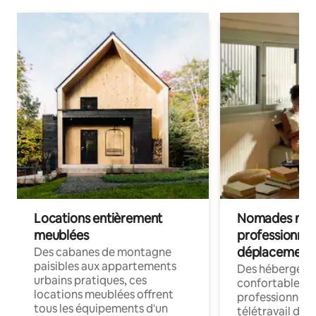
Locations entièrement
Nomades num
meublées
professionnel
déplacement
Des cabanes de montagne
paisibles aux appartements
Des hébergem
urbains pratiques, ces
confortables p
locations meublées offrent
professionnels
tous les équipements d'un
télétravail dis