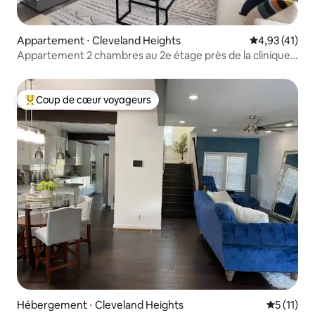
Appartement ⋅ Cleveland Heights
Évaluation mo
4,93 (41)
Appartement 2 chambres au 2e étage près de la clinique,
CWRU, Van Aken
Coup de cœur voyageurs
Coups de cœur voyageurs les plus appréciés
Hébergement ⋅ Cleveland Heights
Évaluatio
5 (11)