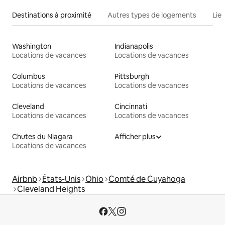
Destinations à proximité
Autres types de logements
Lie
Washington
Indianapolis
Locations de vacances
Locations de vacances
Columbus
Pittsburgh
Locations de vacances
Locations de vacances
Cleveland
Cincinnati
Locations de vacances
Locations de vacances
Chutes du Niagara
Afficher plus
Locations de vacances
Airbnb
États-Unis
Ohio
Comté de Cuyahoga
Cleveland Heights