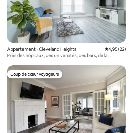
Appartement ⋅ Cleveland Heights
Évaluation mo
4,95 (22)
Près des hôpitaux, des universités, des bars, de la
nourriture et avec un garage
Coup de cœur voyageurs
Coup de cœur voyageurs