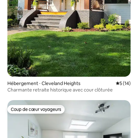
Hébergement ⋅ Cleveland Heights
Évaluation
5 (14)
Charmante retraite historique avec cour clôturée
Coup de cœur voyageurs
Coup de cœur voyageurs