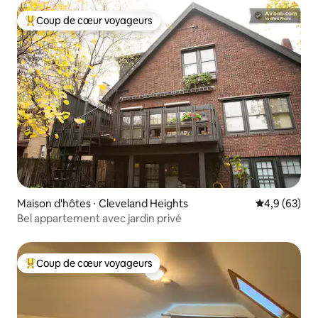
Coup de cœur voyageurs
Coups de cœur voyageurs les plus appréciés
Maison d'hôtes ⋅ Cleveland Heights
Évaluation m
4,9 (63)
Bel appartement avec jardin privé
Coup de cœur voyageurs
Coups de cœur voyageurs les plus appréciés