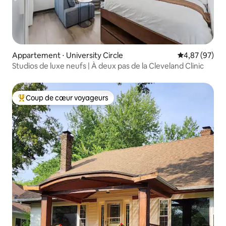
Appartement ⋅ University Circle
Évaluation mo
4,87 (97)
Studios de luxe neufs | À deux pas de la Cleveland Clinic
Coup de cœur voyageurs
Coups de cœur voyageurs les plus appréciés