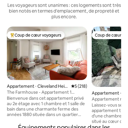
Les voyageurs sont unanimes : ces logements sont très
bien notés en termes d'emplacement, de propreté et
plus encore.
Coup de cœur voyageurs
Coup de cœur vo
Coups de cœur voyageurs les plus appréciés
Coup de cœur vo
Appartement ⋅ Cleveland Heig
Évaluation moyenne sur la ba
5 (218)
hts
The Farmhouse - Appartement 1
Appartement ⋅ Uni
chambre idéalement situé
Bienvenue dans cet appartement privé
rcle
Appartement rare à
au 2e étage avec 1 chambre et 1 salle de
Italy ! Avec sauna e
Laissez-vous sédu
bain dans une charmante ferme des
appartement trip
années 1880 située dans un quartier
d'une chambre et d
piétonnier convivial. Cuisine complète
situé au cœur de Li
avec tout ce dont vous avez besoin pour
Équipements populaires dans les
de marche de Unive