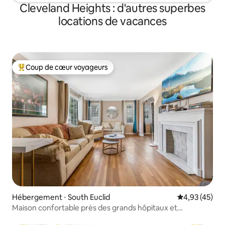
Cleveland Heights : d'autres superbes
locations de vacances
Coup de cœur voyageurs
Coups de cœur voyageurs les plus appréciés
Hébergement ⋅ South Euclid
Évaluation mo
4,93 (45)
Maison confortable près des grands hôpitaux et
universités