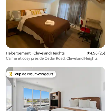
Hébergement ⋅ Cleveland Heights
Évaluation mo
4,96 (26)
Calme et cosy près de Cedar Road, Cleveland Heights
Coup de cœur voyageurs
Coups de cœur voyageurs les plus appréciés