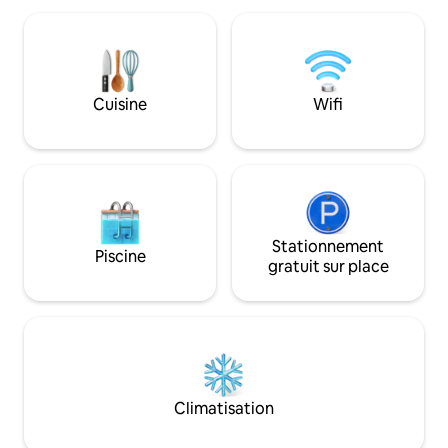
Téléviseurs : téléviseurs connectés dans
pour que tout le 
chaque pièce et Netflix pour le
profiter. Vous serez à quelques minutes
divertissement. - Chargeur pour
de Marietta Square
véhicule électrique : Tesla/Universel
restaurants, des 
- Confidentialité : exclusif au bout de la
et à seulement 20
Cuisine
Wifi
route et pas d'association de
Park, The Battery 
propriétaires - Animaux de compagnie :
Midtown/Downtown Atla
animaux acceptés avec portes pour
dispose également
chiens donnant sur la cour arrière
avec un accès rapid
clôturée. - Proche d'Atlanta, Six Flags,
quartier calme et 
The Battery et plus encore
Stationnement
Piscine
gratuit sur place
Climatisation