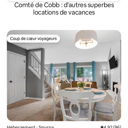
Comté de Cobb : d'autres superbes
locations de vacances
Coup de cœur voyageurs
Coup de cœur voyageurs
Hébergement ⋅ Smyrna
Évaluation mo
4,92 (96)