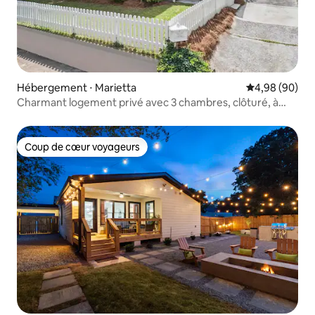
Hébergement ⋅ Marietta
Évaluation mo
4,98 (90)
Charmant logement privé avec 3 chambres, clôturé, à
deux pas de la place
Coup de cœur voyageurs
Coup de cœur voyageurs