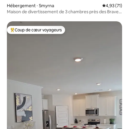
Hébergement ⋅ Smyrna
Évaluation mo
4,93 (71)
Maison de divertissement de 3 chambres près des Braves,
pour 10 personnes
Coup de cœur voyageurs
Coups de cœur voyageurs les plus appréciés