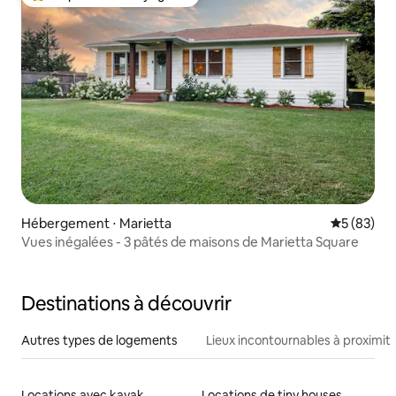
Coups de cœur voyageurs les plus appréciés
Hébergement ⋅ Marietta
Évaluation
5 (83)
Vues inégalées - 3 pâtés de maisons de Marietta Square
Destinations à découvrir
Autres types de logements
Lieux incontournables à proximit
Locations avec kayak
Locations de tiny houses