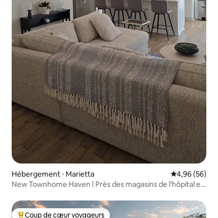
Hébergement ⋅ Marietta
Évaluation mo
4,96 (56)
New Townhome Haven | Près des magasins de l'hôpital et
d'Atlanta
Coup de cœur voyageurs