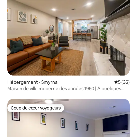
Hébergement ⋅ Smyrna
Évaluation
5 (36)
Maison de ville moderne des années 1950 | À quelques
minutes de The Battery
Coup de cœur voyageurs
Coup de cœur voyageurs