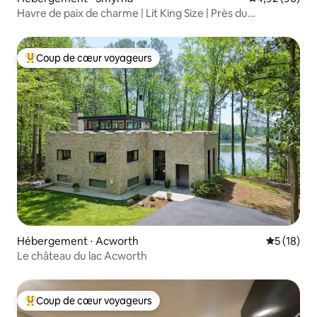
Havre de paix de charme | Lit King Size | Près du
Braves Stadium
Coup de cœur voyageurs
Coups de cœur voyageurs les plus appréciés
Hébergement ⋅ Acworth
Évaluation
5 (18)
Le château du lac Acworth
Coup de cœur voyageurs
Coups de cœur voyageurs les plus appréciés