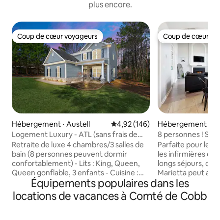
plus encore.
Coup de cœur voyageurs
Coup de cœur vo
Coup de cœur voyageurs
Coup de cœur vo
Hébergement ⋅ Austell
Évaluation moyenne sur la base 
4,92 (146)
Hébergement ⋅ Ma
Logement Luxury - ATL (sans frais de
8 personnes ! Salle 
ménage !)
Jardin
Retraite de luxe 4 chambres/3 salles de
Parfaite pour les f
bain (8 personnes peuvent dormir
les infirmières en
confortablement) - Lits : King, Queen,
longs séjours, cet
Queen gonflable, 3 enfants - Cuisine :
Marietta peut accu
Équipements populaires dans les
grande, entièrement équipée avec
offre une connexio
machine à café - Jardin : porche grillagé
téléviseurs connec
locations de vacances à Comté de Cobb
et cour privée et clôturée - Bureau :
confortable, une c
bureau debout, imprimante, etc. pour le
avec un foyer, un
télétravail ou les études à distance -
équipée et une sa