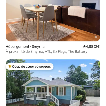
Hébergement ⋅ Smyrna
Évaluation mo
4,88 (24)
À proximité de Smyrna, ATL, Six Flags, The Battery
Coup de cœur voyageurs
Coups de cœur voyageurs les plus appréciés