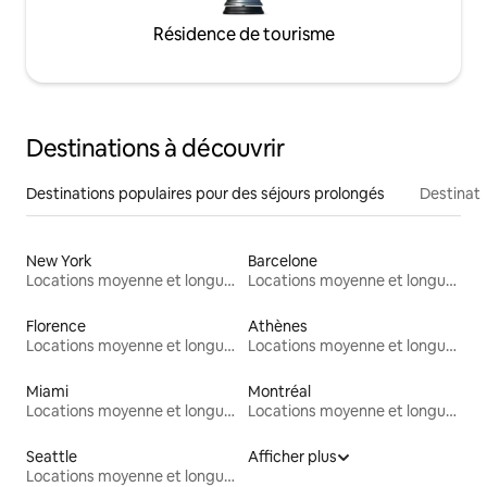
Résidence de tourisme
Destinations à découvrir
Destinations populaires pour des séjours prolongés
Destinati
New York
Barcelone
Locations moyenne et longue durée
Locations moyenne et longue durée
Florence
Athènes
Locations moyenne et longue durée
Locations moyenne et longue durée
Miami
Montréal
Locations moyenne et longue durée
Locations moyenne et longue durée
Seattle
Afficher plus
Locations moyenne et longue durée