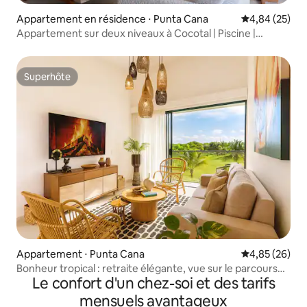
Appartement en résidence ⋅ Punta Cana
Évaluation mo
4,84 (25)
Appartement sur deux niveaux à Cocotal | Piscine |
Proche de la plage – Golf
Superhôte
Superhôte
Appartement ⋅ Punta Cana
Évaluation mo
4,85 (26)
Bonheur tropical : retraite élégante, vue sur le parcours
Le confort d'un chez-soi et des tarifs
de golf
mensuels avantageux