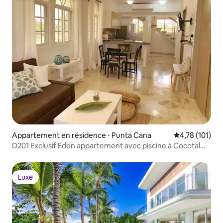
Appartement en résidence ⋅ Punta Cana
Évaluation moy
4,78 (101)
D201 Exclusif Eden appartement avec piscine à Cocotal
2 chambres
Luxe
Luxe