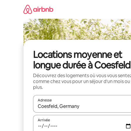
Aller
directement
au
contenu
Locations moyenne et
longue durée à Coesfeld
Découvrez des logements où vous vous sente
comme chez vous pour un séjour d'un mois ou
plus.
Adresse
Lorsque les résultats s'affichent, utilisez les flèc
Arrivée