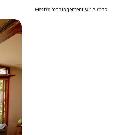
Mettre mon logement sur Airbnb
sant glisser.