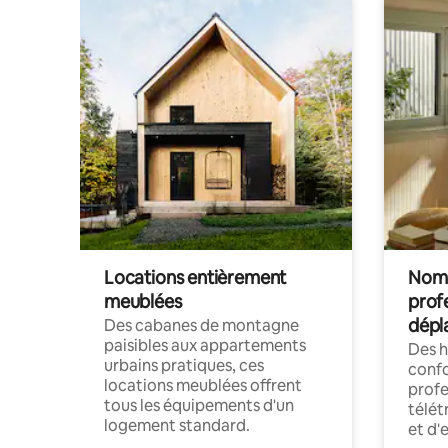
Locations entièrement
Noma
meublées
prof
dépl
Des cabanes de montagne
paisibles aux appartements
Des 
urbains pratiques, ces
confo
locations meublées offrent
profe
tous les équipements d'un
télét
logement standard.
et d'