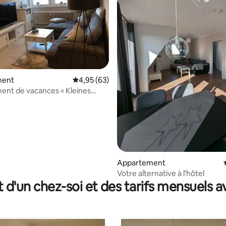
la base de 109 commentaires : 4,68 sur 5
ment
Évaluation moyenne sur la base de 63 commen
4,95 (63)
nt de vacances « Kleines
ück »
Appartement
Votre alternative à l'hôtel
t d'un chez-soi et des tarifs mensuels 