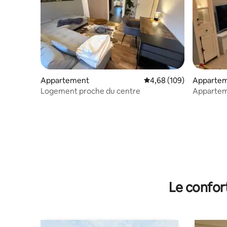
Appartement
Évaluation moyenne sur 
4,68 (109)
Apparte
Logement proche du centre
Apparteme
Urlaubsgl
Le confor