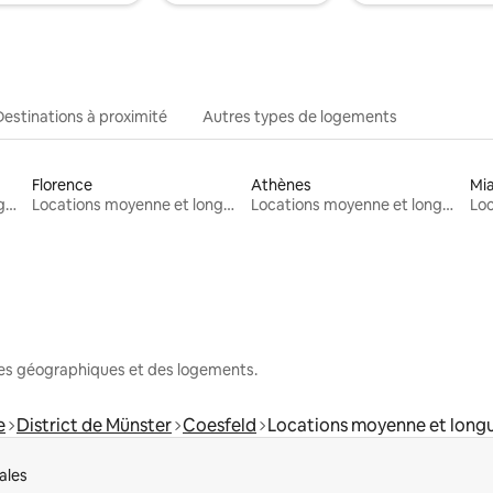
Destinations à proximité
Autres types de logements
Florence
Athènes
Mi
Locations moyenne et longue durée
Locations moyenne et longue durée
Locations moyenne et longue durée
nes géographiques et des logements.
e
District de Münster
Coesfeld
Locations moyenne et long
ales