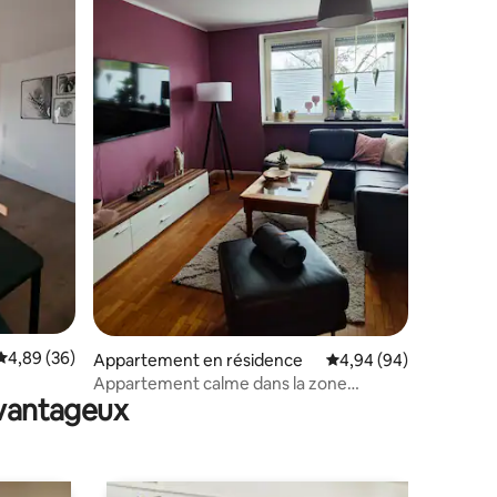
taires : 4,95 sur 5
Évaluation moyenne sur la base de 36 commentaires : 4,89 sur 5
4,89 (36)
Appartement en résidence
Évaluation moyenne su
4,94 (94)
Appartement calme dans la zone
avantageux
industrielle de Coesfeld