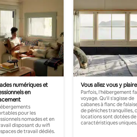
des numériques et
Vous allez vous y plaire
essionnels en
Parfois, l'hébergement fai
voyage. Qu'il s'agisse de
acement
cabanes à flanc de falais
hébergements
de péniches tranquilles, 
rtables pour les
locations sont dotées de
ssionnels nomades et en
caractéristiques uniques
ravail disposant du wifi
espaces de travail dédiés.