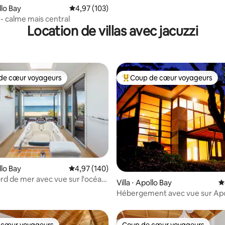
la base de 196 commentaires : 4,93 sur 5
llo Bay
Évaluation moyenne sur la base de 103 comme
4,97 (103)
- calme mais central
Location de villas avec jacuzzi
de cœur voyageurs
Coup de cœur voyageurs
 cœur voyageurs les plus appréciés
Coups de cœur voyageurs les p
 la base de 165 commentaires : 4,92 sur 5
llo Bay
Évaluation moyenne sur la base de 140 commen
4,97 (140)
ord de mer avec vue sur l'océan,
Villa ⋅ Apollo Bay
É
es de la plage et à 3 minutes en
Hébergement avec vue sur Apo
la ville
 cœur voyageurs
Coup de cœur voyageurs