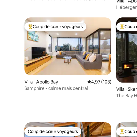
Villa ⋅ Apo
couples
Hébergem
Coup de cœur voyageurs
Coup 
Coups de cœur voyageurs les plus appréciés
Coups de
Villa ⋅ Apollo Bay
Évaluation moyenne sur
4,97 (103)
Samphire - calme mais central
Villa ⋅ Sk
The Bay H
de l'océa
Coup de cœur voyageurs
Coup 
Coup de cœur voyageurs
Coups de