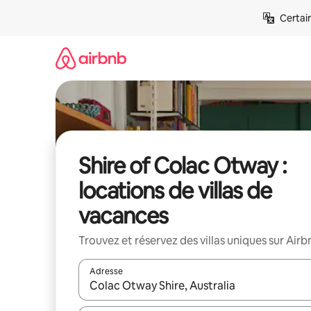
Aller
Certai
directement
au
contenu
Shire of Colac Otway :
locations de villas de
vacances
Trouvez et réservez des villas uniques sur Airb
Adresse
Lorsque les résultats s'affichent, utilisez les flèc