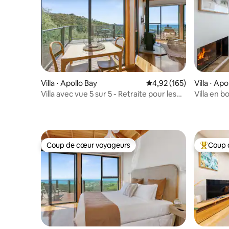
Villa ⋅ Apollo Bay
Évaluation moyenne sur
4,92 (165)
Villa ⋅ Apo
Villa avec vue 5 sur 5 - Retraite pour les
Villa en b
couples
à 50 mètr
voiture de 
Coup de cœur voyageurs
Coup 
Coup de cœur voyageurs
Coups de