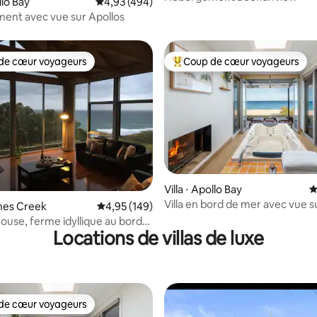
llo Bay
Évaluation moyenne sur la base de 494 commen
4,93 (494)
ent avec vue sur Apollos
de cœur voyageurs
Coup de cœur voyageurs
 cœur voyageurs les plus appréciés
Coups de cœur voyageurs les p
 la base de 103 commentaires : 4,97 sur 5
Villa ⋅ Apollo Bay
É
Villa en bord de mer avec vue su
enes Creek
Évaluation moyenne sur la base de 149 commen
4,95 (149)
à 50 mètres de la plage et à 3 
ouse, ferme idyllique au bord
voiture de la ville
Locations de villas de luxe
n
de cœur voyageurs
 cœur voyageurs les plus appréciés