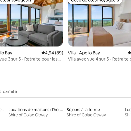
 cœur voyageurs
Coup de cœur voyageurs
 la base de 120 commentaires : 4,93 sur 5
llo Bay
Évaluation moyenne sur la base de 89 commen
4,94 (89)
Villa ⋅ Apollo Bay
É
 vue 3 sur 5 - Retraite pour les
Villa avec vue 4 sur 5 - Retraite 
couples
proximité
Locations de vacances avec piscine
Locations de maisons d'hôtes
Séjours à la ferme
Shire of Colac Otway
Shire of Colac Otway
Shi