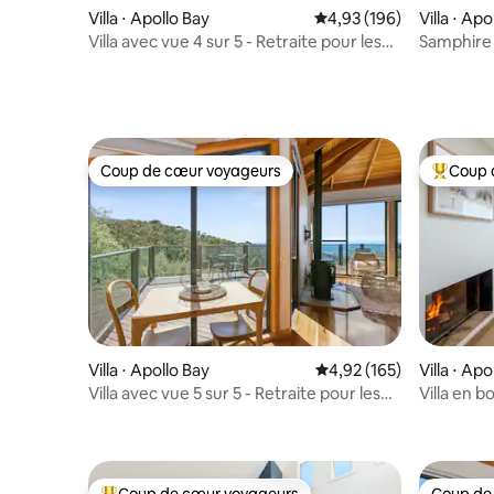
Villa ⋅ Apollo Bay
Évaluation moyenne sur 
4,93 (196)
Villa ⋅ Apo
Villa avec vue 4 sur 5 - Retraite pour les
Samphire 
couples
Coup de cœur voyageurs
Coup 
Coup de cœur voyageurs
Coups de
Villa ⋅ Apollo Bay
Évaluation moyenne sur
4,92 (165)
Villa ⋅ Apo
Villa avec vue 5 sur 5 - Retraite pour les
Villa en b
couples
à 50 mètr
voiture de 
Coup de cœur voyageurs
Coup de