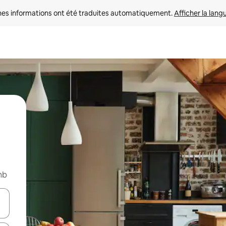
nes informations ont été traduites automatiquement. 
Afficher la lang
nb
hes vers le haut et vers le bas pour les parcourir ou en appuyant et en fai