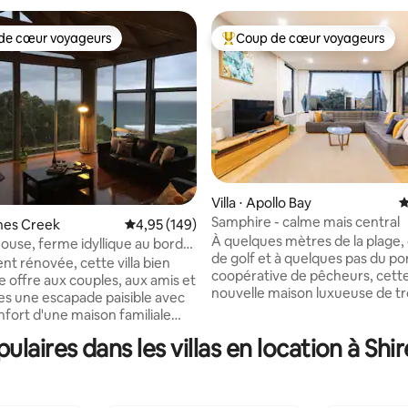
de cœur voyageurs
Coup de cœur voyageurs
 cœur voyageurs les plus appréciés
Coups de cœur voyageurs les p
r la base de 54 commentaires : 4,81 sur 5
Villa ⋅ Apollo Bay
É
Samphire - calme mais central
enes Creek
Évaluation moyenne sur la base de 149 commen
4,95 (149)
À quelques mètres de la plage, 
ouse, ferme idyllique au bord
de golf et à quelques pas du por
n
 rénovée, cette villa bien
coopérative de pêcheurs, cett
offre aux couples, aux amis et
nouvelle maison luxueuse de tr
les une escapade paisible avec
chambres est proche de tout, 
nfort d'une maison familiale
un quartier résidentiel calme. 
nelle. Méticuleusement
aires dans les villas en location à Sh
entre la Great Ocean Road, l'en
e sur 3 niveaux, The Bay House
rivière Barham et une plage tra
'une cuisine ouverte, d'un salon
les chiens sont acceptés, il n'es
alle à manger, d'une 2e salle de
nécessaire d'avoir une voiture 
amiliale, de 3 chambres extra-