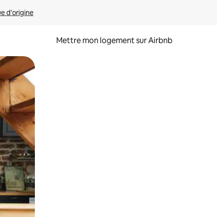
ue d'origine
Mettre mon logement sur Airbnb
sant glisser.