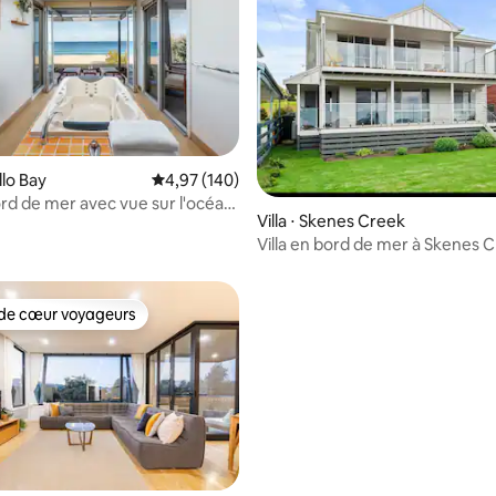
 la base de 165 commentaires : 4,92 sur 5
llo Bay
Évaluation moyenne sur la base de 140 commen
4,97 (140)
ord de mer avec vue sur l'océan,
Villa ⋅ Skenes Creek
es de la plage et à 3 minutes en
Villa en bord de mer à Skenes 
la ville
de cœur voyageurs
 cœur voyageurs les plus appréciés