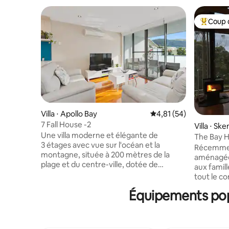
Coup 
Coups de
Villa ⋅ Apollo Bay
Évaluation moyenne su
4,81 (54)
7 Fall House -2
Villa ⋅ Sk
Une villa moderne et élégante de
The Bay H
3 étages avec vue sur l'océan et la
de l'océa
Récemment
montagne, située à 200 mètres de la
aménagée 
plage et du centre-ville, dotée de
aux famil
4 chambres et de 2 salles de bain, au
tout le co
cœur d'Apollo Bay. Ocean & Mountain
tradition
Équipements popul
View Villa est l'escapade élégante idéale
construit
au bord de la plage, avec tout le confort
dispose d
dont vous avez besoin pour vraiment
et d'une s
vous détendre et profiter de cette
détente f