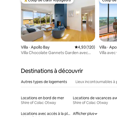
Coups de cœur voyageurs les plus appréciés
Coup de
Villa ⋅ Apollo Bay
Évaluation moyenne sur
4,93 (120)
Villa ⋅ Apo
Villa Chocolate Gannets Garden avec
Villa avec
vue partielle sur l'océan, à 50 mètres de
couples
la plage et à 3 minutes en voiture de la
ville
Destinations à découvrir
Autres types de logements
Lieux incontournables à 
Locations en bord de mer
Shire of Colac Otway
Shire of Colac Otway
Locations avec accès à la plage
Afficher plus