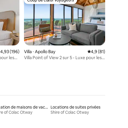
Coup de cœur voyageurs
taires : 4,94 sur 5
valuation moyenne sur la base de 196 commentaires : 4,93 sur 5
4,93 (196)
Villa ⋅ Apollo Bay
Évaluation moyenne s
4,9 (81)
pour les
Villa Point of View 2 sur 5 - Luxe pour les
couples
Location de maisons de vacances
Locations de suites privées
re of Colac Otway
Shire of Colac Otway