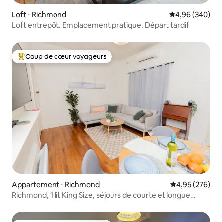
Loft ⋅ Richmond
Évaluation moy
4,96 (340)
Loft entrepôt. Emplacement pratique. Départ tardif
Coup de cœur voyageurs
Coups de cœur voyageurs les plus appréciés
Appartement ⋅ Richmond
Évaluation moy
4,95 (276)
Richmond, 1 lit King Size, séjours de courte et longue
durée