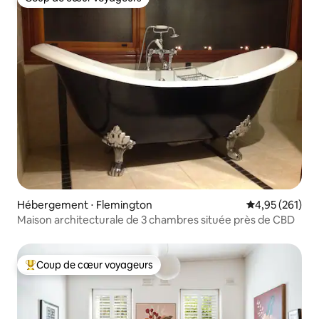
Coup de cœur voyageurs
Hébergement ⋅ Flemington
Évaluation moy
4,95 (261)
Maison architecturale de 3 chambres située près de CBD
Coup de cœur voyageurs
Coups de cœur voyageurs les plus appréciés