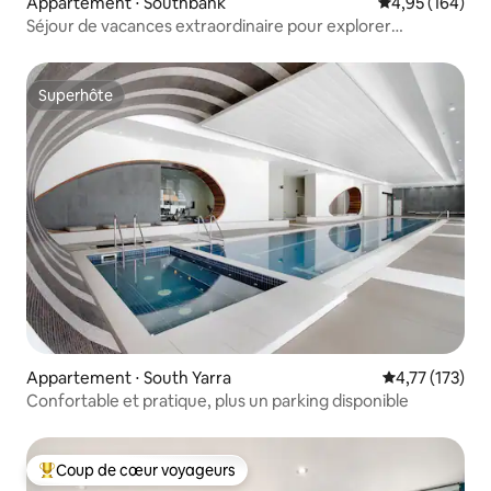
Appartement ⋅ Southbank
Évaluation moy
4,95 (164)
Séjour de vacances extraordinaire pour explorer
Melbourne
Superhôte
Superhôte
Appartement ⋅ South Yarra
Évaluation moy
4,77 (173)
Confortable et pratique, plus un parking disponible
Coup de cœur voyageurs
Coups de cœur voyageurs les plus appréciés