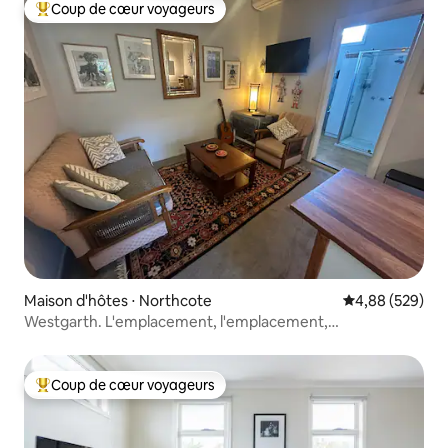
Coup de cœur voyageurs
Coups de cœur voyageurs les plus appréciés
Maison d'hôtes ⋅ Northcote
Évaluation moy
4,88 (529)
Westgarth. L'emplacement, l'emplacement,
l'emplacement !
Coup de cœur voyageurs
Coups de cœur voyageurs les plus appréciés