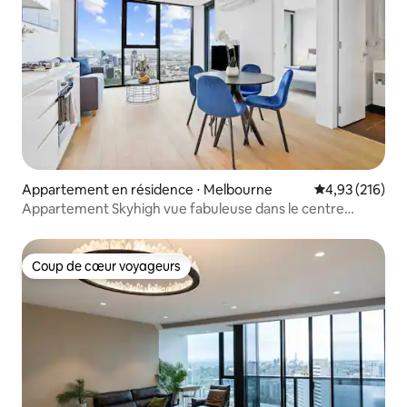
Appartement en résidence ⋅ Melbourne
Évaluation moy
4,93 (216)
Appartement Skyhigh vue fabuleuse dans le centre
CBD/gym/piscines
Coup de cœur voyageurs
Coup de cœur voyageurs