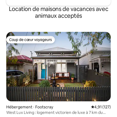
Location de maisons de vacances avec
animaux acceptés
Coup de cœur voyageurs
Coup de cœur voyageurs
Hébergement ⋅ Footscray
Évaluation moy
4,91 (127)
West Lux Living : logement victorien de luxe à 7 km du