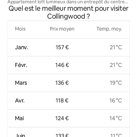
Appartement loft lumineux dans un entrepôt du centre-
Quel est le meilleur moment pour visiter
ville
Collingwood ?
Mois
Prix moyen
Temp. moy.
Janv.
157 €
21 °C
Févr.
146 €
21 °C
Mars
136 €
19 °C
Avr.
118 €
16 °C
Mai
124 €
14 °C
Juin
133 €
11 °C