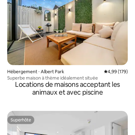
Hébergement ⋅ Albert Park
Évaluation moy
4,99 (179)
Superbe maison à thème idéalement située
Locations de maisons acceptant les
animaux et avec piscine
Superhôte
Superhôte