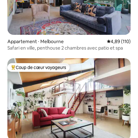
Appartement ⋅ Melbourne
Évaluation moy
4,89 (110)
Safari en ville, penthouse 2 chambres avec patio et spa
Coup de cœur voyageurs
Coups de cœur voyageurs les plus appréciés