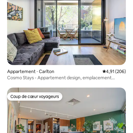
Appartement ⋅ Carlton
Évaluation moy
4,91 (206)
Cosmo Stays - Appartement design, emplacement
fabuleux
Coup de cœur voyageurs
Coup de cœur voyageurs