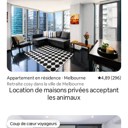
Appartement en résidence ⋅ Melbourne
Évaluation moy
4,89 (296)
Retraite cosy dans la ville de Melbourne
Location de maisons privées acceptant
les animaux
Coup de cœur voyageurs
Coup de cœur voyageurs