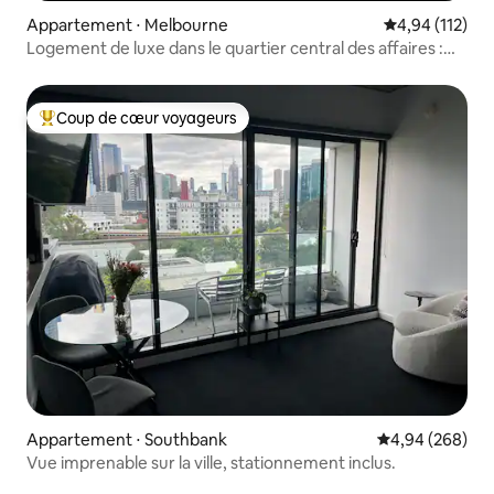
Appartement ⋅ Melbourne
Évaluation moy
4,94 (112)
Logement de luxe dans le quartier central des affaires :
2 chambres avec vue panoramique sur les nuages
Coup de cœur voyageurs
Coups de cœur voyageurs les plus appréciés
Appartement ⋅ Southbank
Évaluation moy
4,94 (268)
Vue imprenable sur la ville, stationnement inclus.