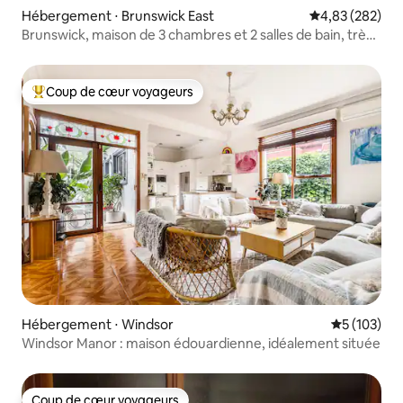
Hébergement ⋅ Brunswick East
Évaluation moy
4,83 (282)
Brunswick, maison de 3 chambres et 2 salles de bain, très
bien située
Coup de cœur voyageurs
Coups de cœur voyageurs les plus appréciés
Hébergement ⋅ Windsor
Évaluation 
5 (103)
Windsor Manor : maison édouardienne, idéalement située
Coup de cœur voyageurs