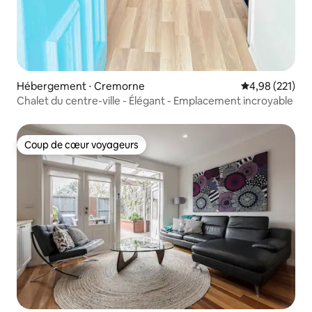
Hébergement ⋅ Cremorne
Évaluation moy
4,98 (221)
Chalet du centre-ville - Élégant - Emplacement incroyable
Coup de cœur voyageurs
Coup de cœur voyageurs