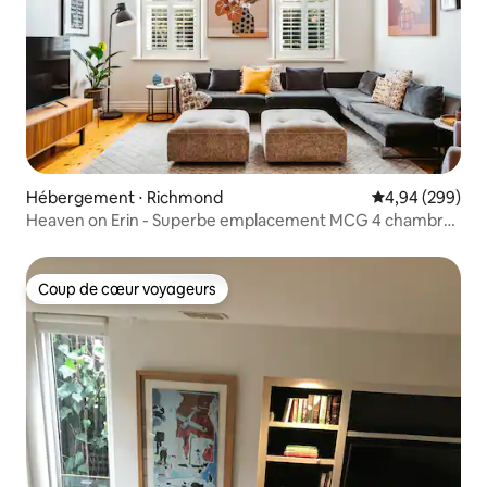
Hébergement ⋅ Richmond
Évaluation moy
4,94 (299)
Heaven on Erin - Superbe emplacement MCG 4 chambres
Parking
Coup de cœur voyageurs
Coup de cœur voyageurs