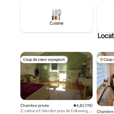
Cuisine
Locat
Coup de cœur voyageurs
Coup 
Coup de cœur voyageurs
Coups de
Chambre privée
Évaluation moyenne sur
4,82 (119)
Z. calme à E-Werden près de Folkwang,
Chambre 