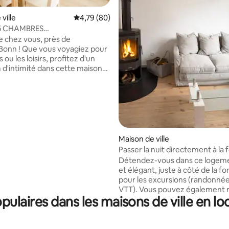
ville
Évaluation moyenne sur la base de 80 commen
4,79 (80)
5 CHAMBRES
r la base de 51 commentaires : 4,98 sur 5
e/Bonn/Wallbox/Jardin/Parking
 chez vous, près de
s voyagiez pour
s ou les loisirs, profitez d'un
'intimité dans cette maison
z-vous dans le
 rechargez votre véhicule
e à la borne de recharge privée.
s forts : ☞ 5 chambres (grande
pour jusqu'à 6 personnes) ☞
pour véhicule électrique et
ment directement à la maison
Maison de ville
pide et espaces de travail
Passer la nuit directement à la 
din avec terrasse Vous avez
Wuppertal Ronsdorf
Détendez-vous dans ce logem
ions ? N'hésitez pas à nous
et élégant, juste à côté de la forêt. 
un message !
pour les excursions (randonnée
VTT). Vous pouvez également r
ulaires dans les maisons de ville en lo
rapidement Schloss Burg, Düss
Cologne. Vous voyagez pour affaires ?
Idéal pour vos déplacements
professionnels à Vorwerk ou à 