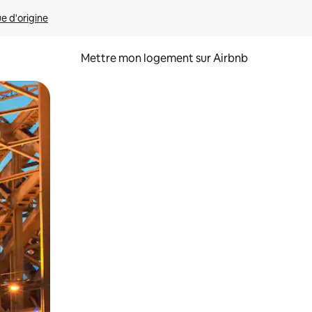
ue d'origine
Mettre mon logement sur Airbnb
sant glisser.