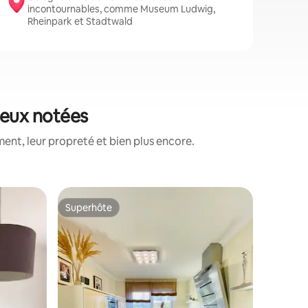
incontournables, comme Museum Ludwig,
Rheinpark et Stadtwald
mieux notées
ent, leur propreté et bien plus encore.
Maison de
Superhôte
Coup de
Superhôte
Coup de
Grande ma
foire co
Bienvenu
vacances
Leverkusen-Wiesd
la foire 
centrale 
centrale de Düs