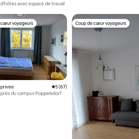
cœur de Nideggen
'hôtes avec espace de travail
 cœur voyageurs
Coup de cœur voyageurs
 cœur voyageurs
Coup de cœur voyageurs
 la base de 88 commentaires : 4,93 sur 5
privée
Évaluation moyenne sur la base de 67 co
5 (67)
près du campus Poppelsdorf