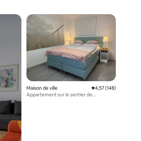
et de la foire commerciale
mmentaires : 5 sur 5
Maison de ville
Évaluation moyenne sur
4,57 (148)
Appartement sur le sentier de
randonnée du vin rouge