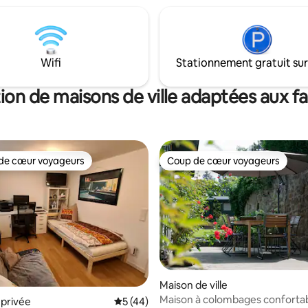
Proche de la belle Cologne, de
Düsseldorf et d’Essen. Un gran
offre suffisamment d’espace p
travailler. La salle de bain avec baignoire
Wifi
Stationnement gratuit sur
vous invite à la détente après 
promenade ou une journée bie
de réunions.
ion de maisons de ville adaptées aux fa
de cœur voyageurs
Coup de cœur voyageurs
 cœur voyageurs les plus appréciés
Coup de cœur voyageurs
 la base de 119 commentaires : 4,82 sur 5
Maison de ville
Maison à colombages confortab
privée
Évaluation moyenne sur la base de 44 co
5 (44)