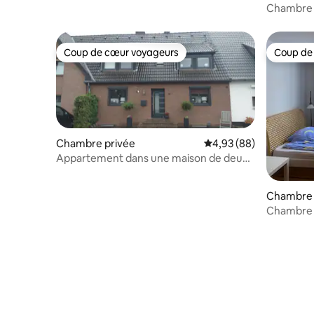
Messe Essen
Chambre d
Coup de cœur voyageurs
Coup de
Coup de cœur voyageurs
Coup de
Chambre privée
Évaluation moyenne sur
4,93 (88)
Appartement dans une maison de deux
familles Ratingen Lintorf
Chambre 
Chambre 