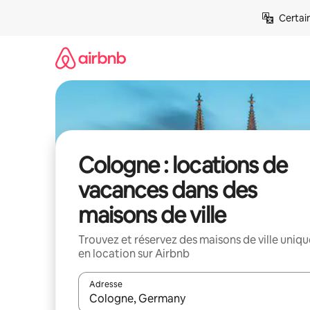
Aller
Certai
directement
au
contenu
Cologne : locations de
vacances dans des
maisons de ville
Trouvez et réservez des maisons de ville uniqu
en location sur Airbnb
Adresse
Lorsque les résultats s'affichent, utilisez les flèc