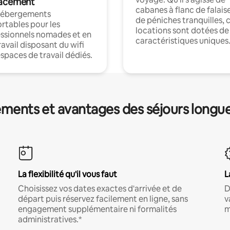
acement
cabanes à flanc de falais
hébergements
de péniches tranquilles, 
rtables pour les
locations sont dotées de
ssionnels nomades et en
caractéristiques uniques
ravail disposant du wifi
espaces de travail dédiés.
ments et avantages des séjours longu
La flexibilité qu'il vous faut
L
Choisissez vos dates exactes d'arrivée et de
D
départ puis réservez facilement en ligne, sans
v
engagement supplémentaire ni formalités
m
administratives.*