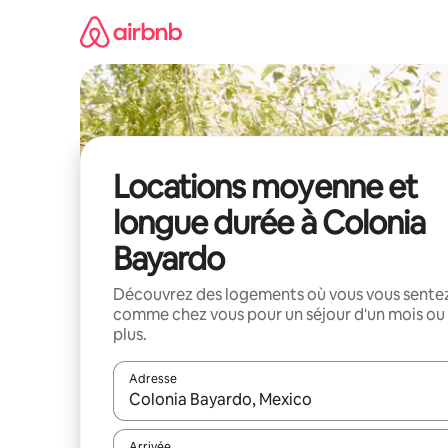
Aller
directement
au
contenu
Locations moyenne et
longue durée à Colonia
Bayardo
Découvrez des logements où vous vous sente
comme chez vous pour un séjour d'un mois ou
plus.
Adresse
Lorsque les résultats s'affichent, utilisez les flèc
Arrivée