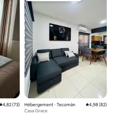
Évaluation moyenne sur la base de 73 commentaires : 4,82 sur 5
4,82 (73)
Hébergement ⋅ Tecomán
Évaluation moyenne su
4,98 (82)
Casa Grace