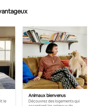
ntaires : 4,92 sur 5
avantageux
Animaux bienvenus
t le
Découvrez des logements qui
acceptent les animaux de