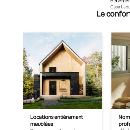
Hébergem
Casa Lag
Le confor
Locations entièrement
Noma
meublées
prof