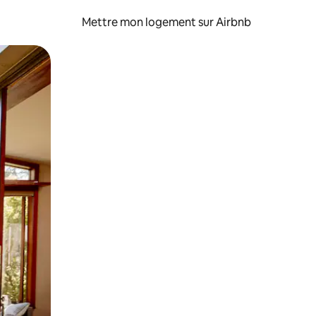
Mettre mon logement sur Airbnb
sant glisser.