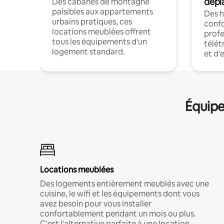
dépl
Des cabanes de montagne
paisibles aux appartements
Des 
urbains pratiques, ces
confo
locations meublées offrent
profe
tous les équipements d'un
télét
logement standard.
et d'
Équipe
Locations meublées
Des logements entièrement meublés avec une
cuisine, le wifi et les équipements dont vous
avez besoin pour vous installer
confortablement pendant un mois ou plus.
C'est l'alternative parfaite à une location