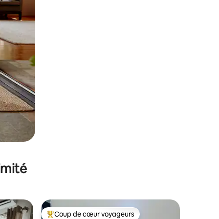
imité
Coup de cœur voyageurs
Coups de cœur voyageurs les plus appréciés