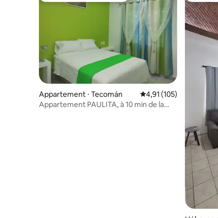
Appartement ⋅ Tecomán
Évaluation moyenne sur
4,91 (105)
Appartement PAULITA, à 10 min de la
plage et 5 de Soriana