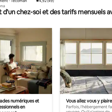
ent ⋅ Tecomán
Évaluation moyenne sur la base de 49 comme
4,92 (49)
una
t d'un chez-soi et des tarifs mensuels 
des numériques et
Vous allez vous y plaire
essionnels en
Parfois, l'hébergement fai
voyage. Qu'il s'agisse de