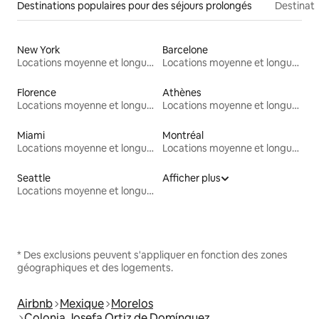
Destinations populaires pour des séjours prolongés
Destinati
New York
Barcelone
Locations moyenne et longue durée
Locations moyenne et longue durée
Florence
Athènes
Locations moyenne et longue durée
Locations moyenne et longue durée
Miami
Montréal
Locations moyenne et longue durée
Locations moyenne et longue durée
Seattle
Afficher plus
Locations moyenne et longue durée
* Des exclusions peuvent s'appliquer en fonction des zones
géographiques et des logements.
Airbnb
Mexique
Morelos
Colonia Josefa Ortiz de Domínguez