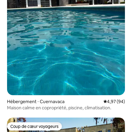
Hébergement ⋅ Cuernavaca
Évaluation mo
4,97 (94)
Maison calme en copropriété, piscine, climatisation.
Coup de cœur voyageurs
Coup de cœur voyageurs