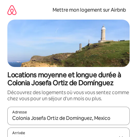
Aller
directement
Mettre mon logement sur Airbnb
au
contenu
Locations moyenne et longue durée à
Colonia Josefa Ortiz de Domínguez
Découvrez des logements où vous vous sentez comme
chez vous pour un séjour d'un mois ou plus.
Adresse
Lorsque les résultats s'affichent, utilisez les flèches vers le hau
Arrivée