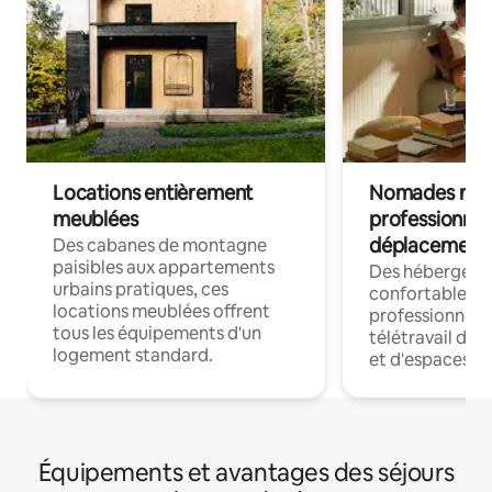
Locations entièrement
Nomades num
meublées
professionnel
déplacement
Des cabanes de montagne
paisibles aux appartements
Des hébergem
urbains pratiques, ces
confortables p
locations meublées offrent
professionnels
tous les équipements d'un
télétravail dis
logement standard.
et d'espaces de
Équipements et avantages des séjours