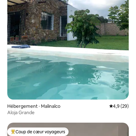
Hébergement ⋅ Malinalco
Évaluation m
4,9 (29)
Aloja Grande
Coup de cœur voyageurs
Coups de cœur voyageurs les plus appréciés