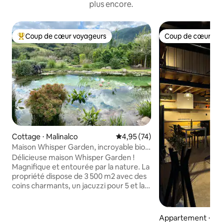
plus encore.
Coup de cœur voyageurs
Coup de cœur vo
Coups de cœur voyageurs les plus appréciés
Coup de cœur vo
Cottage ⋅ Malinalco
Évaluation moyenne sur la base
4,95 (74)
Maison Whisper Garden, incroyable bio-
piscine !!
Délicieuse maison Whisper Garden !
Magnifique et entourée par la nature. La
propriété dispose de 3 500 m2 avec des
coins charmants, un jacuzzi pour 5 et la
piscine bio est fabuleuse ! À seulement
15 minutes du centre-ville de Malinalco.
Séjournez dans 2 chambres spacieuses
Appartement ⋅ C