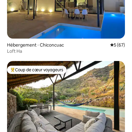
Hébergement ⋅ Chiconcuac
Évaluation
5 (67)
Loft Ha
Coup de cœur voyageurs
Coups de cœur voyageurs les plus appréciés