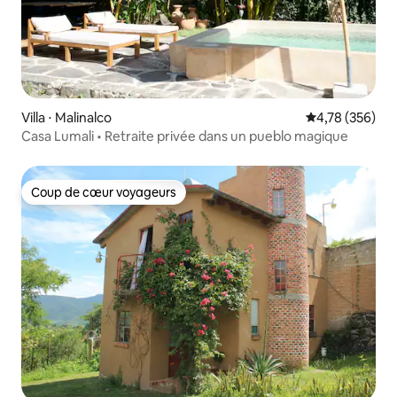
Villa ⋅ Malinalco
Évaluation moy
4,78 (356)
Casa Lumali • Retraite privée dans un pueblo magique
Coup de cœur voyageurs
Coup de cœur voyageurs