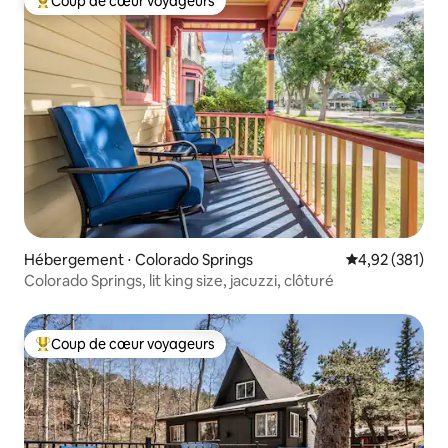
Coup de cœur voyageurs
Coups de cœur voyageurs les plus appréciés
Hébergement ⋅ Colorado Springs
Évaluation moy
4,92 (381)
Colorado Springs, lit king size, jacuzzi, clôturé
Coup de cœur voyageurs
Coups de cœur voyageurs les plus appréciés