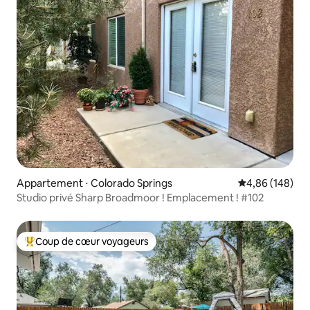
Appartement ⋅ Colorado Springs
Évaluation moy
4,86 (148)
Studio privé Sharp Broadmoor ! Emplacement ! #102
Coup de cœur voyageurs
Coups de cœur voyageurs les plus appréciés