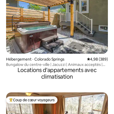
Hébergement ⋅ Colorado Springs
Évaluation moy
4,98 (389)
Bungalow du centre-ville | Jacuzzi | Animaux acceptés |
Locations d'appartements avec
Patio
climatisation
Coup de cœur voyageurs
Coups de cœur voyageurs les plus appréciés