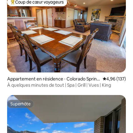
Coup de cœur voyageurs
Coups de cœur voyageurs les plus appréciés
Appartement en résidence ⋅ Colorado Spring
Évaluation moy
4,96 (137)
s
À quelques minutes de tout | Spa | Grill | Vues | King
Superhôte
Superhôte