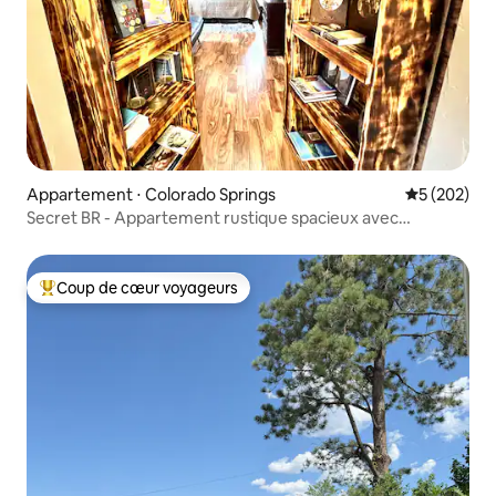
Appartement ⋅ Colorado Springs
Évaluation 
5 (202)
Secret BR - Appartement rustique spacieux avec
bibliothèque
Coup de cœur voyageurs
Coups de cœur voyageurs les plus appréciés