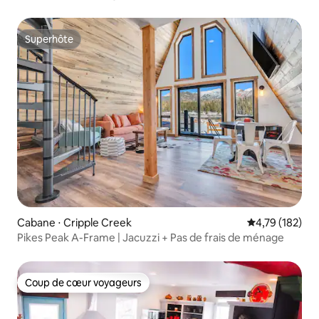
jacuzzi
Superhôte
Superhôte
Cabane ⋅ Cripple Creek
Évaluation moy
4,79 (182)
Pikes Peak A-Frame | Jacuzzi + Pas de frais de ménage
Coup de cœur voyageurs
Coup de cœur voyageurs