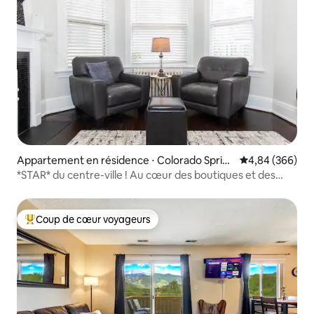
Appartement en résidence ⋅ Colorado Sprin
Évaluation moy
4,84 (366)
gs
*STAR* du centre-ville ! Au cœur des boutiques et des
sentiers
Coup de cœur voyageurs
Coups de cœur voyageurs les plus appréciés