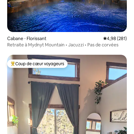
Cabane ⋅ Florissant
Évaluation moy
4,98 (281)
Retraite à Mydnyt Mountain • Jacuzzi • Pas de corvées
Coup de cœur voyageurs
Coups de cœur voyageurs les plus appréciés