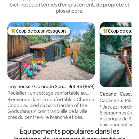
bien notés en termes d'emplacement, de propreté et
plus encore.
Coup de cœur voyageurs
Coup de cœur 
Coups de cœur voyageurs les plus appréciés
Coups de cœur vo
Tiny house ⋅ Colorado Sprin
Évaluation moyenne sur la base 
4,96 (869)
gs
Poulailler : un cottage confortable au
Cabane ⋅ Cascade
Garden of the Gods
Bienvenue dans le confortable « Chicken
Park
Cabane sur Pikes P
Coop » au pied du parc Garden of the
et nourriture à pi
* Jacuzzi nordique
Gods dans un coin tranquille de la ville
6 personnes à parti
près du centre-ville branché et des
historique de 2 ch
grands restaurants de Old Colorado City.
bain donnant sur l
Sortez de chez vous et entrez dans le
Équipements populaires dans les
Profitez d'une vue
parc urbain le plus cool du pays, avec des
arbres et les roch