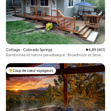
Cottage ⋅ Colorado Springs
Évaluation moy
4,89 (461)
Randonnée et nature paradisiaque : Broadmoor et Seven
Falls !
Coup de cœur voyageurs
Coups de cœur voyageurs les plus appréciés