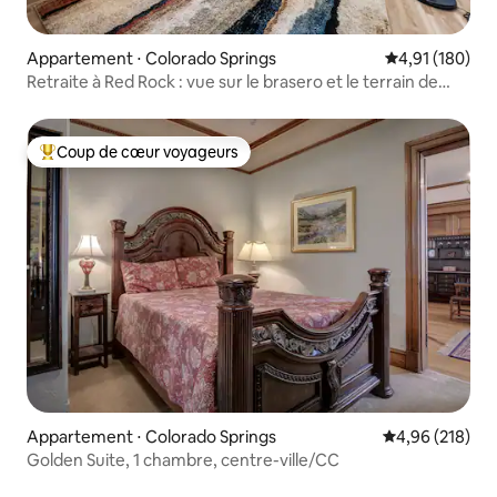
Appartement ⋅ Colorado Springs
Évaluation moy
4,91 (180)
Retraite à Red Rock : vue sur le brasero et le terrain de
golf
Coup de cœur voyageurs
Coups de cœur voyageurs les plus appréciés
Appartement ⋅ Colorado Springs
Évaluation moy
4,96 (218)
Golden Suite, 1 chambre, centre-ville/CC