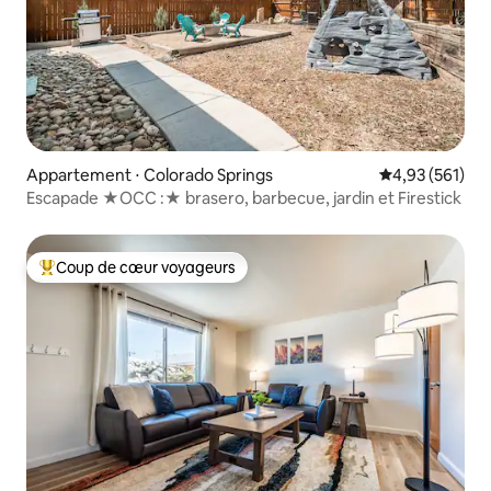
Appartement ⋅ Colorado Springs
Évaluation moy
4,93 (561)
Escapade ★OCC :★ brasero, barbecue, jardin et Firestick
Coup de cœur voyageurs
Coups de cœur voyageurs les plus appréciés