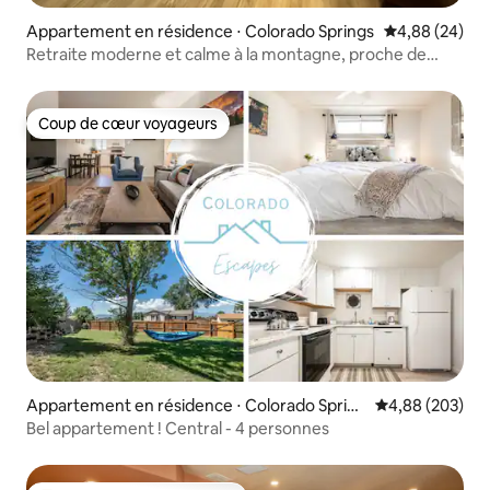
Appartement en résidence ⋅ Colorado Springs
Évaluation mo
4,88 (24)
Retraite moderne et calme à la montagne, proche de
tout !
Coup de cœur voyageurs
Coup de cœur voyageurs
Appartement en résidence ⋅ Colorado Spring
Évaluation moy
4,88 (203)
s
Bel appartement ! Central - 4 personnes