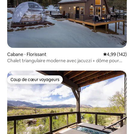
Cabane ⋅ Florissant
Évaluation moy
4,99 (142)
Chalet triangulaire moderne avec jacuzzi + dôme pour
observer les étoiles
Coup de cœur voyageurs
Coup de cœur voyageurs