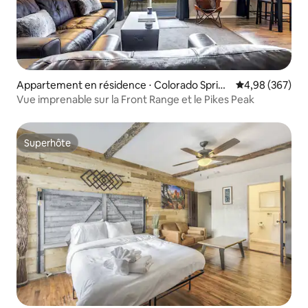
Appartement en résidence ⋅ Colorado Spring
Évaluation moy
4,98 (367)
s
Vue imprenable sur la Front Range et le Pikes Peak
Superhôte
Superhôte