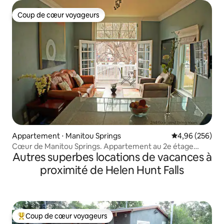
Coup de cœur voyageurs
Coup de cœur voyageurs
Appartement ⋅ Manitou Springs
Évaluation moy
4,96 (256)
Cœur de Manitou Springs. Appartement au 2e étage
Autres superbes locations de vacances à
ouest
proximité de Helen Hunt Falls
Coup de cœur voyageurs
Coups de cœur voyageurs les plus appréciés