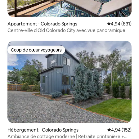
Appartement ⋅ Colorado Springs
Évaluation moy
4,94 (831)
Centre-ville d'Old Colorado City avec vue panoramique
Coup de cœur voyageurs
Coup de cœur voyageurs
Hébergement ⋅ Colorado Springs
Évaluation moy
4,94 (152)
Ambiance de cottage moderne | Retraite printanière +