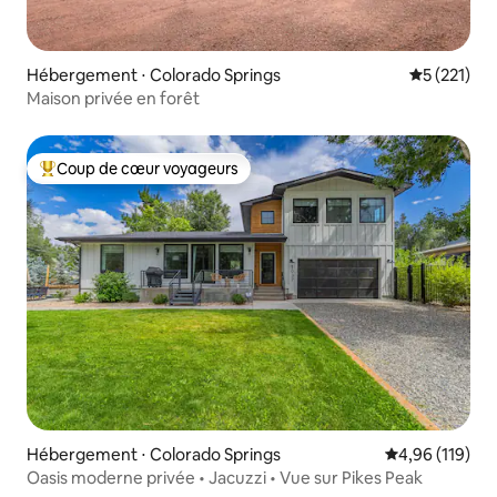
Hébergement ⋅ Colorado Springs
Évaluation 
5 (221)
Maison privée en forêt
Coup de cœur voyageurs
Coups de cœur voyageurs les plus appréciés
Hébergement ⋅ Colorado Springs
Évaluation moy
4,96 (119)
Oasis moderne privée • Jacuzzi • Vue sur Pikes Peak