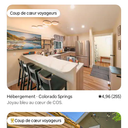
Coup de cœur voyageurs
Coup de cœur voyageurs
Hébergement ⋅ Colorado Springs
Évaluation moy
4,96 (255)
Joyau bleu au cœur de COS.
Coup de cœur voyageurs
Coups de cœur voyageurs les plus appréciés