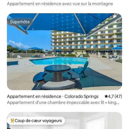
Appartement en résidence avec vue sur la montagne
Superhôte
Superhôte
Appartement en résidence ⋅ Colorado Springs
Évaluation m
4,7 (47)
Appartement d'une chambre impeccable avec lit « king
size »
Coup de cœur voyageurs
Coups de cœur voyageurs les plus appréciés