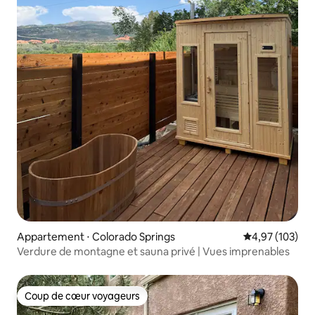
Appartement ⋅ Colorado Springs
Évaluation moy
4,97 (103)
Verdure de montagne et sauna privé | Vues imprenables
Coup de cœur voyageurs
Coup de cœur voyageurs