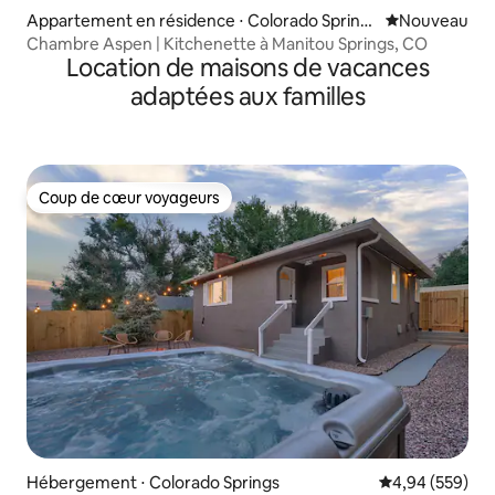
Appartement en résidence ⋅ Colorado Spring
Nouvel hébe
Nouveau
s
Chambre Aspen | Kitchenette à Manitou Springs, CO
Location de maisons de vacances
adaptées aux familles
Coup de cœur voyageurs
Coup de cœur voyageurs
Hébergement ⋅ Colorado Springs
Évaluation moy
4,94 (559)