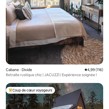
Cabane ⋅ Divide
Évaluation moy
4,99 (116)
Retraite rustique chic | JACUZZI | Expérience soignée !
Coup de cœur voyageurs
Coups de cœur voyageurs les plus appréciés