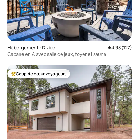
Hébergement ⋅ Divide
Évaluation moy
4,93 (127)
Cabane en A avec salle de jeux, foyer et sauna
Coup de cœur voyageurs
Coups de cœur voyageurs les plus appréciés