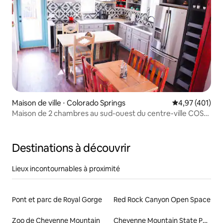
Maison de ville ⋅ Colorado Springs
Évaluation moy
4,97 (401)
Maison de 2 chambres au sud-ouest du centre-ville COS
Foyer Terrasse
Destinations à découvrir
Lieux incontournables à proximité
Pont et parc de Royal Gorge
Red Rock Canyon Open Space
Zoo de Cheyenne Mountain
Cheyenne Mountain State Park