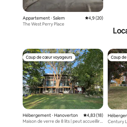
Appartement ⋅ Salem
Évaluation moyenne s
4,9 (20)
The West Perry Place
Loca
Coup de cœur voyageurs
Coup de
Coup de cœur voyageurs
Coup de
Hébergement ⋅ Hanoverton
Évaluation moyenne su
4,83 (18)
Hébergem
Maison de verre de 8 lits | peut accueillir
Century 
14 personnes