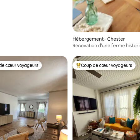
Hébergement ⋅ Chester
Rénovation d'une ferme histor
de cœur voyageurs
Coup de cœur voyageurs
 cœur voyageurs les plus appréciés
Coups de cœur voyageurs les p
 sur la base de 48 commentaires : 5 sur 5