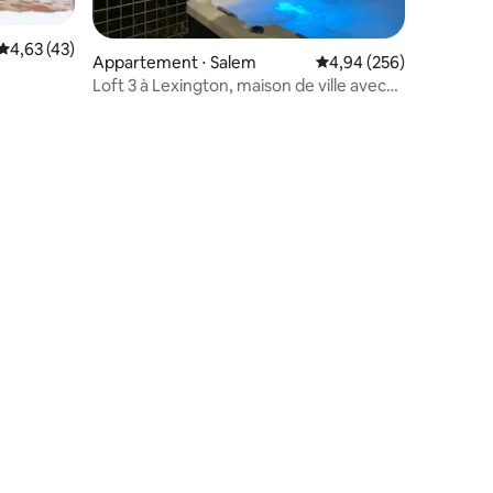
Évaluation moyenne sur la base de 43 commentaires : 4,63 sur 5
4,63 (43)
ntaires : 4,93 sur 5
Appartement ⋅ Salem
Évaluation moyenne sur
4,94 (256)
Loft 3 à Lexington, maison de ville avec
jacuzzi privé