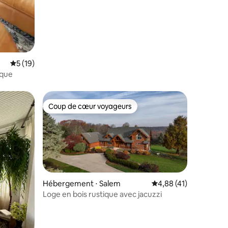
Évaluation moyenne sur la base de 19 commentaires : 5 sur 5
5 (19)
ique
Coup de cœur voyageurs
lus appréciés
Coup de cœur voyageurs
Hébergement ⋅ Salem
Évaluation moyenne su
4,88 (41)
Loge en bois rustique avec jacuzzi