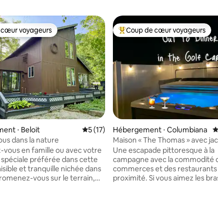
 cœur voyageurs
Coup de cœur voyageurs
 cœur voyageurs
Coups de cœur voyageurs les p
nt ⋅ Beloit
Évaluation moyenne sur la base de 17 co
5 (17)
Hébergement ⋅ Columbiana
É
us dans la nature
Maison « The Thomas » avec jac
vous en famille ou avec votre
Une escapade pittoresque à la
spéciale préférée dans cette
campagne avec la commodité 
 sur la base de 13 commentaires : 5 sur 5
sible et tranquille nichée dans
commerces et des restaurants
Promenez-vous sur le terrain,
proximité. Si vous aimez les brasseries,
 soleil sur la balançoire ou
les jacuzzis, le golf, faire le tour
frais dans le hamac sous la
quartier dans une voiturette de
nes. Profitez de
Model T ou simplement vous d
e calme au bord de l'étang
dans une maison vraiment cool,