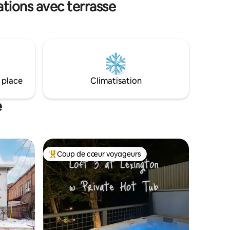
tions avec terrasse
le lac, visitez Guilford Lake State Park
Beach sur la rive opposée pour encore
elques
plus d'excitation. Malheureusement,
pour la saison 2026, le lac ne sera pas
avec une
rempli. La pêche peut être possible, mais
la navigation de plaisance ne sera pas
de
disponible
Henry »
 place
Climatisation
e
Coup de cœur voyageurs
Coups de cœur voyageurs les plus appréciés