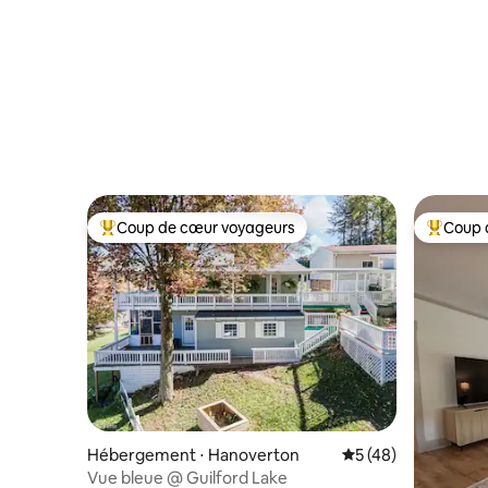
Coup de cœur voyageurs
Coup 
Coups de cœur voyageurs les plus appréciés
Coups de
Hébergement ⋅ Hanoverton
Évaluation moyenne
5 (48)
Vue bleue @ Guilford Lake