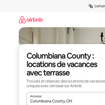
Aller
Certai
directement
au
contenu
Columbiana County :
locations de vacances
avec terrasse
Trouvez et réservez des locations de vacance
uniques avec terrasse sur Airbnb
Adresse
Lorsque les résultats s'affichent, utilisez les flèc