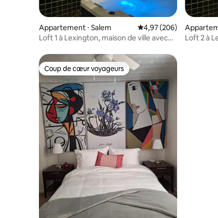
Appartement ⋅ Salem
Évaluation moyenne sur 
4,97 (206)
Appartem
Loft 1 à Lexington, maison de ville avec
Loft 2 à L
jacuzzi privé
jacuzzi pr
Coup de cœur voyageurs
Coup de cœur voyageurs