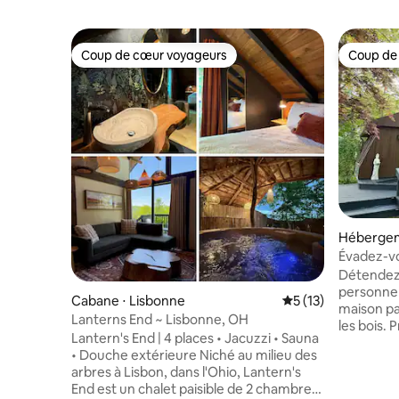
Coup de cœur voyageurs
Coup de
Coup de cœur voyageurs
Coup de
Hébergeme
Évadez-vo
Détendez-
personne 
Cabane ⋅ Lisbonne
Évaluation moyenne
5 (13)
maison pai
Lanterns End ~ Lisbonne, OH
les bois. 
Lantern's End | 4 places • Jacuzzi • Sauna
profitez du
• Douche extérieure Niché au milieu des
restez au 
arbres à Lisbon, dans l'Ohio, Lantern's
canopée de chê
End est un chalet paisible de 2 chambres
moments d