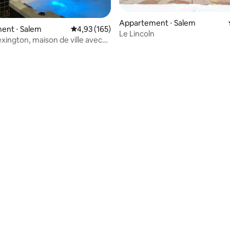
Appartement ⋅ Salem
la base de 206 commentaires : 4,97 sur 5
ent ⋅ Salem
Évaluation moyenne sur la base de 165 comme
4,93 (165)
Le Lincoln
exington, maison de ville avec
ivé