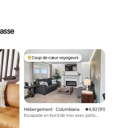
rasse
Coup de cœur voyageurs
lus appréciés
Coups de cœur voyageurs les plus appréciés
Hébergement ⋅ Columbiana
Évaluation moyenne su
4,92 (91)
Escapade en bord de mer avec patio
ntaires : 4,93 sur 5
confortable et jacuzzi privé !