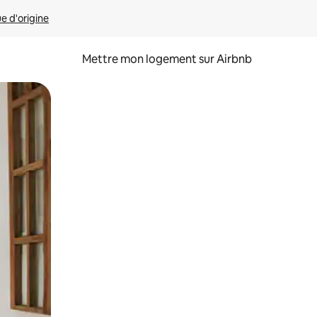
ue d'origine
Mettre mon logement sur Airbnb
sant glisser.