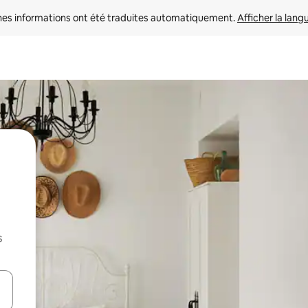
nes informations ont été traduites automatiquement. 
Afficher la lang
s
hes vers le haut et vers le bas pour les parcourir ou en appuyant et en fai