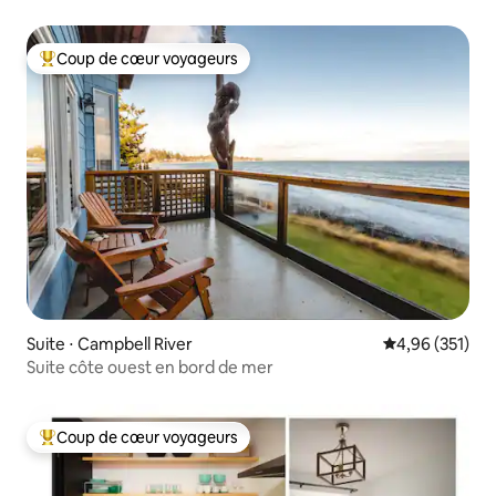
Coup de cœur voyageurs
Coups de cœur voyageurs les plus appréciés
Suite ⋅ Campbell River
Évaluation moy
4,96 (351)
Suite côte ouest en bord de mer
Coup de cœur voyageurs
Coups de cœur voyageurs les plus appréciés