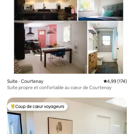
Suite ⋅ Courtenay
Évaluation moy
4,99 (174)
Suite propre et confortable au cœur de Courtenay
Coup de cœur voyageurs
Coups de cœur voyageurs les plus appréciés