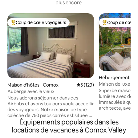
plus encore.
Coup de cœur voyageurs
Coup de cœur 
Coups de cœur voyageurs les plus appréciés
Coups de cœur vo
Hébergement ⋅ C
Maison de luxe dan
Maison d'hôtes ⋅ Comox
Évaluation moyenne sur la ba
5 (129)
aérée | 1 min des s
Superbe maison fo
Auberge avec le vieux
lumière avec des s
Nous adorons séjourner dans des
immaculés à quelq
Airbnbs et avons toujours voulu accueillir
architecte, avec cu
des voyageurs. Notre maison de type
haut de gamme et 
calèche de 750 pieds carrés est située à
plafond donnant s
Équipements populaires dans les
quelques minutes de Comox et de la
imposants. Profitez de votre immense
plage. Nous sommes à 3 km de
locations de vacances à Comox Valley
cour privée clôturé
l'aéroport et à 40 km du mont
manger extérieure.