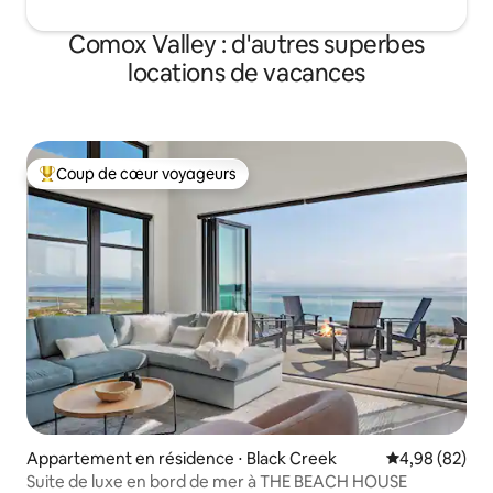
Comox Valley : d'autres superbes
locations de vacances
Coup de cœur voyageurs
Coups de cœur voyageurs les plus appréciés
Appartement en résidence ⋅ Black Creek
Évaluation mo
4,98 (82)
Suite de luxe en bord de mer à THE BEACH HOUSE