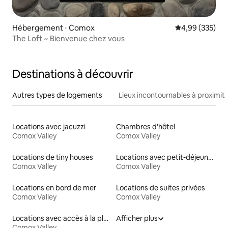
Hébergement ⋅ Comox
Évaluation moy
4,99 (335)
The Loft ~ Bienvenue chez vous
Destinations à découvrir
Autres types de logements
Lieux incontournables à proximit
Locations avec jacuzzi
Chambres d'hôtel
Comox Valley
Comox Valley
Locations de tiny houses
Locations avec petit-déjeuner
Comox Valley
Comox Valley
Locations en bord de mer
Locations de suites privées
Comox Valley
Comox Valley
Locations avec accès à la plage
Afficher plus
Comox Valley