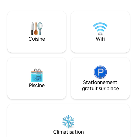
Washington. Il y a tant à faire dans la
mais à 15 min de 
vallée et nous espérons que vous vous
Cumberland, 25 m
détendrez ici après une journée
Washington. Parfai
d'exploration. Nous nous ferons un
les chiens. « Ce n'est pas seulement un
plaisir de vous faire part de nos
Airbnb, c'est une
connaissances de la région. Nous
parfaitement organ
n'acceptons pas les animaux de
Cuisine
Wifi
★★★★★ « Un end
compagnie car nous accueillons des
magique et uniq
animaux (les animaux d'assistance sont
les bienvenus). Nous partageons la cour
arrière, mais elle est spacieuse et vous
avez votre propre patio et votre propre
portail d'entrée.
Stationnement
Piscine
gratuit sur place
Climatisation