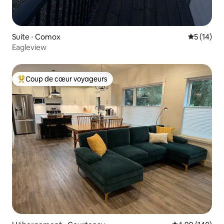
Suite ⋅ Comox
Évaluation
5 (14)
Eagleview
Coup de cœur voyageurs
Coups de cœur voyageurs les plus appréciés