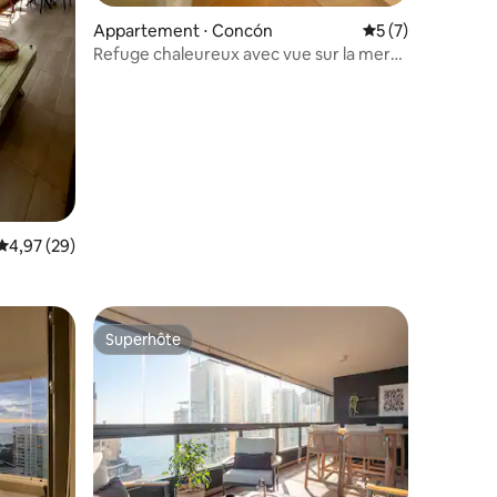
mmentaires : 5 sur 5
Appartement ⋅ Concón
Évaluation moyenn
5 (7)
Refuge chaleureux avec vue sur la mer
et les dunes de Concón
Évaluation moyenne sur la base de 29 commentaires : 4,97 sur 5
4,97 (29)
Superhôte
Superhôte