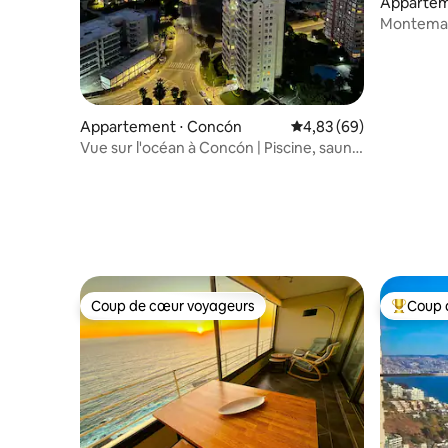
Appartem
Montemar 
King Size 
Appartement ⋅ Concón
Évaluation moyenne sur
4,83 (69)
Vue sur l'océan à Concón | Piscine, sauna
et télétravail
Coup de cœur voyageurs
Coup 
Coup de cœur voyageurs
Coups de