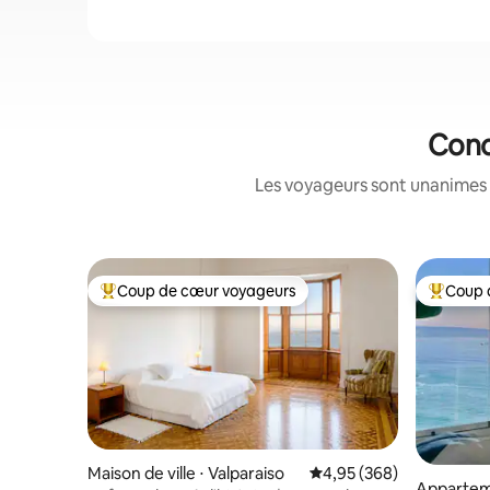
Conc
Les voyageurs sont unanimes 
Coup de cœur voyageurs
Coup 
Coups de cœur voyageurs les plus appréciés
Coups de
Maison de ville ⋅ Valparaiso
Évaluation moyenne sur 
4,95 (368)
Apparteme