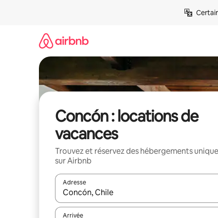
Aller
Certai
directement
au
contenu
Concón : locations de
vacances
Trouvez et réservez des hébergements uniqu
sur Airbnb
Adresse
Lorsque les résultats s'affichent, utilisez les flèc
Arrivée