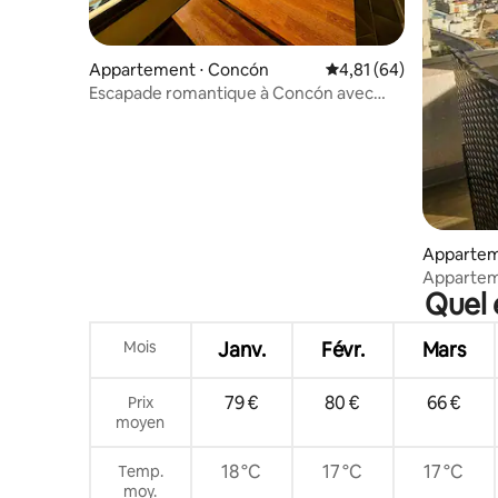
Appartement ⋅ Concón
Évaluation moyenne su
4,81 (64)
Escapade romantique à Concón avec
vue sur la mer
Appartem
Apparteme
Quel 
Concon, à
Mois
Janv.
Févr.
Mars
79 €
80 €
66 €
Prix
moyen
18 °C
17 °C
17 °C
Temp.
moy.