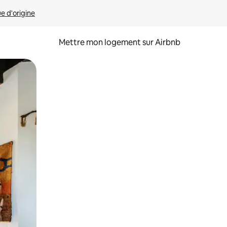
ue d'origine
Mettre mon logement sur Airbnb
sant glisser.