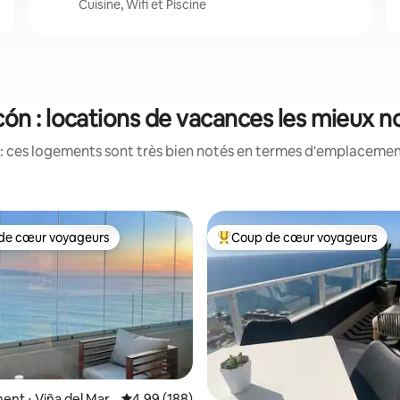
Cuisine, Wifi et Piscine
ón : locations de vacances les mieux n
: ces logements sont très bien notés en termes d'emplacement
de cœur voyageurs
Coup de cœur voyageurs
 cœur voyageurs les plus appréciés
Coups de cœur voyageurs les p
la base de 368 commentaires : 4,95 sur 5
nt ⋅ Viña del Mar
Évaluation moyenne sur la base de 188 commen
4,99 (188)