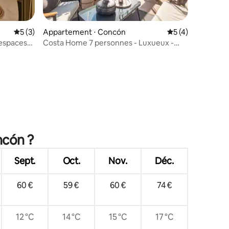
Évaluation moyenne sur la base de 3 commentaires : 5 sur 5
5 (3)
Appartement ⋅ Concón
Évaluation moyenn
5 (4)
 espaces
Costa Home 7 personnes - Luxueux -
WIFI 1 000 Mbit/s haut débit
mmentaires : 5 sur 5
ncón ?
Sept.
Oct.
Nov.
Déc.
60 €
59 €
60 €
74 €
12 °C
14 °C
15 °C
17 °C