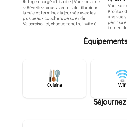
Refuge chargé d'histoire | Vue sur la mer
Vue exclu
| Cerro Alegre
✨ Réveillez-vous avec le soleil illuminant
Profitez 
la baie et terminez la journée avec les
une vue sp
plus beaux couchers de soleil de
péninsule
Valparaiso. Ici, chaque fenêtre invite à
immeuble 
s'arrêter et à profiter. • Appartement
proximité
indépendant dans une maison
commodités. Chaque esp
Équipements 
patrimoniale de Cerro Alegre. • Chambre
conçu pou
avec parquet d'origine, vue sur la mer et
dès le déb
sur un beau jardin. • Cuisine équipée et
au long de
salle à manger exclusives pour vous
pour prof
sentir comme à la maison. • À quelques
la mer et 
pas des cafés, des restaurants, des
Appartem
ascenseurs et de beaux points de vue.
Terrasse 
Vivez l'expérience d'une authentique
télévisio
maison patrimoniale
Cuisine
Wifi
Chauffage
Séjournez