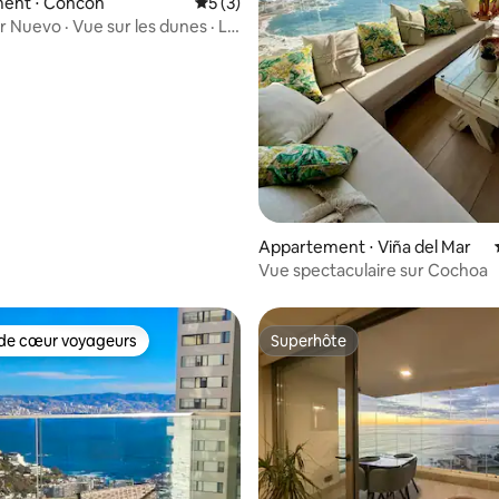
ent ⋅ Concón
Évaluation moyenne sur la base de 3 co
5 (3)
Nuevo · Vue sur les dunes · Lit
· Parking
 la base de 69 commentaires : 4,83 sur 5
Appartement ⋅ Viña del Mar
Vue spectaculaire sur Cochoa
de cœur voyageurs
Superhôte
 cœur voyageurs les plus appréciés
Superhôte