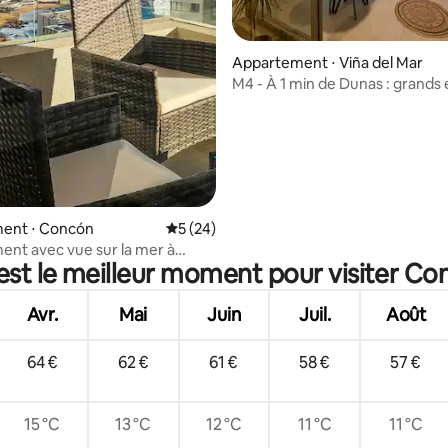
r la base de 64 commentaires : 4,81 sur 5
Appartement ⋅ Viña del Mar
M4 - À 1 min de Dunas : grands
et vue sur la mer
ent ⋅ Concón
Évaluation moyenne sur la base de 24 co
5 (24)
nt avec vue sur la mer à
est le meilleur moment pour visiter Co
 150 m du Parque Dunal
Avr.
Mai
Juin
Juil.
Août
64 €
62 €
61 €
58 €
57 €
15 °C
13 °C
12 °C
11 °C
11 °C