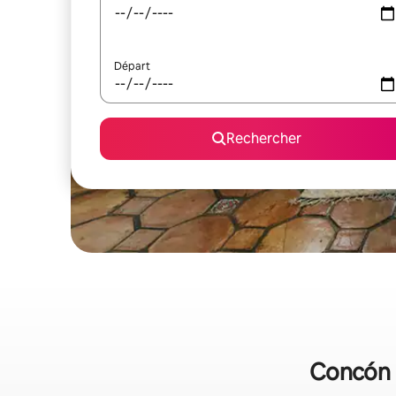
Départ
Rechercher
Concón :