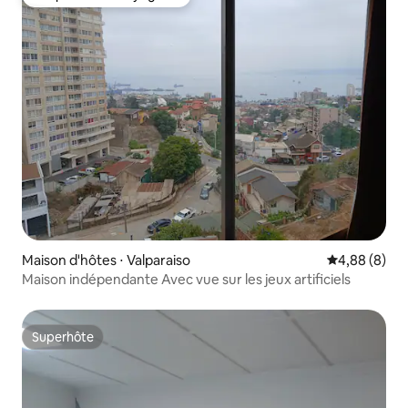
Coup de cœur voyageurs
Maison d'hôtes ⋅ Valparaiso
Évaluation m
4,88 (8)
Maison indépendante Avec vue sur les jeux artificiels
Superhôte
Superhôte