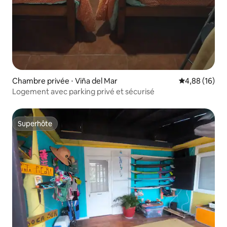
Chambre privée ⋅ Viña del Mar
Évaluation mo
4,88 (16)
Logement avec parking privé et sécurisé
Superhôte
Superhôte