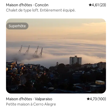
Maison d'hôtes ⋅ Concón
Évaluation mo
4,61 (23)
Chalet de type loft. Entièrement équipé.
Superhôte
Superhôte
Maison d'hôtes ⋅ Valparaiso
Évaluation moy
4,73 (100)
Petite maison à Cerro Alegre