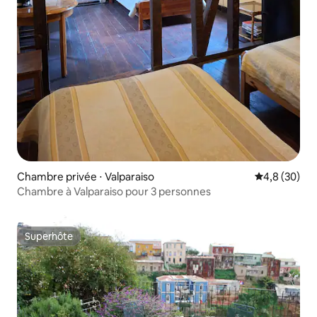
Chambre privée ⋅ Valparaiso
Évaluation m
4,8 (30)
Chambre à Valparaiso pour 3 personnes
Superhôte
Superhôte