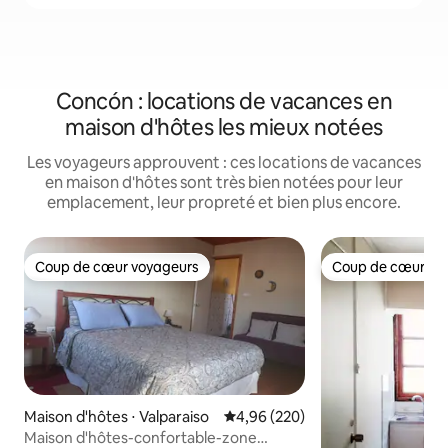
Concón : locations de vacances en
maison d'hôtes les mieux notées
Les voyageurs approuvent : ces locations de vacances
en maison d'hôtes sont très bien notées pour leur
emplacement, leur propreté et bien plus encore.
Coup de cœur voyageurs
Coup de cœur vo
Coup de cœur voyageurs
Coup de cœur vo
Maison d'hôtes ⋅ Valparaiso
Évaluation moyenne sur la base 
4,96 (220)
Maison d'hôtes-confortable-zone