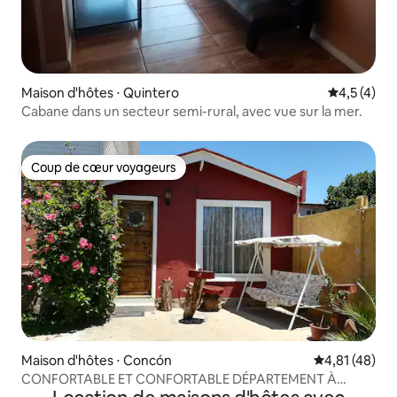
Maison d'hôtes ⋅ Quintero
Évaluation 
4,5 (4)
Cabane dans un secteur semi-rural, avec vue sur la mer.
Coup de cœur voyageurs
Coup de cœur voyageurs
Maison d'hôtes ⋅ Concón
Évaluation mo
4,81 (48)
CONFORTABLE ET CONFORTABLE DÉPARTEMENT À
CONCON À LOUER