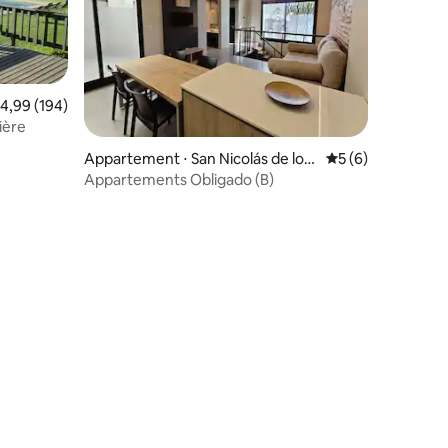
valuation moyenne sur la base de 194 commentaires : 4,99 sur 5
4,99 (194)
ière
mmentaires : 5 sur 5
Appartement ⋅ San Nicolás de los
Évaluation moyenn
5 (6)
Arroyos
Appartements Obligado (B)