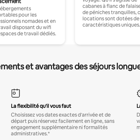
acement
cabanes à flanc de falais
hébergements
de péniches tranquilles, 
rtables pour les
locations sont dotées de
ssionnels nomades et en
caractéristiques uniques
ravail disposant du wifi
espaces de travail dédiés.
ments et avantages des séjours longu
La flexibilité qu'il vous faut
L
Choisissez vos dates exactes d'arrivée et de
D
départ puis réservez facilement en ligne, sans
v
engagement supplémentaire ni formalités
m
administratives.*