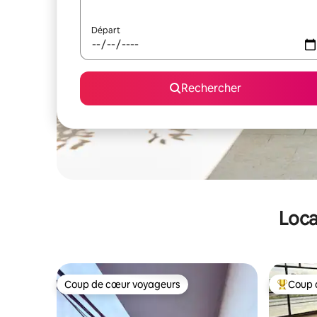
Départ
Rechercher
Loca
Coup de cœur voyageurs
Coup 
Coup de cœur voyageurs
Coups de