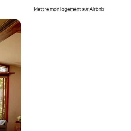
Mettre mon logement sur Airbnb
sant glisser.