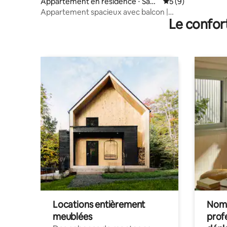
Appartement en résidence ⋅ San
Évaluation moyenn
5 (9)
Nicolás de los Arroyos
Appartement spacieux avec balcon |
Le confor
3 voyageurs | Très confortable
Locations entièrement
Noma
meublées
prof