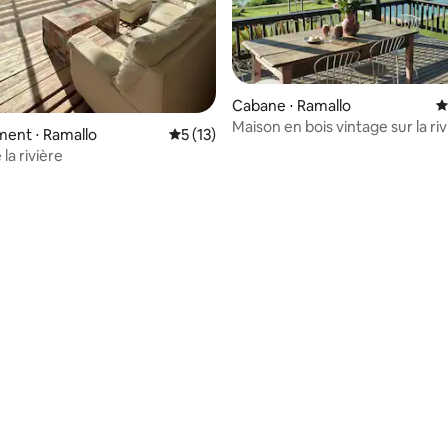
Cabane ⋅ Ramallo
É
Maison en bois vintage sur la riv
ent ⋅ Ramallo
Évaluation moyenne sur la base de 13 co
5 (13)
la rivière