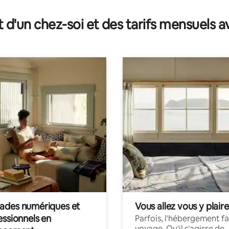
e sur la base de 9 commentaires : 5 sur 5
t d'un chez-soi et des tarifs mensuels 
des numériques et
Vous allez vous y plaire
essionnels en
Parfois, l'hébergement fai
voyage. Qu'il s'agisse de