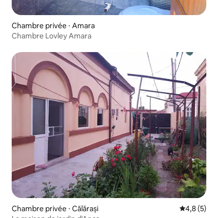
Chambre privée ⋅ Amara
Chambre Lovley Amara
Chambre privée ⋅ Călărași
Évaluation 
4,8 (5)