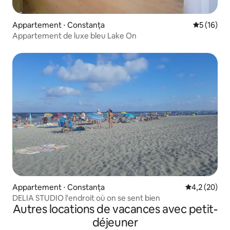
Appartement ⋅ Constanța
Évaluation
5 (16)
Appartement de luxe bleu Lake On
Appartement ⋅ Constanța
Évaluation m
4,2 (20)
DELIA STUDIO l'endroit où on se sent bien
Autres locations de vacances avec petit-
déjeuner