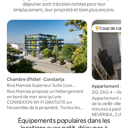
déjeuner sont très bien notées pour leur
emplacement, leur propreté et bien plus encore.
Coup de cœur 
Coups de cœur vo
Chambre d'hôtel ⋅ Constanța
Riva Mamaia Superieur Suite (vue
Appartement ⋅ Co
latérale sur la mer)
Riva Mamaia propose un hébergement
ZIG ZAG 4 – Vieille 
en bord de mer ainsi qu'une
Appartement conf
CONNEXION WI-FI GRATUITE sur
de la vieille ville, s
l'ensemble de la propriété. Toutes les
minutes à pied de
suites de RIVA Mamaia sont climatisées,
NEVERSEA, 2 chamb
comprennent une terrasse privée ou un
Équipements populaires dans les
cuisine avec réfri
balcon et disposent d'un coin salon avec
plaques de cuisson