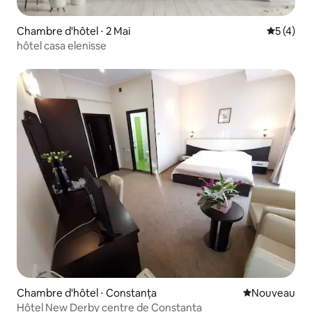
Chambre d'hôtel ⋅ 2 Mai
Évaluatio
5 (4)
hôtel casa elenisse
Chambre d'hôtel ⋅ Constanța
Nouvel hébe
Nouveau
Hôtel New Derby centre de Constanța