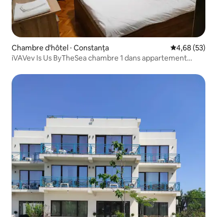
Chambre d'hôtel ⋅ Constanța
Évaluation mo
4,68 (53)
iVAVev Is Us ByTheSea chambre 1 dans appartement
partagé