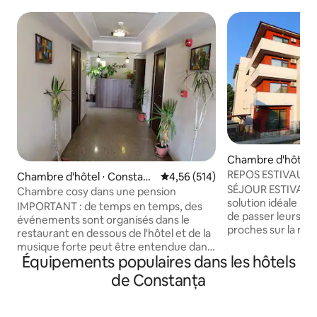
Chambre d'hôtel 
at
REPOS ESTIVAUX
Chambre d'hôtel ⋅ Constanț
Évaluation moyenne sur la base 
4,56 (514)
SÉJOUR ESTIVAL da
a
Chambre cosy dans une pension
solution idéale po
IMPORTANT : de temps en temps, des
de passer leurs va
événements sont organisés dans le
proches sur la rive
restaurant en dessous de l'hôtel et de la
Villa est située à 
musique forte peut être entendue dans
seulement 3 minute
Équipements populaires dans les hôtels
les chambres pendant la nuit. S'il s'agit
et à 5 minutes de 
d'un problème, veuillez envoyer un
de Constanța
la location 16 cham
message avant de réserver pour
matrimonial mais 
demander s'il y a un événement. Nous
avec 2 lits. Toute
offrons une chambre d'hôtel