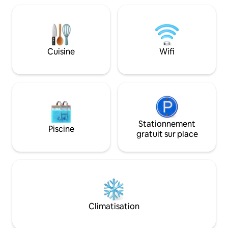
balcon et sont équ
confortable dans une petite pension,
climatisation, d'un
située au bord du parc Tabacariei, à
télévision, d'une s
quelques minutes du centre commercial
douche et d'un s
City Park, du centre d'attractions de
stationnement est 
Luna Park, à 10 minutes de la plage. Nous
Cuisine
Wifi
tous les clients.
sommes situés à l'entrée de Mamaia, à 5
km de la vieille ville et de la gare.
Stationnement
Piscine
gratuit sur place
Climatisation