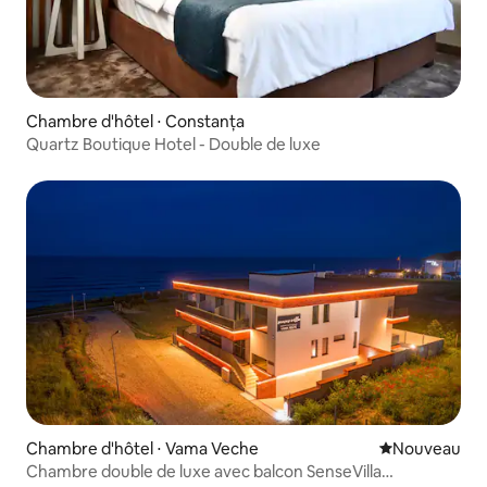
Chambre d'hôtel ⋅ Constanța
Quartz Boutique Hotel - Double de luxe
Chambre d'hôtel ⋅ Vama Veche
Nouvel hébe
Nouveau
Chambre double de luxe avec balcon SenseVilla