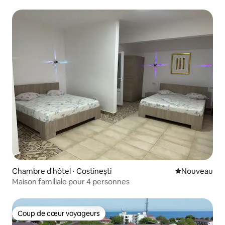
VamaVeche
Chambre d'hôtel ⋅ Costinești
Nouvel hébe
Nouveau
Maison familiale pour 4 personnes
Coup de cœur voyageurs
Coup de cœur voyageurs