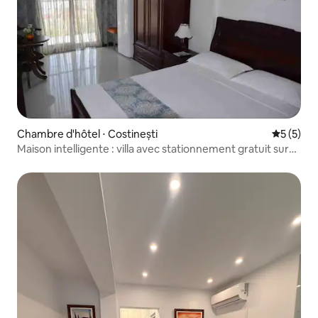
Chambre d'hôtel ⋅ Costinești
Évaluatio
5 (5)
Maison intelligente : villa avec stationnement gratuit sur
place