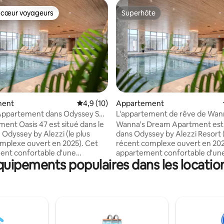
 cœur voyageurs
Superhôte
 cœur voyageurs
Superhôte
 la base de 38 commentaires : 4,95 sur 5
ment
Évaluation moyenne sur la base de 10 comm
4,9 (10)
Appartement
 Appartement dans Odyssey Spa
L'appartement de rêve de Wan
g
Odyssey SpaPool-parking
ment Oasis 47 est situé dans le
Wanna's Dream Apartment est 
Odyssey by Alezzi (le plus
dans Odyssey by Alezzi Resort (
mplexe ouvert en 2025). Cet
récent complexe ouvert en 202
ent confortable d'une
appartement confortable d'un
quipements populaires dans les location
propose un hébergement pour
chambre propose un héberge
ou 2 adultes et 2 enfants. La
4 adultes ou 2 adultes et 2 enfa
e la plage est d'environ 300
distance de la plage est d'envi
la plage est l'une des plus
mètres et la plage est l'une des
es du Mamaia Nord Resort. À
recherchées du Mamaia Nord R
de marche de la plage, des
distance de marche de la plage
ts. * Accès gratuit au SPAet à
restaurants. * Accès gratuit au