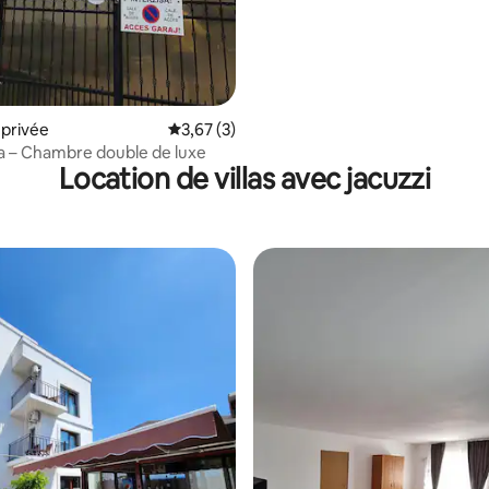
r la base de 12 commentaires : 4,92 sur 5
privée
Évaluation moyenne sur la base de 3 comme
3,67 (3)
a – Chambre double de luxe
Location de villas avec jacuzzi