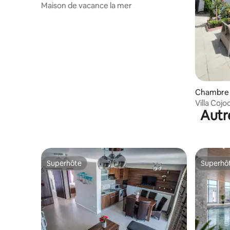
Maison de vacance la mer
Chambre 
Villa Coj
Autr
Superhôte
Superhô
Superhôte
Superhô