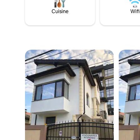
2 téléviseurs intelligents avec chaînes
l'aire de 
câblées, d'un coin repas, d'une
toute l'an
Cuisine
Wifi
kitchenette entièrement équipée et
et parking
d'une terrasse avec vue sur la mer. Nos
Assistance
clients ont accès gratuitement au centre
de spa.