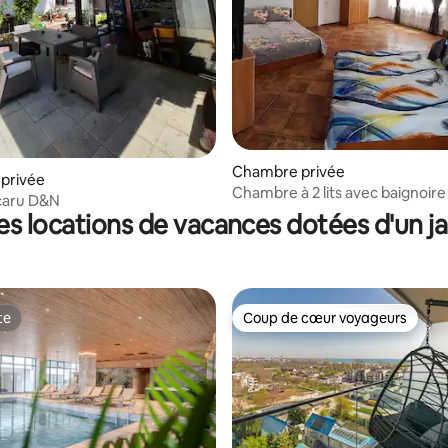
Chambre privée
privée
Chambre à 2 lits avec baignoire
ocaru D&N
es locations de vacances dotées d'un ja
te
Coup de cœur voyageurs
te
Coup de cœur voyageurs