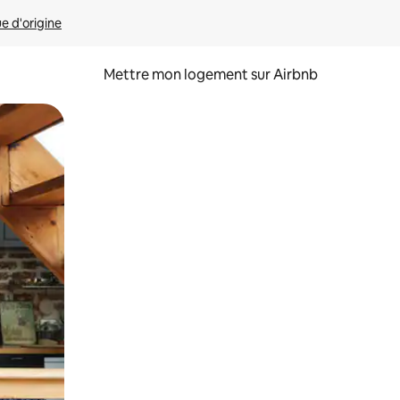
ue d'origine
Mettre mon logement sur Airbnb
sant glisser.