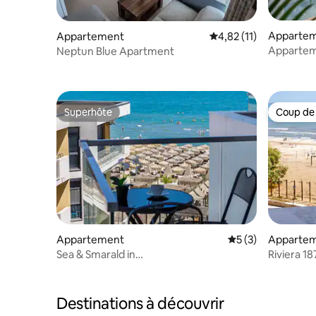
Apparte
Appartement
Évaluation moyenne su
4,82 (11)
Appartem
Neptun Blue Apartment
l'Odyssey
Superhôte
Coup de
Superhôte
Coup de
Appartement
Évaluation moyenn
5 (3)
Apparte
Sea & Smarald in
Riviera 1
Infinity Pool & Spa Resort
spa
Destinations à découvrir