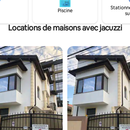
jeux * Accès gratuit aux piscines
l'aire de jeux * Accès gratuit au
Stationn
née et à l'espace fitness * Wifi
toute l'année et à l'espace fitne
Piscine
su
 gratuits * Café/eau sur nous ! *
et parking gratuits * Café/eau s
 24/24, 7j/
Assistance 24/24, 7j/
Locations de maisons avec jacuzzi