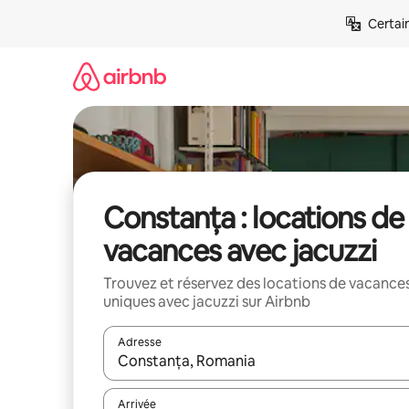
Aller
Certai
directement
au
contenu
Constanța : locations de
vacances avec jacuzzi
Trouvez et réservez des locations de vacance
uniques avec jacuzzi sur Airbnb
Adresse
Lorsque les résultats s'affichent, utilisez les flèc
Arrivée