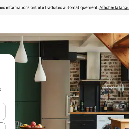
nes informations ont été traduites automatiquement. 
Afficher la lang
s
hes vers le haut et vers le bas pour les parcourir ou en appuyant et en fai