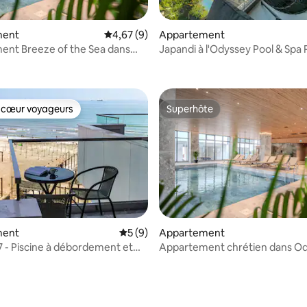
ment
Évaluation moyenne sur la base de 9 comme
4,67 (9)
Appartement
r la base de 11 commentaires : 4,82 sur 5
ent Breeze of the Sea dans
Japandi à l'Odyssey Pool & Spa 
 Spa&Pool
 cœur voyageurs
Superhôte
 cœur voyageurs
Superhôte
e sur la base de 3 commentaires : 5 sur 5
ment
Évaluation moyenne sur la base de 9 co
5 (9)
Appartement
87 - Piscine à débordement et
Appartement chrétien dans O
Spa et parking