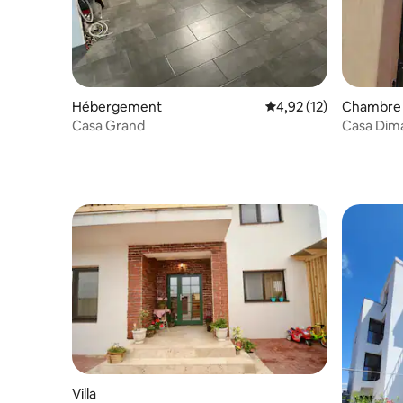
Hébergement
Évaluation moyenne su
4,92 (12)
Chambre 
Casa Grand
Casa Dim
Villa