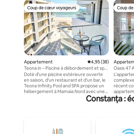
Coup de cœur voyageurs
Coup de
Coup de cœur voyageurs
Coup de
Appartement
Évaluation moyenne sur
4,95 (38)
Apparte
Teona in – Piscine à débordement et spa
Oasis 47
Resort
et parkin
Doté d'une piscine extérieure ouverte
L'apparte
en saison, d'un restaurant et d'un bar, le
complexe 
Teona Infinity Pool and SPA propose un
récent co
hébergement à Mamaia Nord avec une
appartem
Constanța : é
connexion Wi-Fi gratuite et une vue sur
chambre 
la mer. Cette propriété en bord de mer
4 adultes 
offre un accès à un balcon et à un
distance d
parking privé gratuit. L'appartement
mètres et 
dispose d'une terrasse avec vue sur la
recherché
mer, d'une chambre, d'un salon avec
distance 
canapé-lit, d'une salle de bains, de
restauran