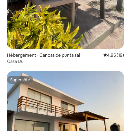
Hébergement ⋅ Canoas de punta sal
Évaluation mo
4,95 (19)
Casa Du
Superhôte
Superhôte