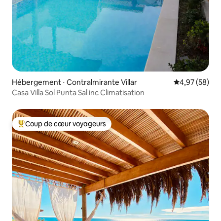
Hébergement ⋅ Contralmirante Villar
Évaluation mo
4,97 (58)
Casa Villa Sol Punta Sal inc Climatisation
Coup de cœur voyageurs
Coups de cœur voyageurs les plus appréciés