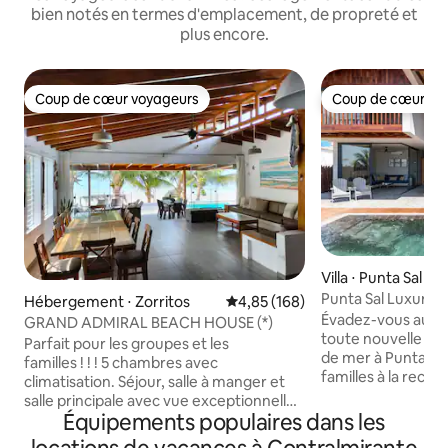
bien notés en termes d'emplacement, de propreté et
plus encore.
Coup de cœur voyageurs
Coup de cœur vo
Coup de cœur voyageurs
Coup de cœur vo
Villa ⋅ Punta Sal
Punta Sal Luxury B
Hébergement ⋅ Zorritos
Évaluation moyenne sur la base 
4,85 (168)
Palo Santo
Évadez-vous au pa
GRAND ADMIRAL BEACH HOUSE (*)
toute nouvelle ma
Parfait pour les groupes et les
de mer à Punta Sal 
familles ! ! ! 5 chambres avec
familles à la rech
climatisation. Séjour, salle à manger et
luxueuse, cette to
salle principale avec vue exceptionnelle
dispose de suffis
Équipements populaires dans les
sur l'océan. Table à manger pour 12
accueillir jusqu'à 
personnes et table en terrasse pour 6