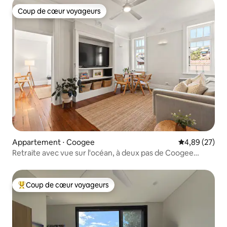
Coup de cœur voyageurs
Coup de cœur voyageurs
Appartement ⋅ Coogee
Évaluation mo
4,89 (27)
Retraite avec vue sur l'océan, à deux pas de Coogee
Beach
Coup de cœur voyageurs
Coups de cœur voyageurs les plus appréciés