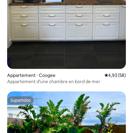
Appartement ⋅ Coogee
Évaluation mo
4,93 (58)
Appartement d'une chambre en bord de mer
Superhôte
Superhôte