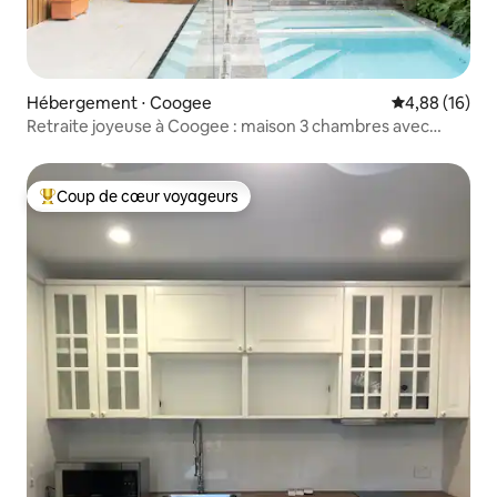
Hébergement ⋅ Coogee
Évaluation mo
4,88 (16)
Retraite joyeuse à Coogee : maison 3 chambres avec
piscine
Coup de cœur voyageurs
Coups de cœur voyageurs les plus appréciés