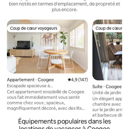
bien notés en termes d'emplacement, de propreté et
plus encore.
Coup de cœur voyageurs
Coup de cœur vo
Coup de cœur voyageurs
Coup de cœur vo
Appartement ⋅ Coogee
Évaluation moyenne sur la base
4,9 (147)
Escapade spacieuse à
Suite ⋅ Coogee
Coogee Beach | Garage privé
Cet appartement ensoleillé de Coogee
Unité de jardin pri
vous fait immédiatement vous sentir
la ville et l'aéropor
Un élégant appar
comme chez vous ; spacieux,
chambre avec pat
magnifiquement décoré, avec des lits
sur le jardin arrière
extrêmement confortables et du linge
et barbecue dispo
de lit de luxe. Détendez-vous dans la
Équipements populaires dans les
10 minutes à pied «
baignoire sur pieds, prenez votre café
de Coogee avec 
locations de vacances à Coogee