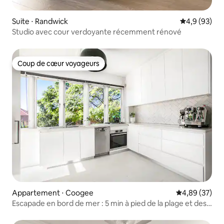
Suite ⋅ Randwick
Évaluation m
4,9 (93)
Studio avec cour verdoyante récemment rénové
Coup de cœur voyageurs
Coup de cœur voyageurs
Appartement ⋅ Coogee
Évaluation mo
4,89 (37)
Escapade en bord de mer : 5 min à pied de la plage et des
commerces