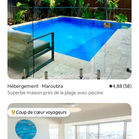
Hébergement ⋅ Maroubra
Évaluation mo
4,88 (58)
Superbe maison près de la plage avec piscine
Coup de cœur voyageurs
Coups de cœur voyageurs les plus appréciés