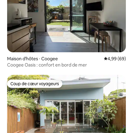
Maison d'hôtes ⋅ Coogee
Évaluation mo
4,99 (69)
Coogee Oasis : confort en bord de mer
Coup de cœur voyageurs
Coup de cœur voyageurs