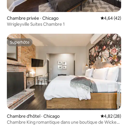
Chambre privée ⋅ Chicago
Évaluation mo
4,64 (42)
Wrigleyville Suites Chambre 1
Superhôte
Superhôte
Chambre d'hôtel ⋅ Chicago
Évaluation mo
4,82 (28)
Chambre King romantique dans une boutique de Wicker
Park B&B