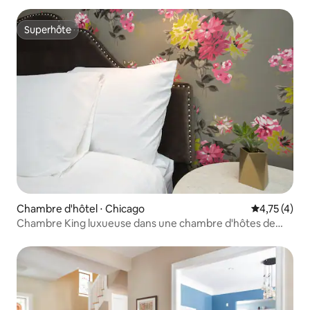
Superhôte
Superhôte
Chambre d'hôtel ⋅ Chicago
Évaluation m
4,75 (4)
Chambre King luxueuse dans une chambre d'hôtes de
charme à Wicker Park