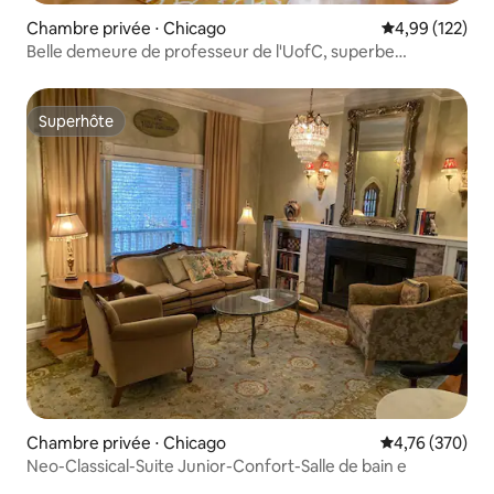
Chambre privée ⋅ Chicago
Évaluation moy
4,99 (122)
Belle demeure de professeur de l'UofC, superbe
emplacement sur le campus
Superhôte
Superhôte
Chambre privée ⋅ Chicago
Évaluation moy
4,76 (370)
Neo-Classical-Suite Junior-Confort-Salle de bain e