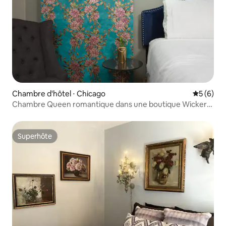
Chambre d'hôtel ⋅ Chicago
Évaluatio
5 (6)
Chambre Queen romantique dans une boutique Wicker
Park B&B
Superhôte
Superhôte