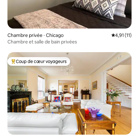
Chambre privée ⋅ Chicago
Évaluation m
4,91 (11)
Chambre et salle de bain privées
Coup de cœur voyageurs
Coups de cœur voyageurs les plus appréciés