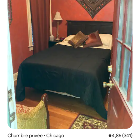
Chambre privée ⋅ Chicago
Évaluation moy
4,85 (341)