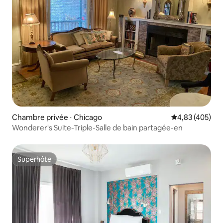
Chambre privée ⋅ Chicago
Évaluation moy
4,83 (405)
Wonderer's Suite-Triple-Salle de bain partagée-en
Superhôte
Superhôte