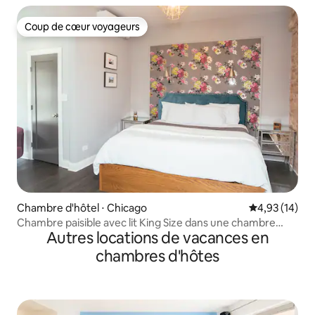
Coup de cœur voyageurs
Coup de cœur voyageurs
Chambre d'hôtel ⋅ Chicago
Évaluation mo
4,93 (14)
Chambre paisible avec lit King Size dans une chambre
Autres locations de vacances en
d'hôtes de charme à Wicker Park
chambres d'hôtes