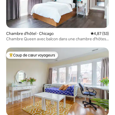
Chambre d'hôtel ⋅ Chicago
Évaluation mo
4,87 (53)
Chambre Queen avec balcon dans une chambre d'hôtes
de charme à Wicker Park
Coup de cœur voyageurs
Coups de cœur voyageurs les plus appréciés