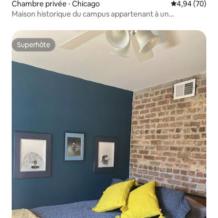
Chambre privée ⋅ Chicago
Évaluation mo
4,94 (70)
Maison historique du campus appartenant à un
professeur de l'Université de Californie
Superhôte
Superhôte