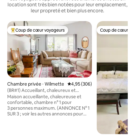
location sont très bien notées pour leur emplacement,
leur propreté et bien plus encore.
Coup de cœur voyageurs
Coup de cœur vo
Coups de cœur voyageurs les plus appréciés
Coup de cœur vo
Chambre privée ⋅ Wilmette
Évaluation moyenne sur la base 
4,95 (306)
(BR#1) Accueillant, chaleureux et
confortable, 3 voyageurs
Maison accueillante, chaleureuse et
confortable, chambre n° 1 pour
3 personnes maximum. (ANNONCE N° 1
SUR 3 ; voir les autres annonces pour
plus d'espace.) Une belle chambre
spacieuse dans notre maison. Situé à
proximité de l'autoroute 94. À 10 miles