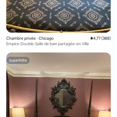
Chambre privée ⋅ Chicago
Évaluation moy
4,77 (388)
Empire-Double-Salle de bain partagée-en Ville
Superhôte
Superhôte