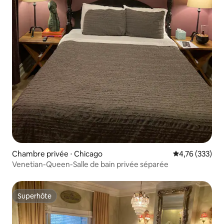
Chambre privée ⋅ Chicago
Évaluation moy
4,76 (333)
Venetian-Queen-Salle de bain privée séparée
Superhôte
Superhôte