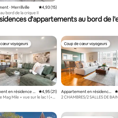
nt ⋅ Merrillville
Évaluation moyenne sur la base de 15 comme
4,93 (15)
u bord de la crique II
sidences d'appartements au bord de l'
 cœur voyageurs
Coup de cœur voyageurs
 cœur voyageurs
Coup de cœur voyageurs
ent en résidence ⋅
Évaluation moyenne sur la base de 21 comme
4,95 (21)
Appartement en résidence
É
⋅ Chicago
Mag Mile + vue sur le lac ! (+
2 CHAMBRES/2 SALLES DE BA
 la base de 261 commentaires : 4,73 sur 5
 de sport)
MILE MASTERPIECE (+Toit-terr