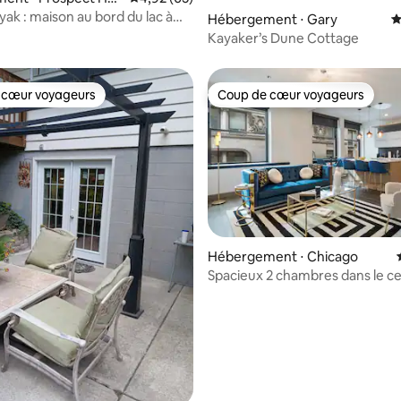
yak : maison au bord du lac à
Hébergement ⋅ Gary
É
Heights
Kayaker’s Dune Cottage
 cœur voyageurs
Coup de cœur voyageurs
 cœur voyageurs
Coup de cœur voyageurs
r la base de 80 commentaires : 4,9 sur 5
Hébergement ⋅ Chicago
Spacieux 2 chambres dans le ce
de The Loop