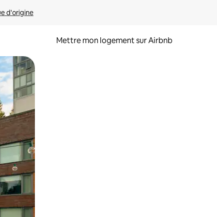
ue d'origine
Mettre mon logement sur Airbnb
sant glisser.