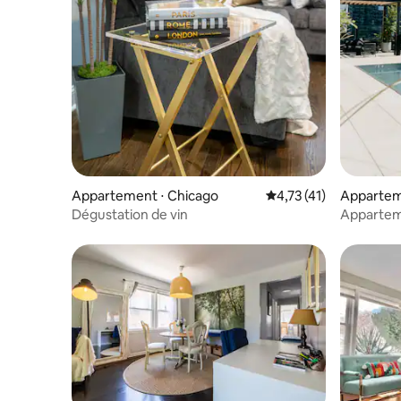
Appartement ⋅ Chicago
Évaluation moyenne su
4,73 (41)
Appartem
Dégustation de vin
Appartem
sur le toi