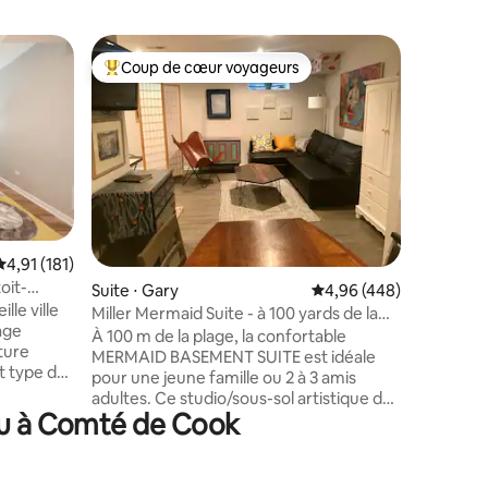
Appartem
Coup de cœur voyageurs
Coup
Coups de cœur voyageurs les plus appréciés
Coups d
Manoir e
Parking g
Appartem
2 300 pie
ligne rou
des magas
de lac et
offrir. Grand salon avec coin bar,
télévisio
avant de partir e
Évaluation moyenne sur la base de 181 commentaires : 4,91 sur 5
4,91 (181)
dispose d
oit-
taires : 4,96 sur 5
Suite ⋅ Gary
Évaluation moyenne sur
4,96 (448)
8 chaises. 4 chambres dont 2 cham
coln Park
lle ville
privées a
Miller Mermaid Suite - à 100 yards de la
age
lit double. 4 futons dans le séjour 
plage !
À 100 m de la plage, la confortable
ture
des espa
MERMAID BASEMENT SUITE est idéale
t type de
supplémentaires. D
pour une jeune famille ou 2 à 3 amis
tage extra
parking d
adultes. Ce studio/sous-sol artistique de
place.
eau à Comté de Cook
37 m² comprend : une entrée privée, une
éparties
kitchenette, des œuvres d'art uniques et
 de
un coin lecture/dormir confortable. Il y a
e et à
une petite fenêtre sans vue sur le lac,