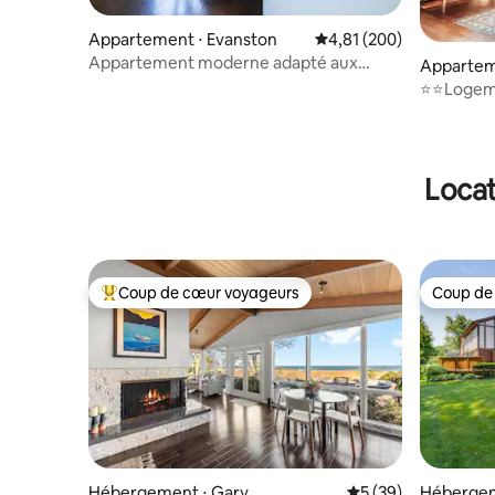
Appartement ⋅ Evanston
Évaluation moyenne sur 
4,81 (200)
Appartement moderne adapté aux
Appartem
enfants | Lumière naturelle | Calme |
⭐️⭐️Logem
Privé
HORNER P
Locat
Coup de cœur voyageurs
Coup de
Coups de cœur voyageurs les plus appréciés
Coup de
Hébergem
Hébergement ⋅ Gary
Évaluation moyenne 
5 (39)