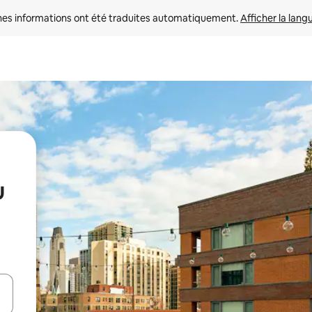
nes informations ont été traduites automatiquement. 
Afficher la lang
u
hes vers le haut et vers le bas pour les parcourir ou en appuyant et en fai