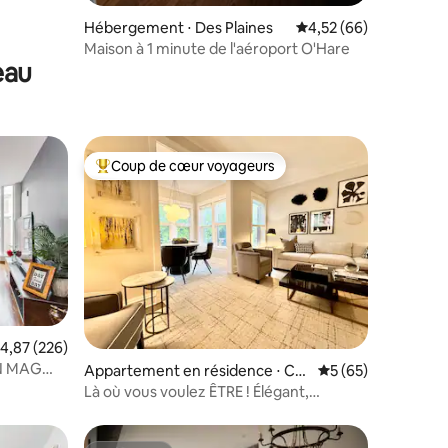
ntaires : 4,93 sur 5
Hébergement ⋅ Des Plaines
Évaluation moyenne su
4,52 (66)
Maison à 1 minute de l'aéroport O'Hare
eau
Coup de cœur voyageurs
Coups de cœur voyageurs les plus appréciés
ntaires : 4,95 sur 5
valuation moyenne sur la base de 226 commentaires : 4,87 sur 5
4,87 (226)
IN MAG
Appartement en résidence ⋅ Chi
Évaluation moyenne
5 (65)
asse)
cago
Là où vous voulez ÊTRE ! Élégant,
confortable, luxueux