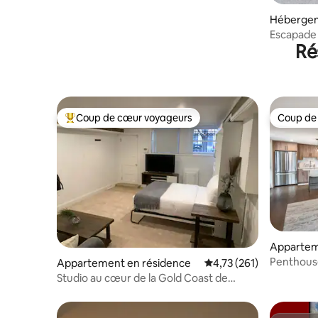
Hébergeme
Escapade a
Ré
Coup de cœur voyageurs
Coup de
Coups de cœur voyageurs les plus appréciés
Coup de
Appartem
Chicago
Penthouse 
Appartement en résidence
Évaluation moyenne sur
4,73 (261)
toit/salle
Studio au cœur de la Gold Coast de
Chicago