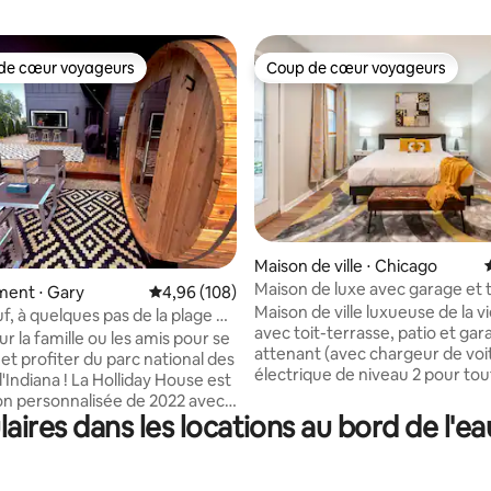
de cœur voyageurs
Coup de cœur voyageurs
 cœur voyageurs les plus appréciés
Coup de cœur voyageurs
Maison de ville ⋅ Chicago
Maison de luxe avec garage et t
 la base de 128 commentaires : 4,92 sur 5
ent ⋅ Gary
Évaluation moyenne sur la base de 108 commen
4,96 (108)
terrasse dans le Vieux-Cité/Lin
Maison de ville luxueuse de la viei
f, à quelques pas de la plage et
avec toit-terrasse, patio et gar
ational
ur la famille ou les amis pour se
attenant (avec chargeur de voi
et profiter du parc national des
électrique de niveau 2 pour tou
La Holliday House est
voiture électrique). Le plan d'é
n personnalisée de 2022 avec
large permet d'avoir 4 grandes
ires dans les locations au bord de l'
 lac et un sentier de plage à
chambres et 2,5 salles de bain r
pas de la porte d'entrée ! Ce
sur 4 niveaux de vie. À un pâté
uvert de 2000 pieds carrés
maisons de la station Brown Lin
3 chambres et 3 salles de bain,