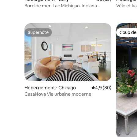
ghts
Vélo et ka
Bord de mer-Lac Michigan-Indiana
Prospect 
Dunes-5BD/3BR
Superhôte
Coup de
Superhôte
Coup de
Hébergement ⋅ Chicago
Évaluation moyenne su
4,9 (80)
CasaNova Vie urbaine moderne