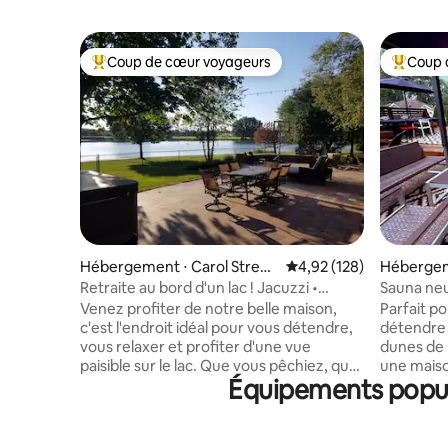
Coup de cœur voyageurs
Coup 
Coups de cœur voyageurs les plus appréciés
Coups de
Hébergement ⋅ Carol Strea
Évaluation moyenne sur
4,92 (128)
Hébergem
m
Retraite au bord d'un lac ! Jacuzzi •
Sauna neu
FirePit• Kayak• Pêche
du parc n
Venez profiter de notre belle maison,
Parfait po
c'est l'endroit idéal pour vous détendre,
détendre 
vous relaxer et profiter d'une vue
dunes de l'Indiana ! 
paisible sur le lac. Que vous pêchiez, que
une maiso
Équipements popula
vous vous détendiez dans le jacuzzi ou
vue sur le
que vous sirotiez un café sur la terrasse,
quelques 
c'est une maison calme loin de chez vous
concept o
dans un cul-de-sac serein. Profitez d'une
comprend 