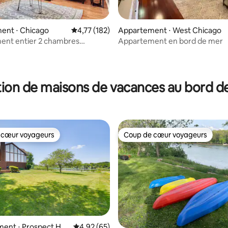
la base de 200 commentaires : 4,81 sur 5
ent ⋅ Chicago
Évaluation moyenne sur la base de 182 comme
4,77 (182)
Appartement ⋅ West Chicago
ent entier 2 chambres
Appartement en bord de mer
ARK⭐️⭐️
ion de maisons de vacances au bord de
 cœur voyageurs
Coup de cœur voyageurs
 cœur voyageurs
Coup de cœur voyageurs
ent ⋅ Prospect Hei
Évaluation moyenne sur la base de 65 commen
4,92 (65)
sur la base de 39 commentaires : 5 sur 5