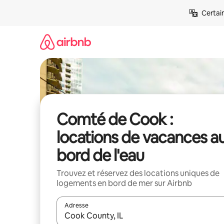
Aller
Certai
directement
au
contenu
Comté de Cook :
locations de vacances a
bord de l'eau
Trouvez et réservez des locations uniques de
logements en bord de mer sur Airbnb
Adresse
Lorsque les résultats s'affichent, utilisez les flèc