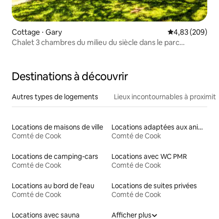
Cottage ⋅ Gary
Évaluation moy
4,83 (209)
Chalet 3 chambres du milieu du siècle dans le parc
national des Dunes, Lake MI
Destinations à découvrir
Autres types de logements
Lieux incontournables à proximit
Locations de maisons de ville
Locations adaptées aux animaux
Comté de Cook
Comté de Cook
Locations de camping-cars
Locations avec WC PMR
Comté de Cook
Comté de Cook
Locations au bord de l'eau
Locations de suites privées
Comté de Cook
Comté de Cook
Locations avec sauna
Afficher plus