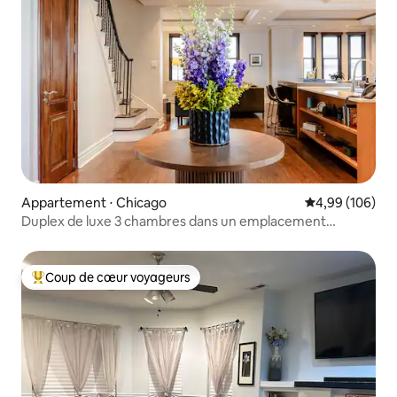
Appartement ⋅ Chicago
Évaluation moy
4,99 (106)
Duplex de luxe 3 chambres dans un emplacement
privilégié
Coup de cœur voyageurs
Coups de cœur voyageurs les plus appréciés