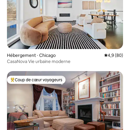
Hébergement ⋅ Chicago
Évaluation m
4,9 (80)
CasaNova Vie urbaine moderne
Coup de cœur voyageurs
Coups de cœur voyageurs les plus appréciés