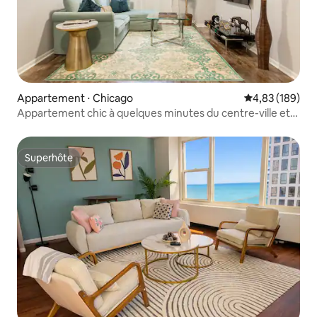
Appartement ⋅ Chicago
Évaluation moy
4,83 (189)
Appartement chic à quelques minutes du centre-ville et
de Hyde Park
Superhôte
Superhôte