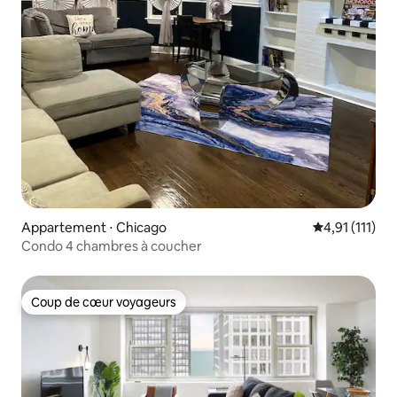
Appartement ⋅ Chicago
Évaluation mo
4,91 (111)
Condo 4 chambres à coucher
Coup de cœur voyageurs
Coup de cœur voyageurs