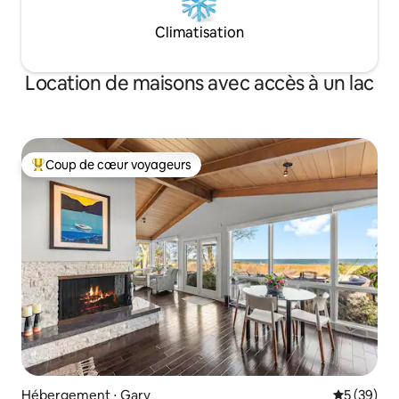
Climatisation
Location de maisons avec accès à un lac
Coup de cœur voyageurs
Coups de cœur voyageurs les plus appréciés
Hébergement ⋅ Gary
Évaluation
5 (39)