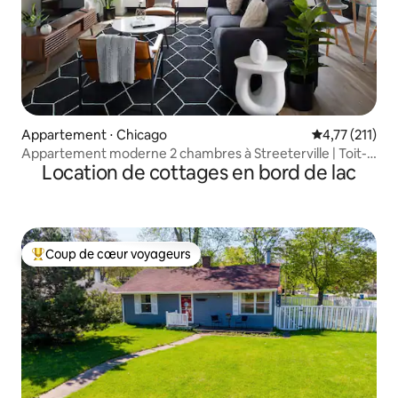
Appartement ⋅ Chicago
Évaluation mo
4,77 (211)
Appartement moderne 2 chambres à Streeterville | Toit-
Location de cottages en bord de lac
terrasse | L
Coup de cœur voyageurs
Coups de cœur voyageurs les plus appréciés