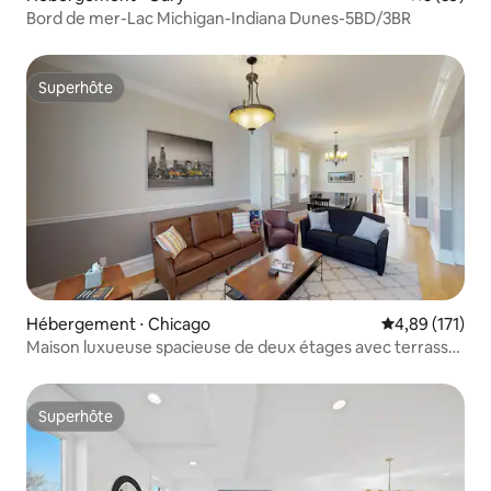
Bord de mer-Lac Michigan-Indiana Dunes-5BD/3BR
Superhôte
Superhôte
Hébergement ⋅ Chicago
Évaluation moy
4,89 (171)
Maison luxueuse spacieuse de deux étages avec terrasse
extérieure !
Superhôte
Superhôte