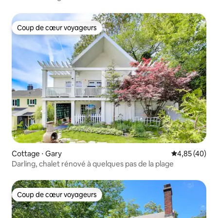
Coup de cœur voyageurs
Coup de cœur voyageurs
Cottage ⋅ Gary
Évaluation mo
4,85 (40)
Darling, chalet rénové à quelques pas de la plage
Coup de cœur voyageurs
Coup de cœur voyageurs