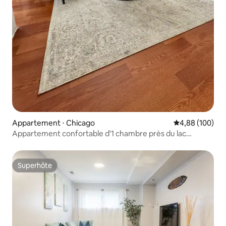
Appartement ⋅ Chicago
Évaluation moy
4,88 (100)
Appartement confortable d'1 chambre près du lac
Michigan
Superhôte
Superhôte