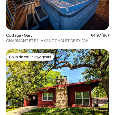
Cottage ⋅ Gary
Évaluation mo
4,97 (96)
CHARMANT ET RELAXANT CHALET DE SYLVIA
Coup de cœur voyageurs
Coup de cœur voyageurs