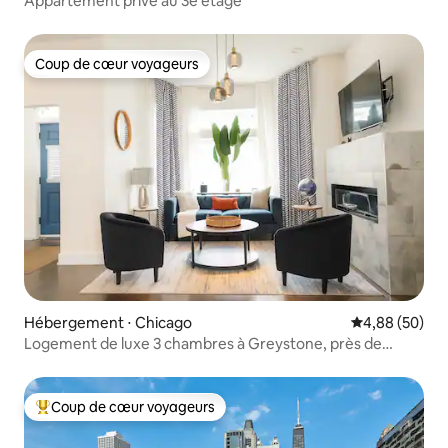
Appartement privé au 3e étage
Coup de cœur voyageurs
Coup de cœur voyageurs
Hébergement ⋅ Chicago
Évaluation mo
4,88 (50)
Logement de luxe 3 chambres à Greystone, près de
l'Obama Center
Coup de cœur voyageurs
Coups de cœur voyageurs les plus appréciés