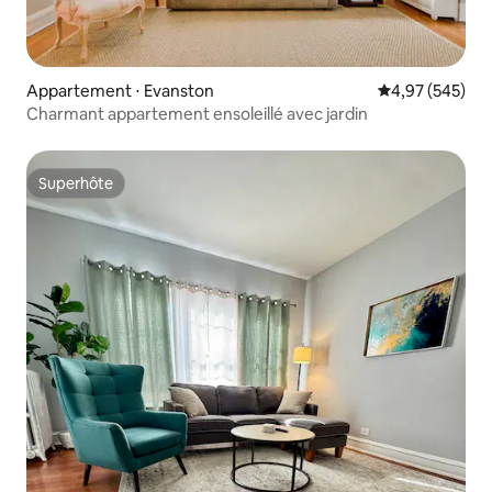
Appartement ⋅ Evanston
Évaluation moy
4,97 (545)
Charmant appartement ensoleillé avec jardin
Superhôte
Superhôte