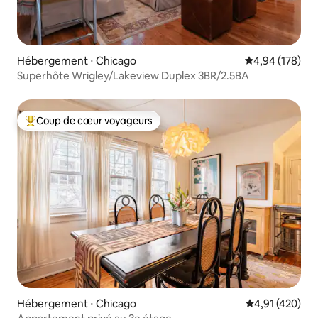
Hébergement ⋅ Chicago
Évaluation moy
4,94 (178)
Superhôte Wrigley/Lakeview Duplex 3BR/2.5BA
Coup de cœur voyageurs
Coups de cœur voyageurs les plus appréciés
Hébergement ⋅ Chicago
Évaluation moy
4,91 (420)