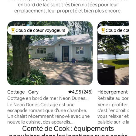
en bord de lac sont très bien notées pour leur
emplacement, leur propreté et bien plus encore.
Coup de cœur voyageurs
Coup de cœur 
Coups de cœur voyageurs les plus appréciés
Coups de cœur vo
Cottage ⋅ Gary
Évaluation moyenne sur la base 
4,95 (245)
Hébergement ⋅ Ca
m
Cottage en bord de mer Neon Dunes
Retraite au bord d'
Vista
FirePit• Kayak• Pê
Le Neon Dunes Cottage est une
Venez profiter de 
escapade romantique d'une chambre.
c'est l'endroit idé
Un chalet récemment rénové avec une
vous relaxer et pr
nouvelle cuisine, des appareils
paisible sur le lac
Comté de Cook : équipements
modernes et une nouvelle salle de bain,
vous vous détendie
le tout dans une maison lumineuse et
que vous sirotiez u