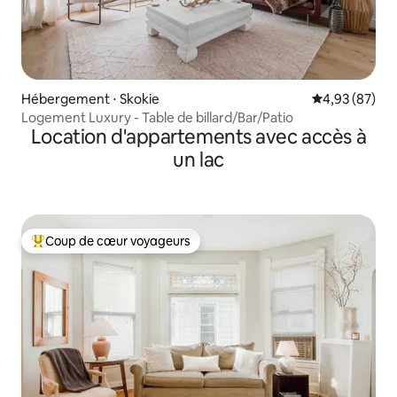
Hébergement ⋅ Skokie
Évaluation mo
4,93 (87)
Logement Luxury - Table de billard/Bar/Patio
Location d'appartements avec accès à
un lac
Coup de cœur voyageurs
Coups de cœur voyageurs les plus appréciés