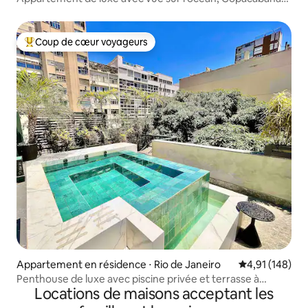
et le Christ Rédempteur
Coup de cœur voyageurs
Coups de cœur voyageurs les plus appréciés
Appartement en résidence ⋅ Rio de Janeiro
Évaluation moy
4,91 (148)
Penthouse de luxe avec piscine privée et terrasse à
Locations de maisons acceptant les
Ipanema