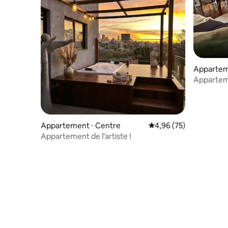
Appartem
Apparteme
Toledo, à
Appartement ⋅ Centre
Évaluation moyenne sur
4,96 (75)
Appartement de l'artiste !