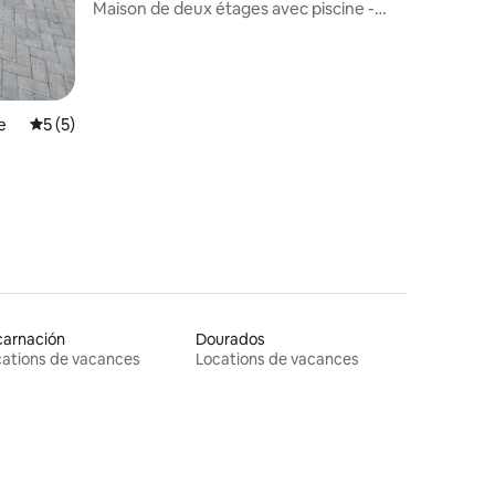
Maison de deux étages avec piscine -
Espaço Vip Hall
e
Évaluation moyenne sur la base de 5 commentaires : 5 sur 5
5 (5)
carnación
Dourados
ations de vacances
Locations de vacances