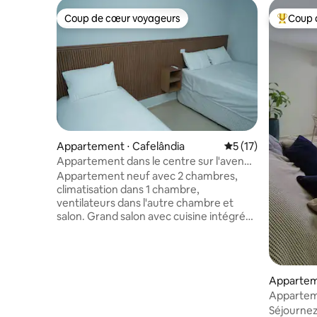
Coup de cœur voyageurs
Coup 
Coup de cœur voyageurs
Coups de
Appartement ⋅ Cafelândia
Évaluation moyenne
5 (17)
Appartement dans le centre sur l'avenue
Copacol 1
Appartement neuf avec 2 chambres,
climatisation dans 1 chambre,
ventilateurs dans l'autre chambre et
salon. Grand salon avec cuisine intégrée,
balcon. Peut accueillir jusqu'à 8
personnes avec un matelas
supplémentaire. Dans la même avenue
de Copacol, à proximité de la
Appartem
boulangerie, du supermarché, du
Apparteme
hamburger, de la station-service... avec
de Cascav
Séjourne
un mobilier complet avec cuisine,