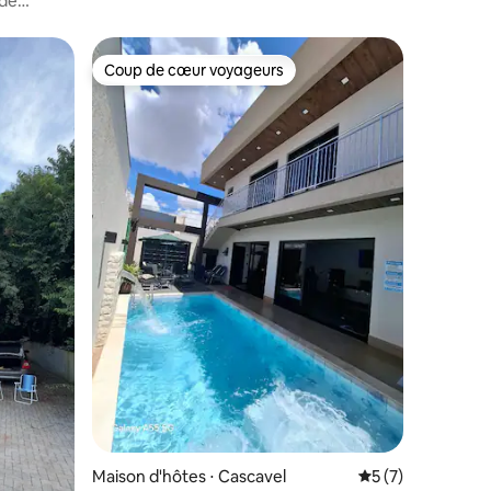
 de
Coup de cœur voyageurs
Coup de cœur voyageurs
mmentaires : 5 sur 5
Maison d'hôtes ⋅ Cascavel
Évaluation moyenn
5 (7)