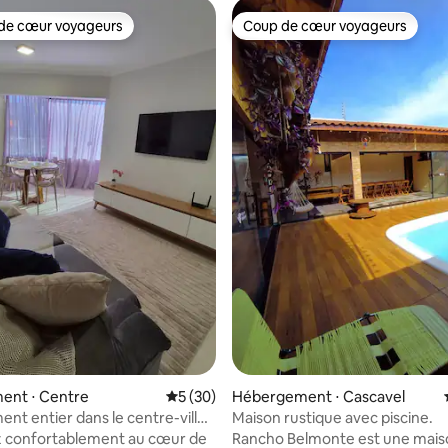
de cœur voyageurs
Coup de cœur voyageurs
 cœur voyageurs les plus appréciés
Coup de cœur voyageurs
 sur la base de 17 commentaires : 5 sur 5
ent ⋅ Centre
Évaluation moyenne sur la base de 30 co
5 (30)
Hébergement ⋅ Cascavel
nt entier dans le centre-ville
Maison rustique avec piscine.
el
z confortablement au cœur de
Rancho Belmonte est une mais