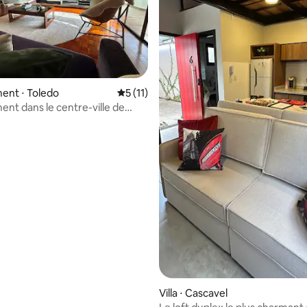
ent ⋅ Toledo
Évaluation moyenne sur la base de 11 co
5 (11)
nt dans le centre-ville de
 2 pâtés de maisons du lac
 la base de 75 commentaires : 4,96 sur 5
Villa ⋅ Cascavel