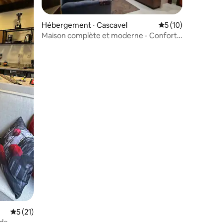
Hébergement ⋅ Cascavel
Évaluation moyenne
5 (10)
Maison complète et moderne - Confort
garanti
mmentaires : 5 sur 5
Évaluation moyenne sur la base de 21 commentaires : 5 sur 5
5 (21)