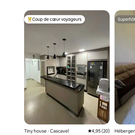
Coup de cœur voyageurs
Superhô
Coups de cœur voyageurs les plus appréciés
Superhô
Tiny house ⋅ Cascavel
Évaluation moyenne sur
4,95 (20)
Hébergem