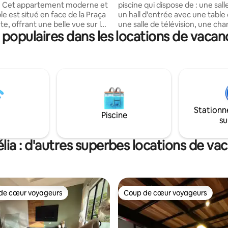
 et
piscine qui dispose de : une sall
e est situé en face de la Praça
un hall d'entrée avec une table d
e, offrant une belle vue sur la
une salle de télévision, une ch
opulaires dans les locations de vacan
 un emplacement privilégié, à
double, une cuisine avec un ba
as de l'Avenida Brasil et à
un espace extérieur avec un jar
 des principaux points d'intérêt
parking pour 2 voitures maximum. 
pouvons accueillir 2 personnes
 lit queen size • Matelas
supplémentaires moyennant de
taire pour une troisième
supplémentaires, en fournissa
 •
matelas double ou deux matela
lète et équipée • Place de
supplémentaires. Notre logement est un
Stationn
censeur • Arrivée
lieu de loisirs familial au style ru
Piscine
su
idéal pour vous reposer !
lia : d'autres superbes locations de va
de cœur voyageurs
Coup de cœur voyageurs
 cœur voyageurs les plus appréciés
Coup de cœur voyageurs