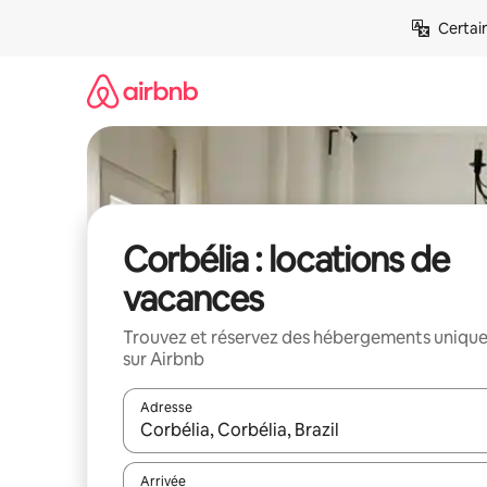
Aller
Certai
directement
au
contenu
Corbélia : locations de
vacances
Trouvez et réservez des hébergements uniqu
sur Airbnb
Adresse
Lorsque les résultats s'affichent, utilisez les flèc
Arrivée