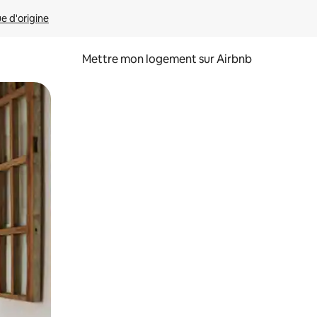
ue d'origine
Mettre mon logement sur Airbnb
sant glisser.