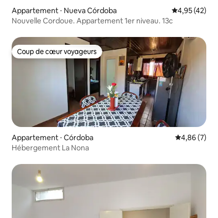
Appartement ⋅ Nueva Córdoba
Évaluation mo
4,95 (42)
Nouvelle Cordoue. Appartement 1er niveau. 13c
Coup de cœur voyageurs
Coup de cœur voyageurs
Appartement ⋅ Córdoba
Évaluation m
4,86 (7)
Hébergement La Nona