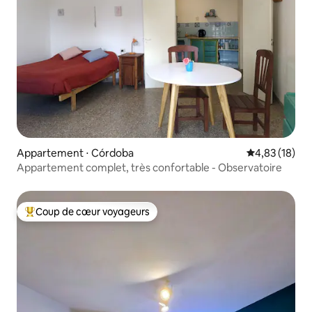
Appartement ⋅ Córdoba
Évaluation mo
4,83 (18)
Appartement complet, très confortable - Observatoire
Coup de cœur voyageurs
Coups de cœur voyageurs les plus appréciés