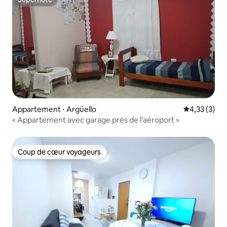
Superhôte
Appartement ⋅ Argüello
Évaluation m
4,33 (3)
« Appartement avec garage près de l'aéroport »
Coup de cœur voyageurs
Coup de cœur voyageurs