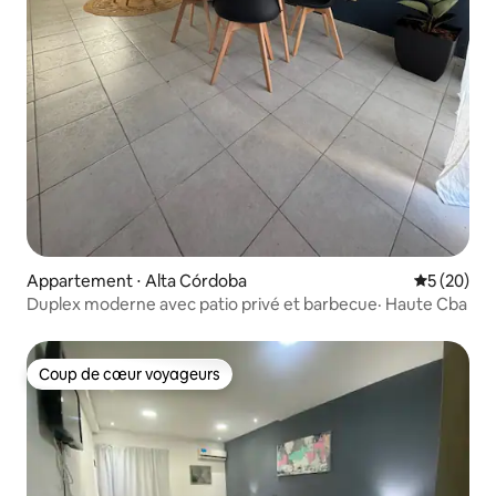
Appartement ⋅ Alta Córdoba
Évaluation
5 (20)
Duplex moderne avec patio privé et barbecue· Haute Cba
Coup de cœur voyageurs
Coup de cœur voyageurs