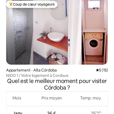
Coup de cœur voyageurs
Coups de cœur voyageurs les plus appréciés
Appartement ⋅ Alta Córdoba
Évaluation
5 (15)
NIDO 1 / Votre logement à Cordoue
Quel est le meilleur moment pour visiter
Córdoba ?
Mois
Prix moyen
Temp. moy.
Janv.
36 €
25 °C