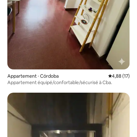
Appartement ⋅ Córdoba
Évaluation mo
4,88 (17)
Appartement équipé/confortable/sécurisé à Cba.