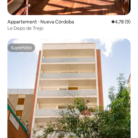
Appartement ⋅ Nueva Córdoba
Évaluation m
4,78 (9)
Le Depo de Trejo
Superhôte
Superhôte