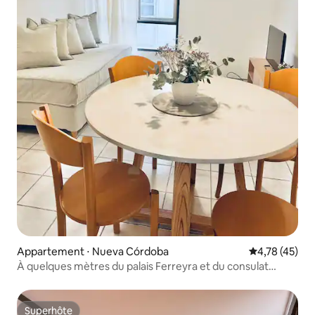
Appartement ⋅ Nueva Córdoba
Évaluation mo
4,78 (45)
À quelques mètres du palais Ferreyra et du consulat
d'Espagne
Superhôte