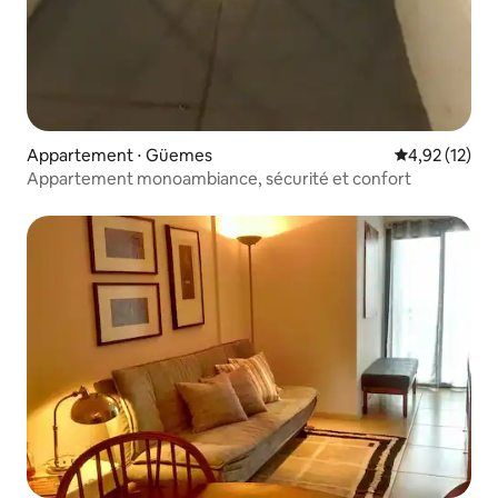
Appartement ⋅ Güemes
Évaluation mo
4,92 (12)
Appartement monoambiance, sécurité et confort