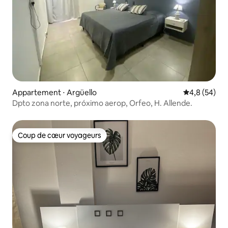
Appartement ⋅ Argüello
Évaluation m
4,8 (54)
Dpto zona norte, próximo aerop, Orfeo, H. Allende.
Coup de cœur voyageurs
Coup de cœur voyageurs