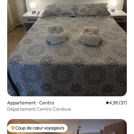
Appartement ⋅ Centro
Évaluation mo
4,95 (37)
Département Centre Cordoue
Coup de cœur voyageurs
Coups de cœur voyageurs les plus appréciés