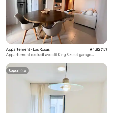
Appartement ⋅ Las Rosas
Évaluation mo
4,82 (17)
Appartement exclusif avec lit King Size et garage
souterrain
Superhôte
Superhôte