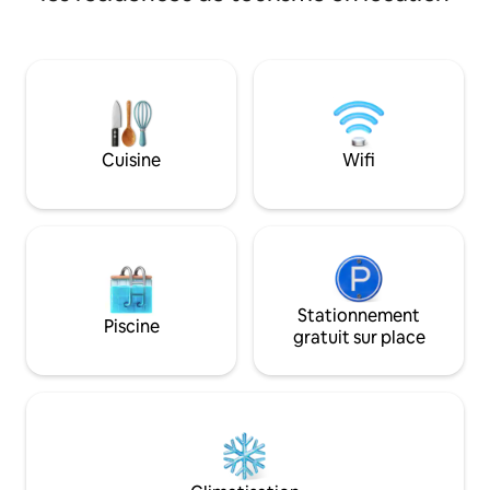
quelques pas. Not
d'une chambre, d'
d'une salle de bain
Nous offrons un c
flexibles selon la d
d'abord). De plus, la gare routière est à
seulement 2,6 km e
ce qui facilite vot
Cuisine
Wifi
départ.
Stationnement
Piscine
gratuit sur place