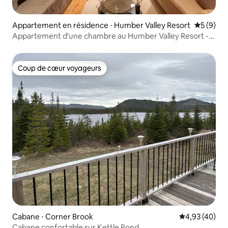
Appartement en résidence ⋅ Humber Valley Resort
Évaluatio
5 (9)
Appartement d'une chambre au Humber Valley Resort -
#7
Coup de cœur voyageurs
Coup de cœur voyageurs
Cabane ⋅ Corner Brook
Évaluation mo
4,93 (40)
Cabane confortable sur Kettle Pond