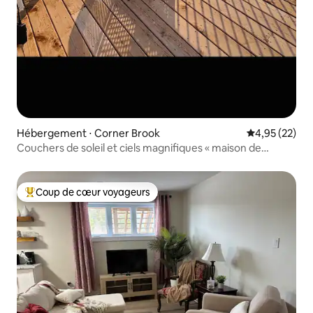
Hébergement ⋅ Corner Brook
Évaluation mo
4,95 (22)
Couchers de soleil et ciels magnifiques « maison de
plage »
Coup de cœur voyageurs
Coups de cœur voyageurs les plus appréciés