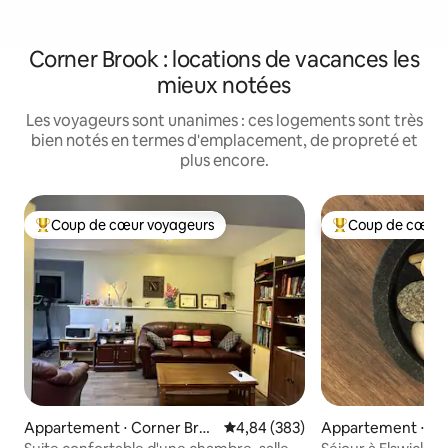
Corner Brook : locations de vacances les
mieux notées
Les voyageurs sont unanimes : ces logements sont très
bien notés en termes d'emplacement, de propreté et
plus encore.
Coup de cœur voyageurs
Coup de cœur 
Coups de cœur voyageurs les plus appréciés
Coups de cœur vo
Appartement ⋅ Corner Bro
Évaluation moyenne sur la base 
4,84 (383)
Appartement ⋅ Co
ok
k