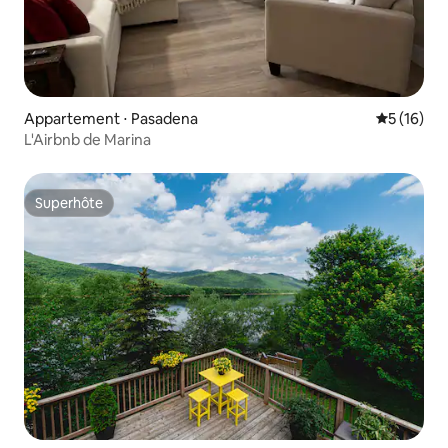
Appartement ⋅ Pasadena
Évaluation
5 (16)
L'Airbnb de Marina
Superhôte
Superhôte