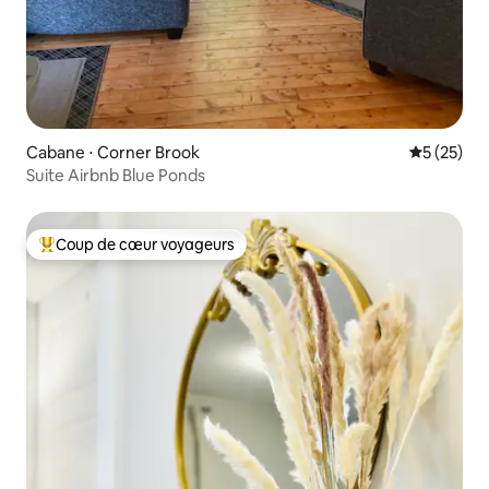
Cabane ⋅ Corner Brook
Évaluation
5 (25)
Suite Airbnb Blue Ponds
Coup de cœur voyageurs
Coups de cœur voyageurs les plus appréciés