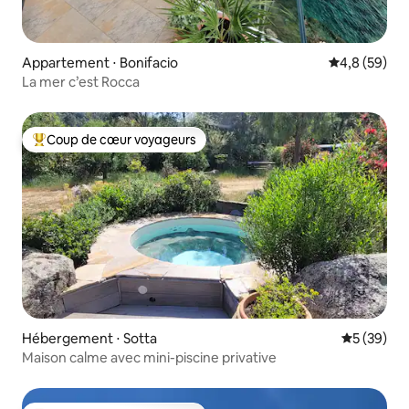
Appartement ⋅ Bonifacio
Évaluation m
4,8 (59)
La mer c’est Rocca
Coup de cœur voyageurs
Coups de cœur voyageurs les plus appréciés
Hébergement ⋅ Sotta
Évaluation
5 (39)
Maison calme avec mini-piscine privative