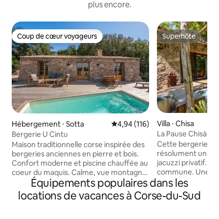
plus encore.
Coup de cœur voyageurs
Superhôte
Coup de cœur voyageurs
Superhôte
Villa ⋅ Chisa
Hébergement ⋅ Sotta
Évaluation moyenne sur la base 
4,94 (116)
La Pause Chisà : B
Bergerie U Cintu
Cette bergerie aff
Maison traditionnelle corse inspirée des
résolument unique,
bergeries anciennes en pierre et bois.
jacuzzi privatif. U
Confort moderne et piscine chauffée au
commune. Une terrasse
coeur du maquis. Calme, vue montagne
Équipements populaires dans les
suspendue au dess
Il se compose d’une pièce à vivre avec
rivière avec vue imprenable sur la vallée
coin cuisine, salon et cheminée et de 2
locations de vacances à Corse-du-Sud
du Travu. Un endr
chambres avec salle d’eau. Il apporte
détente et relaxat
tout le confort moderne nécessaire
d'ordres de votre 
Idéalement situé : à mi-chemin entre