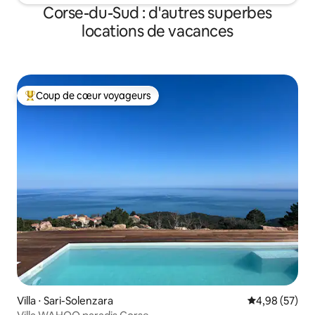
Corse-du-Sud : d'autres superbes
locations de vacances
Coup de cœur voyageurs
Coups de cœur voyageurs les plus appréciés
Villa ⋅ Sari-Solenzara
Évaluation mo
4,98 (57)