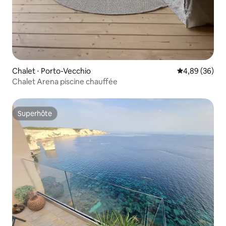
Chalet ⋅ Porto-Vecchio
Évaluation mo
4,89 (36)
Chalet Arena piscine chauffée
Superhôte
Superhôte