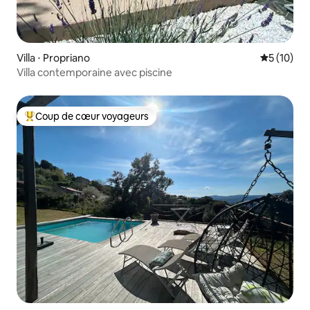
Villa ⋅ Propriano
Évaluation
5 (10)
Villa contemporaine avec piscine
Coup de cœur voyageurs
Coups de cœur voyageurs les plus appréciés