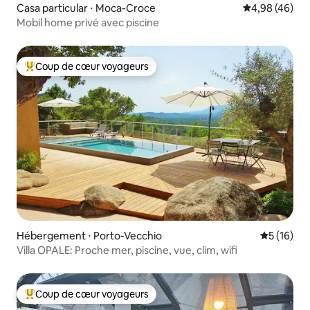
Casa particular ⋅ Moca-Croce
Évaluation mo
4,98 (46)
Mobil home privé avec piscine
Coup de cœur voyageurs
Coups de cœur voyageurs les plus appréciés
Hébergement ⋅ Porto-Vecchio
Évaluation
5 (16)
Villa OPALE: Proche mer, piscine, vue, clim, wifi
Coup de cœur voyageurs
Coups de cœur voyageurs les plus appréciés