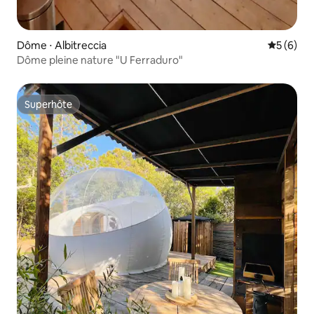
Dôme ⋅ Albitreccia
Évaluatio
5 (6)
Dôme pleine nature "U Ferraduro"
Superhôte
Superhôte