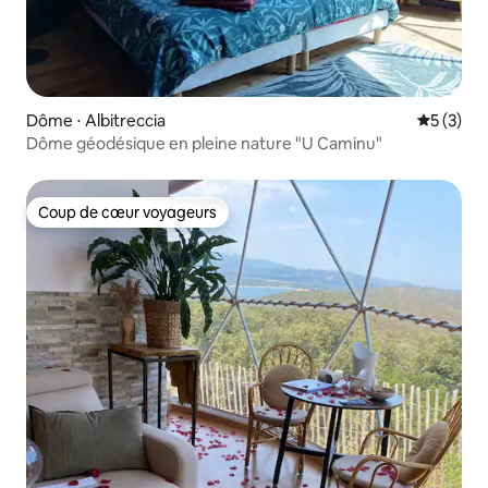
Dôme ⋅ Albitreccia
Évaluatio
5 (3)
Dôme géodésique en pleine nature "U Caminu"
Coup de cœur voyageurs
Coup de cœur voyageurs