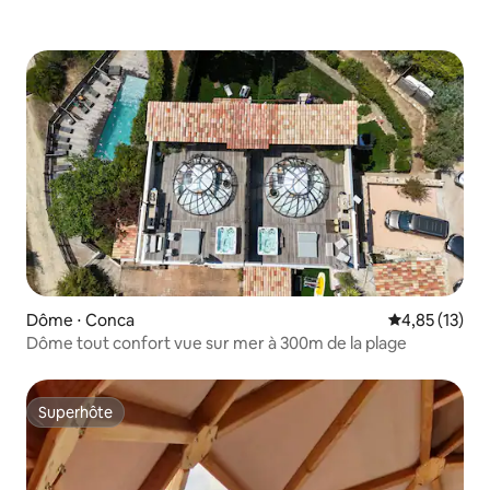
Dôme ⋅ Conca
Évaluation mo
4,85 (13)
Dôme tout confort vue sur mer à 300m de la plage
Superhôte
Superhôte