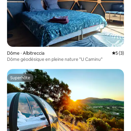
Dôme ⋅ Albitreccia
Évaluatio
5 (3)
Dôme géodésique en pleine nature "U Caminu"
Superhôte
Superhôte