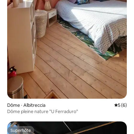
Dôme ⋅ Albitreccia
Évaluatio
5 (6)
Dôme pleine nature "U Ferraduro"
Superhôte
Superhôte