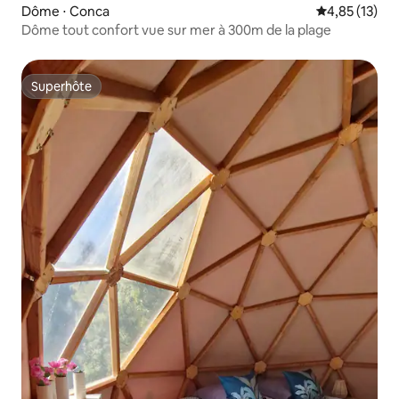
Dôme ⋅ Conca
Évaluation mo
4,85 (13)
Dôme tout confort vue sur mer à 300m de la plage
Superhôte
Superhôte