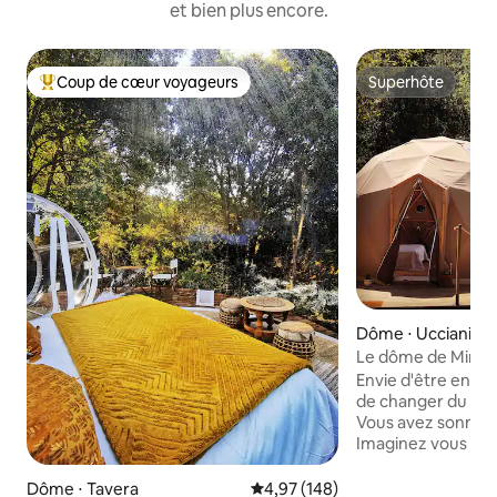
et bien plus encore.
Coup de cœur voyageurs
Superhôte
Coups de cœur voyageurs les plus appréciés
Superhôte
Dôme ⋅ Ucciani
Le dôme de Mimi
Envie d'être en ac
de changer du lo
Vous avez sonné à 
Imaginez vous dans
montagne corse, pr
de 40m2 pour admi
Dôme ⋅ Tavera
Évaluation moyenne sur la base 
4,97 (148)