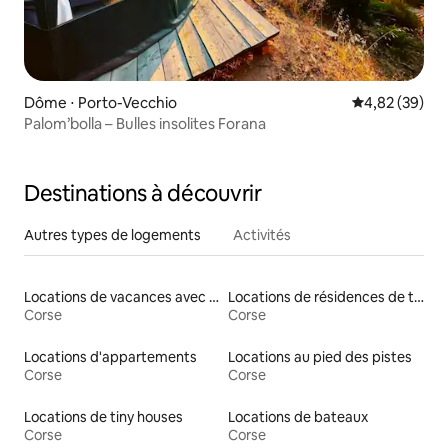
Dôme ⋅ Porto-Vecchio
Évaluation mo
4,82 (39)
Palom’bolla – Bulles insolites Forana
Destinations à découvrir
Autres types de logements
Activités
Locations de vacances avec piscine
Locations de résidences de tourisme
Corse
Corse
Locations d'appartements
Locations au pied des pistes
Corse
Corse
Locations de tiny houses
Locations de bateaux
Corse
Corse