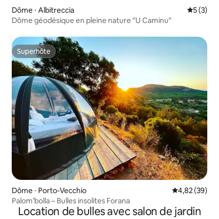
Dôme ⋅ Albitreccia
Évaluatio
5 (3)
Dôme géodésique en pleine nature "U Caminu"
Superhôte
Superhôte
Dôme ⋅ Porto-Vecchio
Évaluation mo
4,82 (39)
Palom’bolla – Bulles insolites Forana
Location de bulles avec salon de jardin