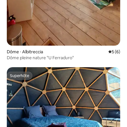
Dôme ⋅ Albitreccia
Évaluatio
5 (6)
Dôme pleine nature "U Ferraduro"
Superhôte
Superhôte