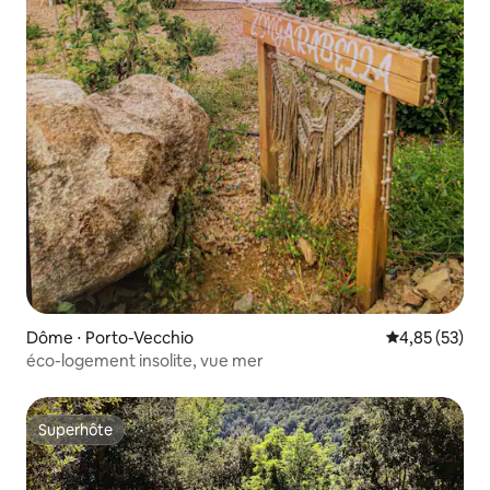
Dôme ⋅ Porto-Vecchio
Évaluation mo
4,85 (53)
éco-logement insolite, vue mer
Superhôte
Superhôte