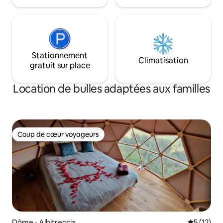
Stationnement
Climatisation
gratuit sur place
Location de bulles adaptées aux familles
Coup de cœur voyageurs
Coup de cœur voyageurs
Dôme ⋅ Albitreccia
Évaluation
5 (12)