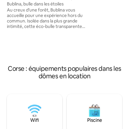
soleil en prenant un
Bublina, bulle dans les étoiles
d'aller se coucher 
Au creux d’une forêt, Bublina vous
en admirant le ciel
accueille pour une expérience hors du
ouvertures au plafond. Les ou
commun. Isolée dans la plus grande
sont équipées de 
intimité, cette éco-bulle transparente
vous garantir une n
est aménagée chaleureusement dans le
profitant de la do
plus grand des conforts pour une nuit
cocooning sous les étoiles.
Accompagnée de sa salle de bain au toit
transparent et de son solarium à vue
panoramique, chaque lieu vous
permettra d’apprécier le ciel et le calme
Corse : équipements populaires dans les
à toute heure. Couché dans un lit king
dômes en location
size, lumières éteintes, laissez-vous
porter dans les étoiles.
Wifi
Piscine