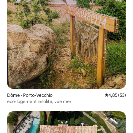
Dôme ⋅ Porto-Vecchio
Évaluation mo
4,85 (53)
éco-logement insolite, vue mer