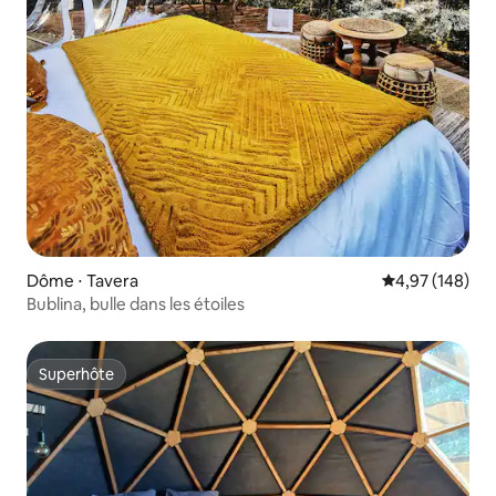
Dôme ⋅ Tavera
Évaluation moy
4,97 (148)
Bublina, bulle dans les étoiles
Superhôte
Superhôte