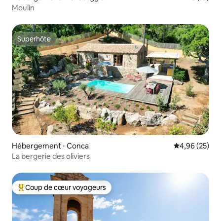
Moulin
Superhôte
Superhôte
Hébergement ⋅ Conca
Évaluation mo
4,96 (25)
La bergerie des oliviers
Coup de cœur voyageurs
Coups de cœur voyageurs les plus appréciés