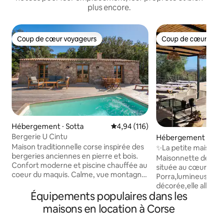
plus encore.
Coup de cœur voyageurs
Coup de cœur vo
Coup de cœur voyageurs
Coup de cœur vo
Hébergement ⋅ Sotta
Évaluation moyenne sur la base 
4,94 (116)
Bergerie U Cintu
Hébergement ⋅ Po
hio
Maison traditionnelle corse inspirée des
✨La petite maison de P
bergeries anciennes en pierre et bois.
Palombaggia
Maisonnette de 7
Confort moderne et piscine chauffée au
située au cœur d
coeur du maquis. Calme, vue montagne
Porra,lumineuse 
Il se compose d’une pièce à vivre avec
décorée,elle allie
coin cuisine, salon et cheminée et de 2
Équipements populaires dans les
Palombaggia et tra
chambres avec salle d’eau. Il apporte
maison dispose d'
maisons en location à Corse
tout le confort moderne nécessaire
en bois donnant a