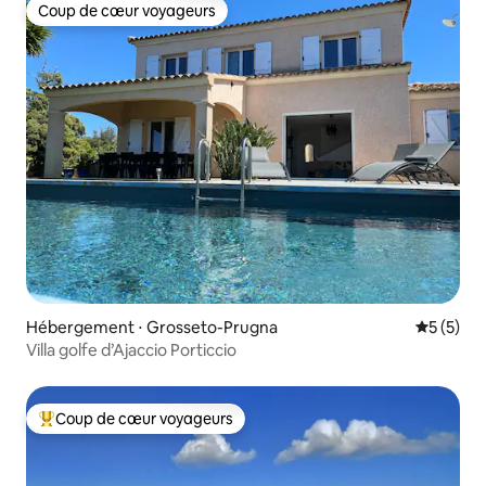
Coup de cœur voyageurs
Coup de cœur voyageurs
Hébergement ⋅ Grosseto-Prugna
Évaluatio
5 (5)
Villa golfe d’Ajaccio Porticcio
Coup de cœur voyageurs
Coups de cœur voyageurs les plus appréciés