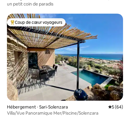
un petit coin de paradis
Coup de cœur voyageurs
Coups de cœur voyageurs les plus appréciés
Hébergement ⋅ Sari-Solenzara
Évaluation
5 (64)
Villa/Vue Panoramique Mer/Piscine/Solenzara