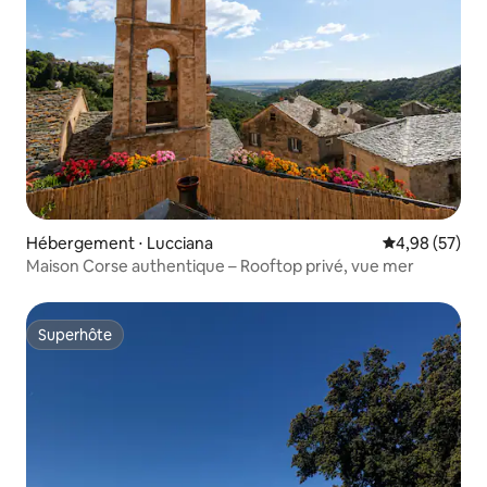
Hébergement ⋅ Lucciana
Évaluation mo
4,98 (57)
Maison Corse authentique – Rooftop privé, vue mer
Superhôte
Superhôte