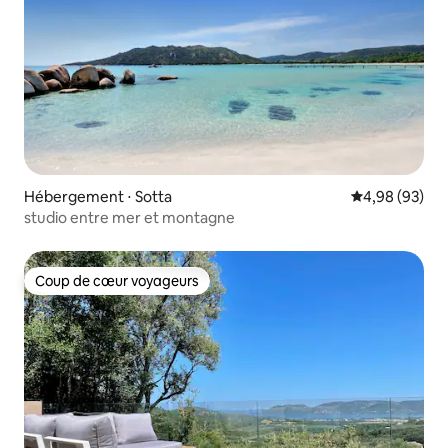
Hébergement ⋅ Sotta
Évaluation mo
4,98 (93)
studio entre mer et montagne
Coup de cœur voyageurs
Coup de cœur voyageurs