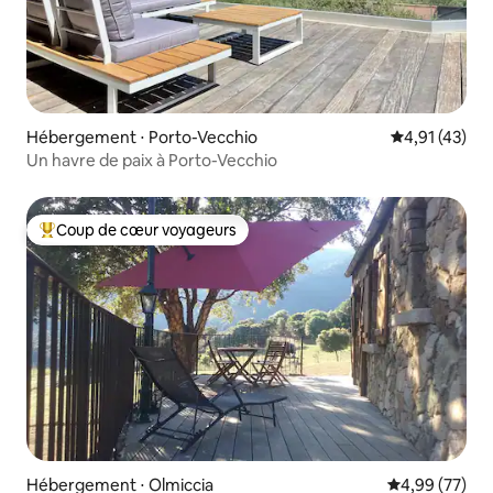
Hébergement ⋅ Porto-Vecchio
Évaluation mo
4,91 (43)
Un havre de paix à Porto-Vecchio
Coup de cœur voyageurs
Coups de cœur voyageurs les plus appréciés
Hébergement ⋅ Olmiccia
Évaluation mo
4,99 (77)