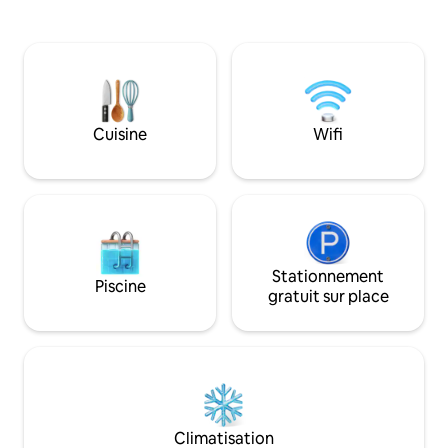
Idéalement situé : à mi-chemin entre
principales.Elle p
Porto-Vecchio et Bonifacio, À proximité
CHAUFFÉE de 3,5 m
des plus belles plages de l’extrême sud
tout confort,méla
de l’île. Non loin des sentiers du
contemporain.Ell
patrimoine et des sites incontournables
cuisine équipée,d
coucher,coin télé
PRIVATIF SANS VIS
Cuisine
Wifi
CALME
Stationnement
Piscine
gratuit sur place
Climatisation