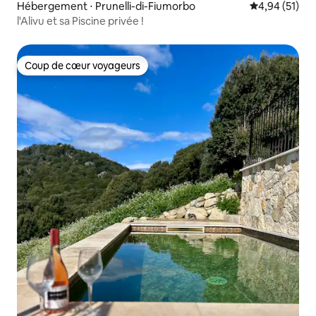
Hébergement ⋅ Prunelli-di-Fiumorbo
Évaluation mo
4,94 (51)
l'Alivu et sa Piscine privée !
Coup de cœur voyageurs
Coup de cœur voyageurs