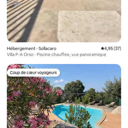
Hébergement ⋅ Sollacaro
Évaluation mo
4,95 (37)
Villa P-A Orso - Piscine chauffée, vue panoramique
Coup de cœur voyageurs
Coup de cœur voyageurs