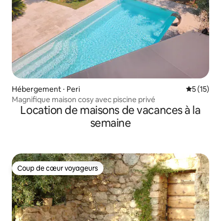
Hébergement ⋅ Peri
Évaluation
5 (15)
Magnifique maison cosy avec piscine privé
Location de maisons de vacances à la
semaine
Coup de cœur voyageurs
Coup de cœur voyageurs