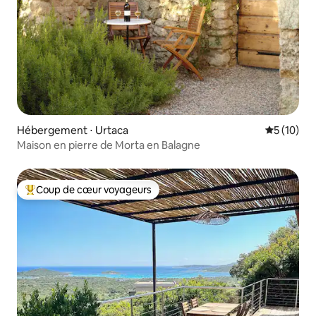
Hébergement ⋅ Urtaca
Évaluation
5 (10)
Maison en pierre de Morta en Balagne
Coup de cœur voyageurs
Coups de cœur voyageurs les plus appréciés