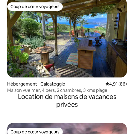
Coup de cœur voyageurs
Coup de cœur voyageurs
Hébergement ⋅ Calcatoggio
Évaluation mo
4,91 (86)
Maison vue mer, 4 pers, 2 chambres, 3 kms plage
Location de maisons de vacances
privées
Coup de cœur voyageurs