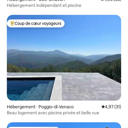
Hébergement indépendant et piscine
Coup de cœur voyageurs
Coups de cœur voyageurs les plus appréciés
Hébergement ⋅ Poggio-di-Venaco
Évaluation mo
4,97 (31)
Beau logement avec piscine privée et belle vue