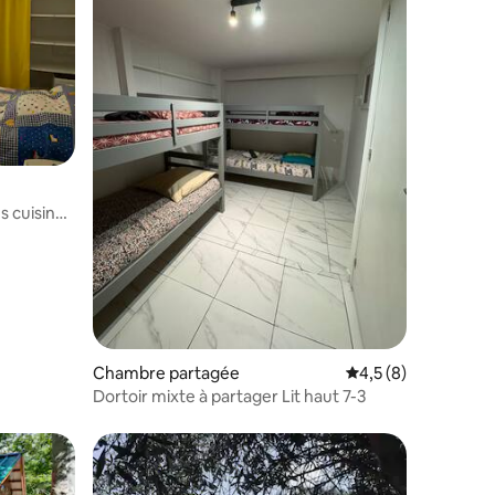
taires : 4,89 sur 5
s cuisine
Chambre partagée
Évaluation moyenne 
4,5 (8)
Dortoir mixte à partager Lit haut 7-3