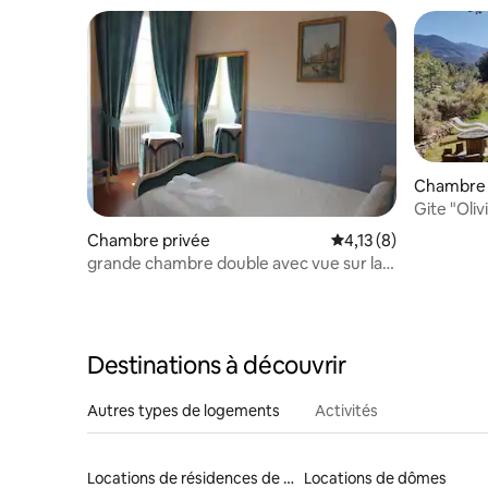
Chambre 
Gite "Oliv
Chambre privée
Évaluation moyenne s
4,13 (8)
grande chambre double avec vue sur la
vallée
Destinations à découvrir
Autres types de logements
Activités
Locations de résidences de tourisme
Locations de dômes