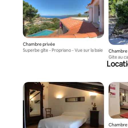
Chambre privée
Superbe gîte - Propriano - Vue sur la baie
Chambre 
Gite au c
Locati
ressourc
Chambre 