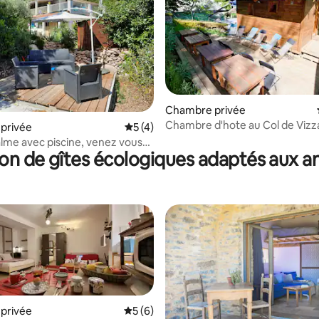
Chambre privée
Chambre d'hote au Col de Viz
privée
Évaluation moyenne sur la base de 4 co
5 (4)
alme avec piscine, venez vous
on de gîtes écologiques adaptés aux 
er
privée
Évaluation moyenne sur la base de 6 co
5 (6)