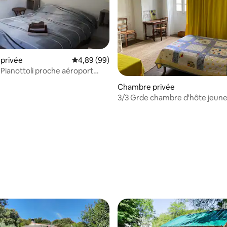
privée
Évaluation moyenne sur la base de 99 commen
4,89 (99)
ianottoli proche aéroport
plage
Chambre privée
3/3 Grde chambre d'hôte jeune
équipée
e sur la base de 3 commentaires : 5 sur 5