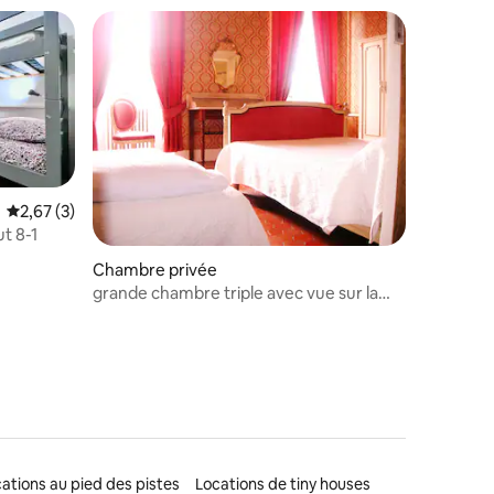
ntaires : 4,39 sur 5
Évaluation moyenne sur la base de 3 commentaires : 2,67 sur 5
2,67 (3)
ut 8-1
Chambre privée
grande chambre triple avec vue sur la
vallée
ations au pied des pistes
Locations de tiny houses