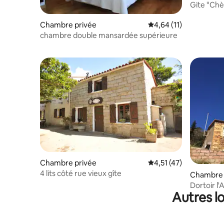
Gite "Chèv
Chambre privée
Évaluation moyenne su
4,64 (11)
chambre double mansardée supérieure
Chambre privée
Évaluation moyenne su
4,51 (47)
4 lits côté rue vieux gîte
Chambre 
Dortoir l'A
Autres l