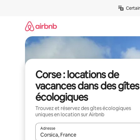
Aller
Certai
directement
au
contenu
Corse : locations de
vacances dans des gîtes
écologiques
Trouvez et réservez des gîtes écologiques
uniques en location sur Airbnb
Adresse
Lorsque les résultats s'affichent, utilisez les flèc