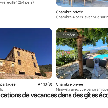
refeuille" (2/4 pers)
r la base de 11 commentaires : 4,64 sur 5
Chambre privée
Chambre 4 pers. avec vue sur 
Superhôte
Superhôte
r la base de 47 commentaires : 4,51 sur 5
partagée
Évaluation moyenne sur la base de 8 comme
4,13 (8)
Chambre privée
livi
Mini-villa avec vue panoramique
ocations de vacances dans des gîtes éc
mer