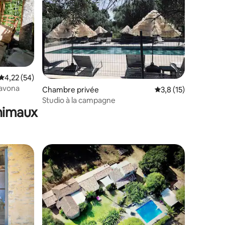
Évaluation moyenne sur la base de 54 commentaires : 4,22 sur 5
4,22 (54)
zavona
mmentaires : 5 sur 5
Chambre privée
Évaluation moyenne s
3,8 (15)
Studio à la campagne
animaux
mmentaires : 5 sur 5