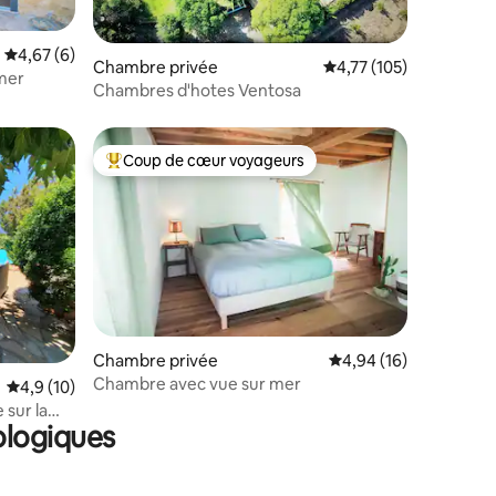
Évaluation moyenne sur la base de 6 commentaires : 4,67 sur 5
4,67 (6)
Chambre privée
Évaluation moyenne sur
4,77 (105)
mer
Chambres d'hotes Ventosa
Coup de cœur voyageurs
Coups de cœur voyageurs les plus appréciés
Chambre privée
Évaluation moyenne su
4,94 (16)
Chambre avec vue sur mer
ntaires : 4,13 sur 5
Évaluation moyenne sur la base de 10 commentaires : 4,9 sur 5
4,9 (10)
 sur la
ologiques