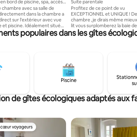
n bord de piscine, spa, accès
Suite parentale
ie chambre avec sa salle de
Profitez de ce point de vu
irectement dans la chambre a
EXCEPTIONNEL et UNIQUE ! De votre
irect sur l'extérieur avec vue
chambre ,je dirais même mieux
ine. Idéalement situé
lit vous surplomberez la baie de
ents populaires dans les gîtes écologi
 Corse, notre établissement
Calcatoggio à Cargèse , vous p
d'une situation idéale, avec
jouir d’une piscine avec un lit baldaquin
stations: spa, piscine
pour apprécier les couchés de so
ouvert du 1 /04 au 30/09 , et
que d’un jacuzzi avec sa petite 
a rivière. Une ambiance
d’une table de billard , ping pong
 chaleureuse pour passer de
fléchettes bref notre havre de paix nous
cances. L'établissement : gites
voulons le partager car nous n
l'eau est composé de 5
sentons privilégié et souhaiton
Stationn
 indépendantes et 2
faire profiter.
Piscine
su
ents.
ion de gîtes écologiques adaptés aux fa
 cœur voyageurs
 cœur voyageurs