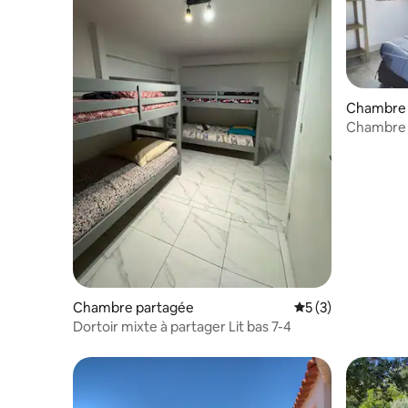
Chambre 
Chambre P
Figari et 
Chambre partagée
Évaluation moyenn
5 (3)
Dortoir mixte à partager Lit bas 7-4