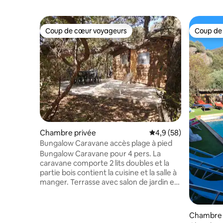
Coup de cœur voyageurs
Coup de
Coup de cœur voyageurs
Coup de
Chambre privée
Évaluation moyenne s
4,9 (58)
Bungalow Caravane accès plage à pied
Bungalow Caravane pour 4 pers. La
caravane comporte 2 lits doubles et la
partie bois contient la cuisine et la salle à
manger. Terrasse avec salon de jardin et
douche d'été. En contre bas très proche :
toilettes privatives + douche chaude.
Logement isolé en pleine nature
Chambre 
(vraiment). Accès plage à pied en 12min +