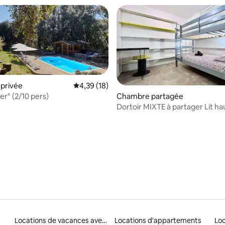
privée
Évaluation moyenne sur la base de 18 comme
4,39 (18)
ier" (2/10 pers)
Chambre partagée
Dortoir MIXTE à partager Lit ha
ur la base de 8 commentaires : 4,13 sur 5
Locations de vacances avec piscine
Locations d'appartements
Loc