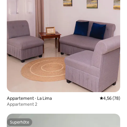
Appartement ⋅ La Lima
Évaluation mo
4,56 (78)
Appartement 2
Superhôte
Superhôte