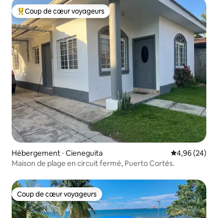
Coup de cœur voyageurs
Coups de cœur voyageurs les plus appréciés
Hébergement ⋅ Cieneguita
Évaluation mo
4,96 (24)
Maison de plage en circuit fermé, Puerto Cortés.
Coup de cœur voyageurs
Coup de cœur voyageurs