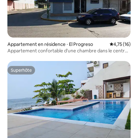
Appartement en résidence ⋅ El Progreso
Évaluation mo
4,75 (16)
Appartement confortable d'une chambre dans le centre
d'El Progreso.
Superhôte
Superhôte