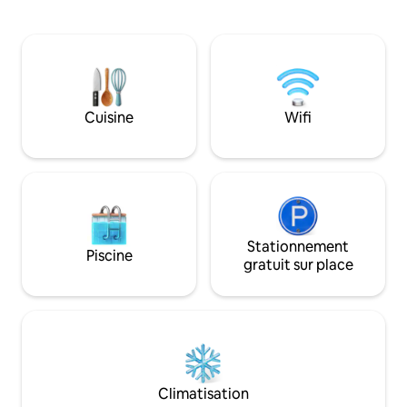
vue spectaculaire 
privé à la terrasse extérieure en bois et à
un barbecue et un 
la piscine. La maison dispose d'une belle
que vous en profit
piscine avec toboggan, d'un coin bar,
accessible, à que
d'un terrain de beach-volley et d'une
restaurants et de
grande cuisine extérieure avec un
la zone commune il 
barbecue au charbon de bois et une
hamacs pour que v
cuisinière au propane.
Cuisine
Wifi
maximum de votre
Stationnement
Piscine
gratuit sur place
Climatisation