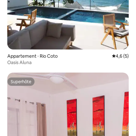
Appartement ⋅ Rio Coto
Évaluation 
4,6 (5)
Oasis Aluna
Superhôte
Superhôte