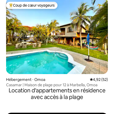
Coup de cœur voyageurs
Coups de cœur voyageurs les plus appréciés
Hébergement ⋅ Omoa
Évaluation mo
4,92 (52)
Casamar | Maison de plage pour 12 à Marbella, Omoa
Location d'appartements en résidence
avec accès à la plage