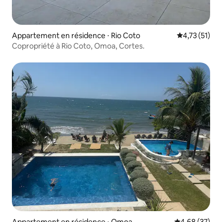
Appartement en résidence ⋅ Rio Coto
Évaluation mo
4,73 (51)
Copropriété à Rio Coto, Omoa, Cortes.
Appartement en résidence ⋅ Omoa
Évaluation mo
4,68 (37)