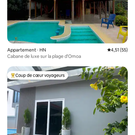
Appartement ⋅ HN
Évaluation mo
4,51 (55)
Cabane de luxe sur la plage d'Omoa
Coup de cœur voyageurs
Coups de cœur voyageurs les plus appréciés