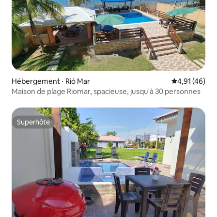
Hébergement ⋅ Rió Mar
Évaluation mo
4,91 (46)
Maison de plage Riomar, spacieuse, jusqu'à 30 personnes
Superhôte
Superhôte