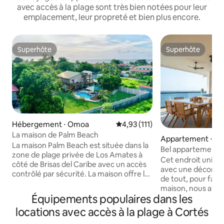
avec accès à la plage sont très bien notées pour leur
emplacement, leur propreté et bien plus encore.
Superhôte
Superhôte
Superhôte
Superhôte
Hébergement ⋅ Omoa
Évaluation moyenne sur la base
4,93 (111)
La maison de Palm Beach
Appartement ⋅ O
La maison Palm Beach est située dans la
Bel appartement a
zone de plage privée de Los Amates à
à la mer
Cet endroit unique
côté de Brisas del Caribe avec un accès
avec une décorati
contrôlé par sécurité. La maison offre le
de tout, pour faire
plus de confort et d'équipements de
maison, nous avo
toutes les propriétés de la région, elle
Équipements populaires dans les
électrique, une ma
est également parfaite pour les grands
l'eau purifiée, des l
locations avec accès à la plage à Cortés
groupes de 18 à 20 personnes. Chaque
invitent au repos,
chambre dispose d'un accès extérieur