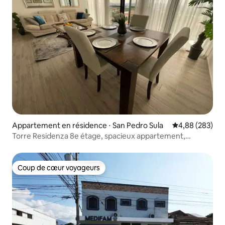
Appartement en résidence ⋅ San Pedro Sula
Évaluation moy
4,88 (283)
Torre Residenza 8e étage, spacieux appartement,
sécurisé
Coup de cœur voyageurs
Coup de cœur voyageurs