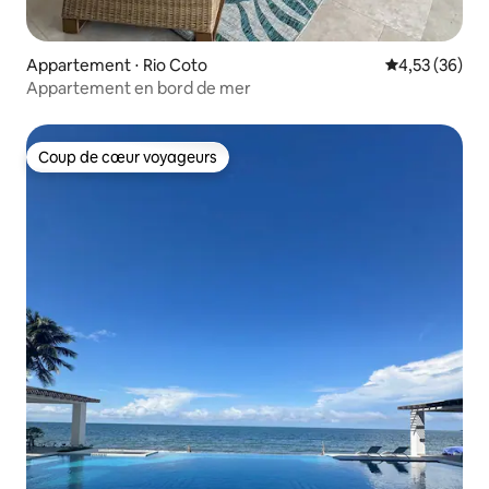
Appartement ⋅ Rio Coto
Évaluation mo
4,53 (36)
Appartement en bord de mer
Coup de cœur voyageurs
Coup de cœur voyageurs