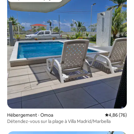
Coup de cœur voyageurs
Hébergement ⋅ Omoa
Évaluation mo
4,86 (76)
Détendez-vous sur la plage à Villa Madrid/Marbella