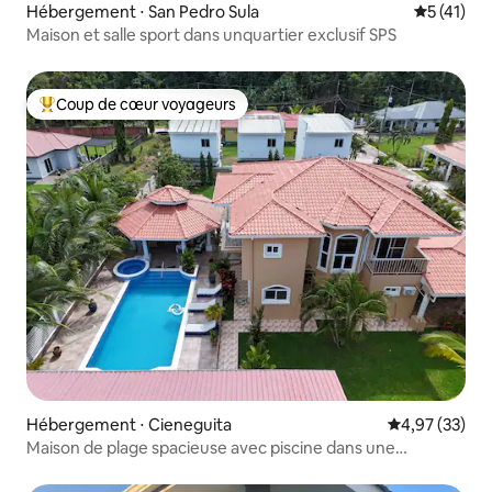
Hébergement ⋅ San Pedro Sula
Évaluation
5 (41)
Maison et salle sport dans unquartier exclusif SPS
Coup de cœur voyageurs
Coups de cœur voyageurs les plus appréciés
Hébergement ⋅ Cieneguita
Évaluation mo
4,97 (33)
Maison de plage spacieuse avec piscine dans une
résidence sécurisée