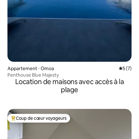
Appartement ⋅ Omoa
Évaluatio
5 (7)
Penthouse Blue Majesty
Location de maisons avec accès à la
plage
Coup de cœur voyageurs
Coups de cœur voyageurs les plus appréciés