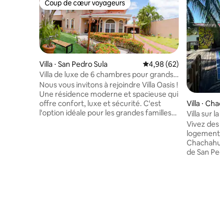
Coup de cœur voyageurs
Coup de cœur voyageurs
Villa ⋅ San Pedro Sula
Évaluation moyenne sur
4,98 (62)
Villa de luxe de 6 chambres pour grands
groupes avec jacuzzi
Nous vous invitons à rejoindre Villa Oasis !
Une résidence moderne et spacieuse qui
Villa ⋅ Ch
offre confort, luxe et sécurité. C'est
l'option idéale pour les grandes familles
Villa sur 
ou les groupes et les cadres d'entreprise
piscine
Vivez des
équipés d'une salle de conférence. La
logement u
propriété dispose de 6 chambres
Chachahuala, Cort
spacieuses et de 8 salles de bains.
de San Pe
Détendez-vous dans notre jacuzzi,
complexe 
profitez d'un match de ping-pong ou
100 mètres 
faites de l'exercice dans notre salle de
compose d
sport située dans les magnifiques
climatisat
espaces sociaux extérieurs. Notre villa
générateu
dispose d'un générateur électrique qui
les usten
garantit une alimentation ininterrompue
salon, une