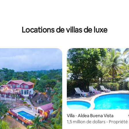
r la base de 51 commentaires : 4,84 sur 5
Locations de villas de luxe
 la base de 59 commentaires : 4,93 sur 5
Villa ⋅ Aldea Buena Vista
1,5 million de dollars - Propriété
acres en bord de mer à Buenav