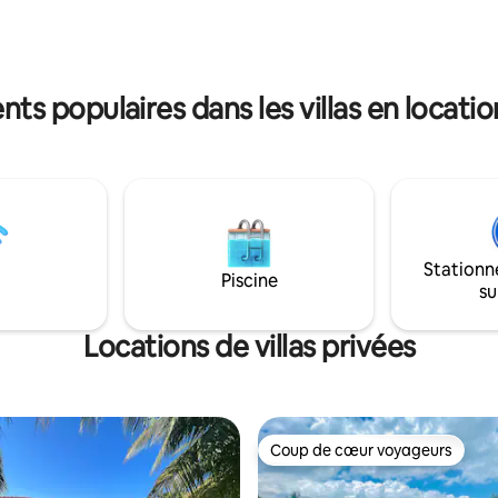
, un grand terrain de football
space barbecue et un étang de
t un habitat de guacamaya à
r de la propriété.
ts populaires dans les villas en locatio
Stationn
Piscine
su
Locations de villas privées
Coup de cœur voyageurs
Coup de cœur voyageurs