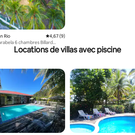
an Rio
Évaluation moyenne sur la base de 9 comme
4,67 (9)
rabela 6 chambres Billard
Locations de villas avec piscine
auna