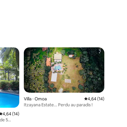
Villa ⋅ Omoa
Évaluation moyenne su
4,64 (14)
Itzayana Estate... Perdu au paradis !
Évaluation moyenne sur la base de 14 commentaires : 4,64 sur 5
4,64 (14)
 de 5
ista