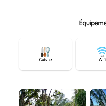
tout au long de votre séjour.
de piscine
avec un e
tortues e
l'intérieu
Équipemen
Cuisine
Wifi