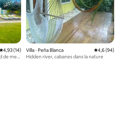
ntaires : 4,91 sur 5
Évaluation moyenne sur la base de 14 commentaires : 4,93 sur 5
4,93 (14)
Villa ⋅ Peña Blanca
Évaluation moyenne s
4,6 (94)
rd de mer,
Hidden river, cabanes dans la nature