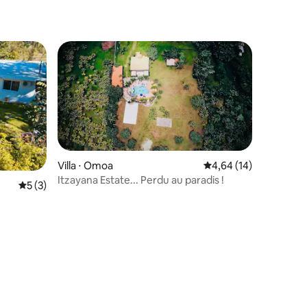
Villa ⋅ Omoa
Évaluation moyenne su
4,64 (14)
Itzayana Estate... Perdu au paradis !
Évaluation moyenne sur la base de 3 commentaires : 5 sur 5
5 (3)
ntaires : 4,76 sur 5