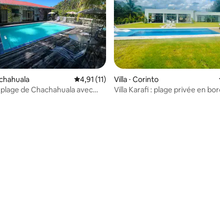
achahuala
Évaluation moyenne sur la base de 11 comme
4,91 (11)
Villa ⋅ Corinto
la plage de Chachahuala avec
Villa Karafi : plage privée en bo
Omoa, Cortes