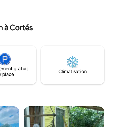
en bord de mer est majestueusement
niché dans la baie paradisiaque d'Omoa,
entre la mer des Caraïbes et les
montagnes de Merendon.
n à Cortés
ement gratuit
Climatisation
r place