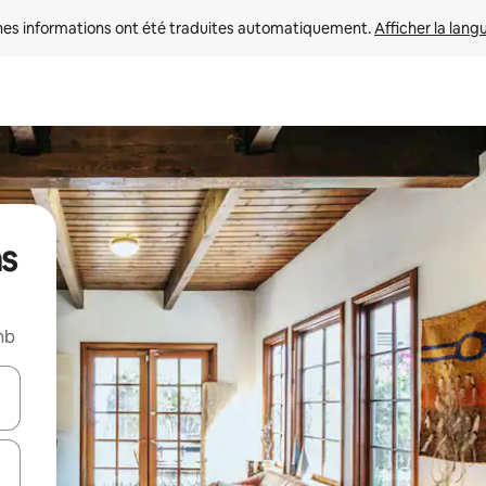
nes informations ont été traduites automatiquement. 
Afficher la lang
as
nb
hes vers le haut et vers le bas pour les parcourir ou en appuyant et en fai