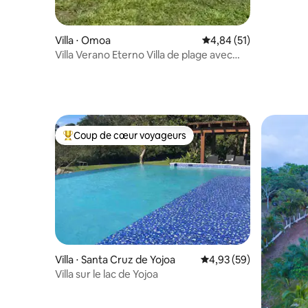
Villa ⋅ Omoa
Évaluation moyenne su
4,84 (51)
Villa Verano Eterno Villa de plage avec
piscine à Omoa
Coup de cœur voyageurs
Coups de cœur voyageurs les plus appréciés
Villa ⋅ Santa Cruz de Yojoa
Évaluation moyenne sur
4,93 (59)
Villa sur le lac de Yojoa