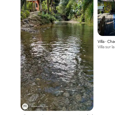
Villa ⋅ Ch
Villa sur 
piscine