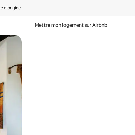
ue d'origine
Mettre mon logement sur Airbnb
sant glisser.