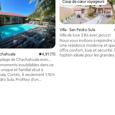
Coup de cœur voyageurs
Coup de cœur voyageurs
Villa ⋅ San Pedro Sula
 la base de 62 commentaires : 4,98 sur 5
Villa de luxe 3 lits avec jacuzzi
Nous vous invitons à rejoindre Vi
Une résidence moderne et spac
offre confort, luxe et sécurité. 
achahuala
Évaluation moyenne sur la base de 11 comme
4,91 (11)
l'option idéale pour les grandes
la plage de Chachahuala avec
ou les groupes et les cadres d'
 moments inoubliables dans ce
équipés d'une salle de confére
nique et familial situé à
3 chambres et 5 salles de bains
és. À seulement 1:10 h
Détendez-vous dans notre jacu
dro Sula. Profitez d'un
profitez d'un match de ping-p
sécurisé et privé à seulement
faites de l'exercice dans notre s
de la plage des Caraïbes. Il se
sport située dans les magnifiq
e 3 chambres, 8 lits avec
espaces sociaux extérieurs. Notre villa
ion, Wi-Fi, télévision par câble,
dispose d'un générateur électr
r électrique, une cuisine avec
garantit une alimentation inin
siles nécessaires, un grand
tout au long de votre séjour.
 piscine, un bar et une terrasse