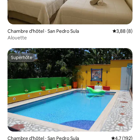
Chambre d'hôtel ⋅ San Pedro Sula
Évaluation m
3,88 (8)
Alouette
Superhôte
Superhôte
Chambre d'hôtel ⋅ San Pedro Sula
Évaluation mo
4,7 (192)