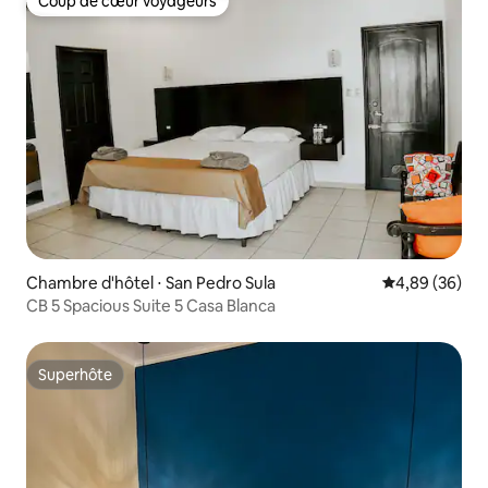
Coup de cœur voyageurs
Coup de cœur voyageurs
Chambre d'hôtel ⋅ San Pedro Sula
Évaluation mo
4,89 (36)
CB 5 Spacious Suite 5 Casa Blanca
Superhôte
Superhôte