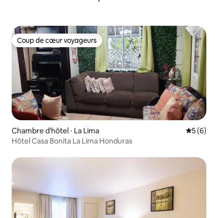
Coup de cœur voyageurs
Coup de cœur voyageurs
Chambre d'hôtel ⋅ La Lima
Évaluatio
5 (6)
Hôtel Casa Bonita La Lima Honduras