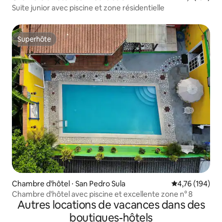
Suite junior avec piscine et zone résidentielle
Superhôte
Superhôte
Chambre d'hôtel ⋅ San Pedro Sula
Évaluation moy
4,76 (194)
Chambre d'hôtel avec piscine et excellente zone n° 8
Autres locations de vacances dans des
boutiques-hôtels