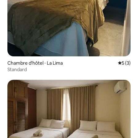
Chambre d'hôtel ⋅ La Lima
Évaluatio
5 (3)
Standard