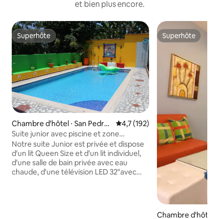
et bien plus encore.
Superhôte
Superhôte
Superhôte
Superhôte
Chambre d'hôtel ⋅ San Pedro
Évaluation moyenne sur la base
4,7 (192)
Sula
Suite junior avec piscine et zone
résidentielle
Notre suite Junior est privée et dispose
d'un lit Queen Size et d'un lit individuel,
d'une salle de bain privée avec eau
chaude, d'une télévision LED 32"avec
câble, de supports, d'un tiroir,d'une table
de nuit, d'une base en bois où vous
pouvez travailler, d'un fer à repasser,
d'une connexion Wi-Fi et d'un
Chambre d'hôtel ⋅
climatiseur. Nous sommes situés près du