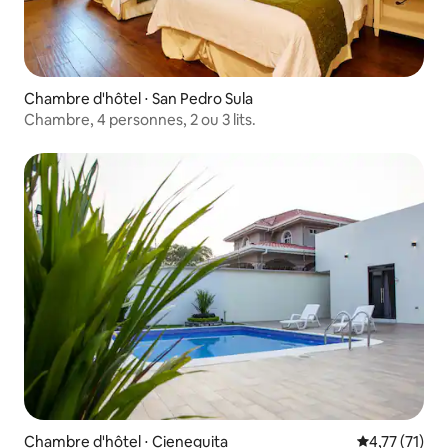
Chambre d'hôtel ⋅ San Pedro Sula
Chambre, 4 personnes, 2 ou 3 lits.
Chambre d'hôtel ⋅ Cieneguita
Évaluation mo
4,77 (71)