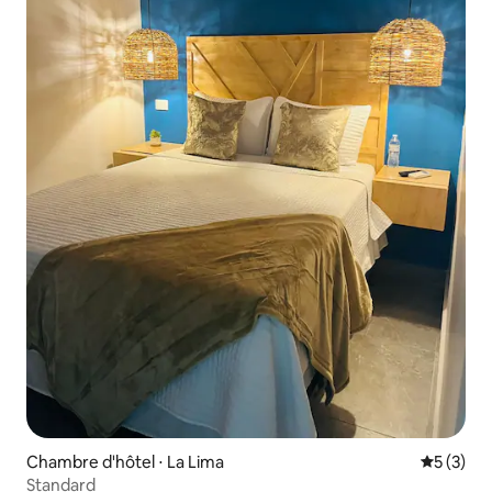
Chambre d'hôtel ⋅ La Lima
Évaluatio
5 (3)
Standard