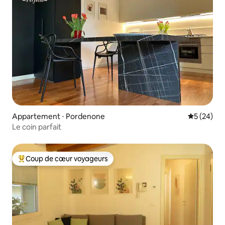
Appartement ⋅ Pordenone
Évaluation
5 (24)
Le coin parfait
Coup de cœur voyageurs
Coups de cœur voyageurs les plus appréciés