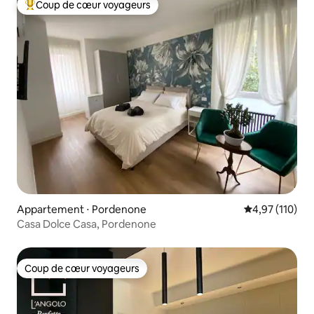
Coup de cœur voyageurs
Coups de cœur voyageurs les plus appréciés
Appartement ⋅ Pordenone
Évaluation moy
4,97 (110)
Casa Dolce Casa, Pordenone
Coup de cœur voyageurs
Coup de cœur voyageurs