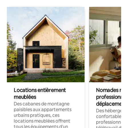
Locations entièrement
Nomades num
meublées
professionnel
déplacement
Des cabanes de montagne
paisibles aux appartements
Des hébergem
urbains pratiques, ces
confortables p
locations meublées offrent
professionnels
tous les équipements d'un
télétravail dis