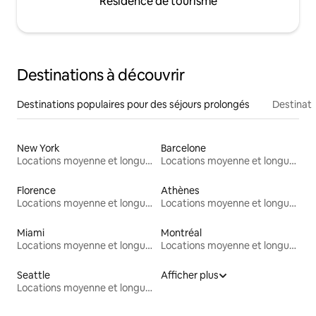
Résidence de tourisme
Destinations à découvrir
Destinations populaires pour des séjours prolongés
Destinati
New York
Barcelone
Locations moyenne et longue durée
Locations moyenne et longue durée
Florence
Athènes
Locations moyenne et longue durée
Locations moyenne et longue durée
Miami
Montréal
Locations moyenne et longue durée
Locations moyenne et longue durée
Seattle
Afficher plus
Locations moyenne et longue durée