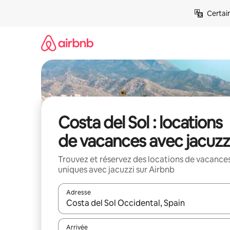
Aller
Certai
directement
au
contenu
Costa del Sol : locations
de vacances avec jacuzz
Trouvez et réservez des locations de vacance
uniques avec jacuzzi sur Airbnb
Adresse
Lorsque les résultats s'affichent, utilisez les flèc
Arrivée