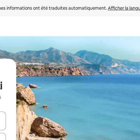
nes informations ont été traduites automatiquement. 
Afficher la lang
i
s
hes vers le haut et vers le bas pour les parcourir ou en appuyant et en fai