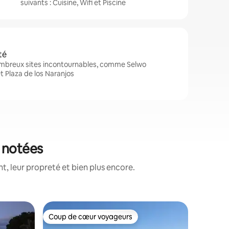
suivants : Cuisine, Wifi et Piscine
té
nombreux sites incontournables, comme Selwo
t Plaza de los Naranjos
x notées
, leur propreté et bien plus encore.
Apparte
Coup de cœur voyageurs
Coup de
Coup de cœur voyageurs
Coup de
Appartem