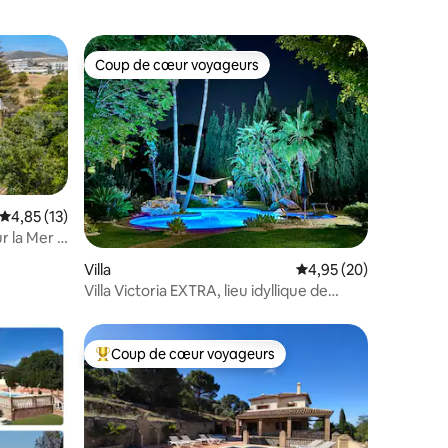
Coup de cœur voyageurs
Coup de cœur voyageurs
Évaluation moyenne sur la base de 13 commentaires : 4,85 sur 5
4,85 (13)
r la Mer |
mmentaires : 5 sur 5
Villa
Évaluation moyenne su
4,95 (20)
Villa Victoria EXTRA, lieu idyllique de
vacances
Coup de cœur voyageurs
lus appréciés
Coups de cœur voyageurs les plus appréciés