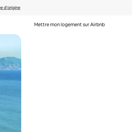
ue d'origine
Mettre mon logement sur Airbnb
sant glisser.