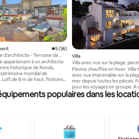
ur la base de 194 commentaires : 5 sur 5
ment
Évaluation moyenne sur la base de 36 co
5 (36)
 d'architecte - Terrasse de
Villa
 appartenant à un architecte
Villa avec vue sur la plage, pisc
entre historique de Ronda,
et jacuzzi.
Piscine chauffée en hiver. Vill
 patrimoine mondial de
avec vue imprenable sur la plage
ions
mer depuis toutes les pièces. P
suites avec salles
pour les voyages en groupe. À distance
-bain. Cuisine
 équipements populaires dans les locati
de marche de marche de la pla
bureau dédié, équipement de
restaurants, des parcs, des c
et de l'aire de jeux. La villa disp
t face à l'église Santa María la
différents espaces pour les repa
nez, faites un barbecue,
échanges, ainsi que d'une terr
vous, prenez le soleil ou
barbecue. Piscine privée et jacuzzi
us sous la douche extérieure
chauffé. Elle est proche de divers
re, serrure
équipements, avec plusieurs r
, nettoyage professionnel.